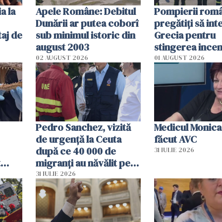
a la
Apele Române: Debitul
Pompierii româ
Dunării ar putea coborî
pregătiţi să int
aj de
sub minimul istoric din
Grecia pentru
august 2003
stingerea incen
02 AUGUST 2026
01 AUGUST 2026
Pedro Sanchez, vizită
Medicul Monica
de urgență la Ceuta
făcut AVC
după ce 40 000 de
31 IULIE 2026
t
migranți au năvălit pe
și o
teritoriul spaniol: „Vom
31 IULIE 2026
ni
mobiliza toate
resursele"