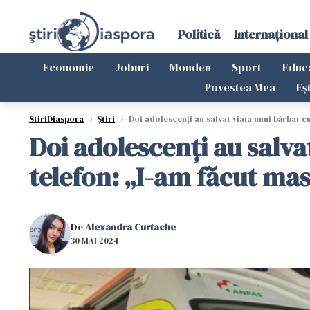
Politică
Internațional
Economie
Joburi
Monden
Sport
Educ
Povestea Mea
Eș
StiriDiaspora
›
Știri
›
Doi adolescenți au salvat viața unui bărbat cu 
Doi adolescenți au salvat
telefon: „I-am făcut masa
De
Alexandra Curtache
30 MAI 2024