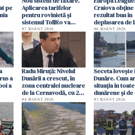
Nou sistem de taxare.
Europa League:
at pe
Aplicarea tarifelor
Craiova obține
nia
pentru rovinietă şi
rezultat bun în
sistemul TollRo va
deplasarea de 
începe la 1 octombrie
07 AUGUST 2026
06 AUGUST 2026
ă
a
Radu Miruţă: Nivelul
Seceta lovește 
rus a
Dunării a crescut, în
Dunăre. Cum ar
poi a
zona centralei nucleare
situația în toate
de la Cernavodă, cu 2
dunărene și de
cm faţă de ziua trecută
România resim
04 AUGUST 2026
03 AUGUST 2026
efectele, deși a
în iulie