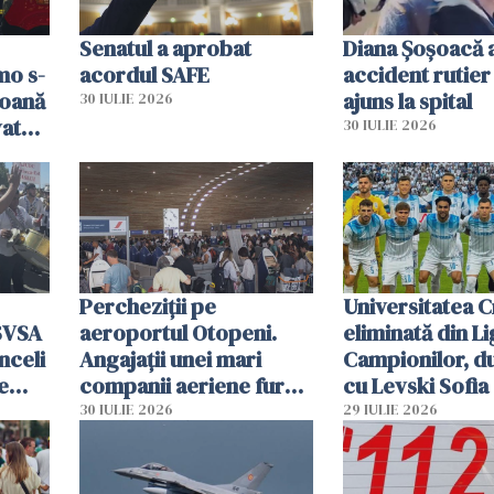
Senatul a aprobat
Diana Șoșoacă a
mo s-
acordul SAFE
accident rutier 
soană
ajuns la spital
30 IULIE 2026
vat
30 IULIE 2026
Percheziții pe
Universitatea C
SVSA
aeroportul Otopeni.
eliminată din Li
nceli
Angajații unei mari
Campionilor, d
e
companii aeriene furau
cu Levski Sofia
parfumuri, ceasuri și
30 IULIE 2026
29 IULIE 2026
mâncarea destinată
vânzării