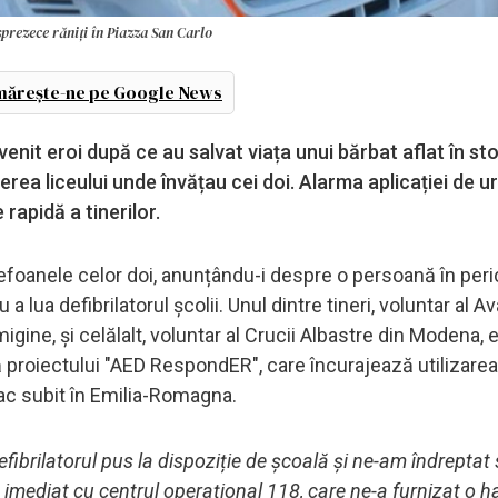
sprezece răniți în Piazza San Carlo
ărește-ne pe Google News
venit eroi după ce au salvat viața unui bărbat aflat în st
ierea liceului unde învățau cei doi. Alarma aplicației de u
rapidă a tinerilor.
elefoanele celor doi, anunțându-i despre o persoană în peri
u a lua defibrilatorul școlii. Unul dintre tineri, voluntar al A
igine, și celălalt, voluntar al Crucii Albastre din Modena, 
tă proiectului "AED RespondER", care încurajează utilizarea
ac subit în Emilia-Romagna.
fibrilatorul pus la dispoziție de școală și ne-am îndreptat 
imediat cu centrul operațional 118, care ne-a furnizat o h