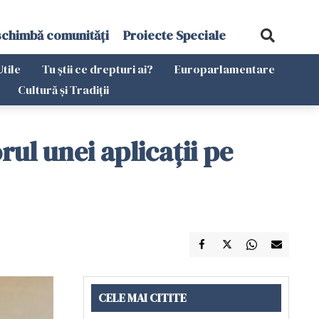
schimbă comunități
Proiecte Speciale
Utile
Tu știi ce drepturi ai?
Europarlamentare
Cultură și Tradiții
rul unei aplicații pe
CELE MAI CITITE