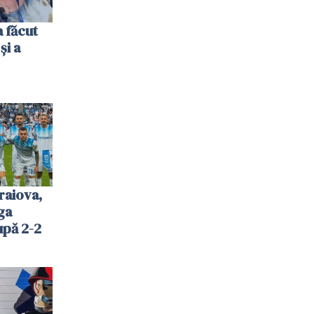
 făcut
și a
raiova,
ga
upă 2-2