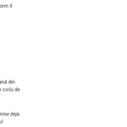
orm Il
oană din
m ciclu de
enise deja.
ul