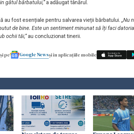
n gâtul bărbatului,”
a adăugat tânărul.
 au fost esențiale pentru salvarea vieții bărbatului.
„Nu n
utut de bine. Este un sentiment minunat să îți faci datoria
b ochii tăi,”
au concluzionat tinerii.
Google News
și pe
și în aplicațiile mobile