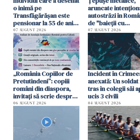
Individul care a desenat
Țepușe metalice,
o inimă pe
aruncate intențion
Transfăgărășan este
autostrăzi în Româ
pensionar la 55 de ani.
de "baieții cu
Poliția l-a identificat
platforme": "Mi-au
07 AUGUST 2026
07 AUGUST 2026
cerut 1200 lei să m
tracteze"
„România Copiilor de
Incident în Crimee
Pretutindeni”: copiii
anexată: Un soldat 
români din diaspora,
tras în colegii săi a
invitați să scrie despre
ucis 3 civili
România într-un volum
06 AUGUST 2026
04 AUGUST 2026
special