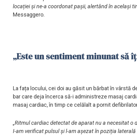
locației și ne-a coordonat pașii, alertând în același t
Messaggero.
„Este un sentiment minunat să îți
La fața locului, cei doi au găsit un bărbat în vârstă d
bar care deja încerca să-i administreze masaj cardiac
masaj cardiac, în timp ce celălalt a pornit defibrilator
„Ritmul cardiac detectat de aparat nu a necesitat o des
I-am verificat pulsul și l-am așezat în poziția latera