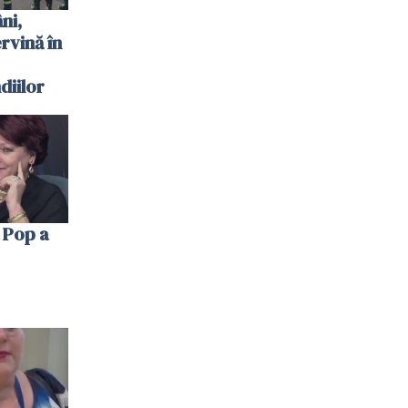
ni,
ervină în
diilor
 Pop a