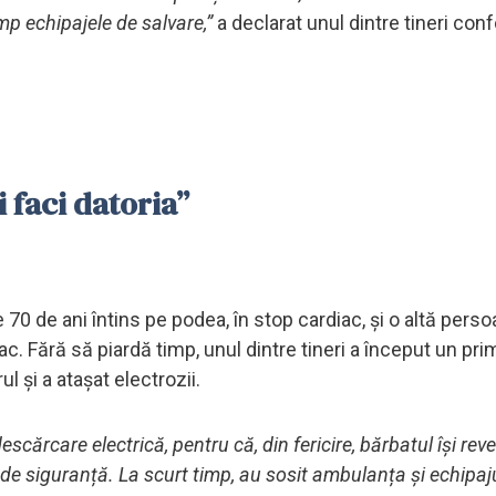
imp echipajele de salvare,”
a declarat unul dintre tineri conf
 faci datoria”
e 70 de ani întins pe podea, în stop cardiac, și o altă pers
. Fără să piardă timp, unul dintre tineri a început un pri
ul și a atașat electrozii.
cărcare electrică, pentru că, din fericire, bărbatul își rev
lă de siguranță. La scurt timp, au sosit ambulanța și echipaj