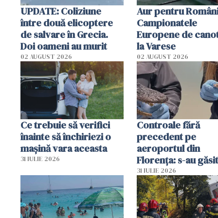
UPDATE: Coliziune
Aur pentru Români
între două elicoptere
Campionatele
de salvare în Grecia.
Europene de canot
Doi oameni au murit
la Varese
02 AUGUST 2026
02 AUGUST 2026
Ce trebuie să verifici
Controale fără
înainte să închiriezi o
precedent pe
mașină vara aceasta
aeroportul din
Florența: s-au găsi
31 IULIE 2026
capete de aligator 
31 IULIE 2026
sumă imensă de ba