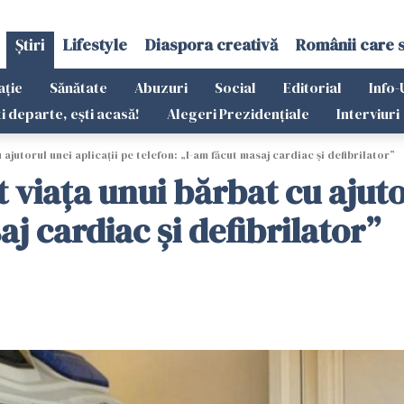
Știri
Lifestyle
Diaspora creativă
Românii care 
ație
Sănătate
Abuzuri
Social
Editorial
Info-
ti departe, ești acasă!
Alegeri Prezidențiale
Interviuri
ajutorul unei aplicații pe telefon: „I-am făcut masaj cardiac și defibrilator”
 viața unui bărbat cu ajuto
j cardiac și defibrilator”