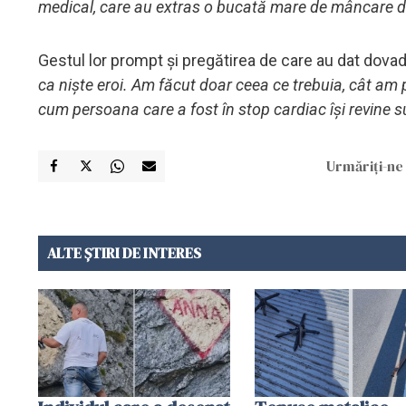
medical, care au extras o bucată mare de mâncare di
Gestul lor prompt și pregătirea de care au dat dovadă
ca niște eroi. Am făcut doar ceea ce trebuia, cât am p
cum persoana care a fost în stop cardiac își revine su
Urmăriți-ne 
ALTE ȘTIRI DE INTERES