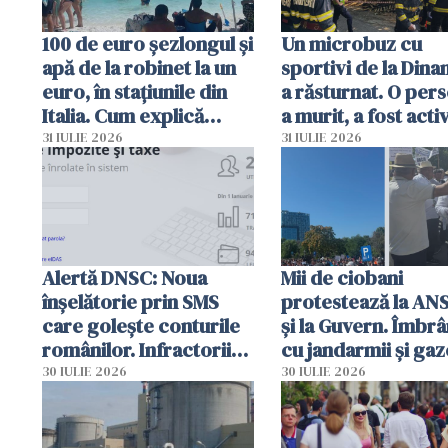
100 de euro șezlongul și
Un microbuz cu
apă de la robinet la un
sportivi de la Dina
euro, în stațiunile din
a răsturnat. O per
Italia. Cum explică
a murit, a fost acti
autoritățile
planul roșu de
31 IULIE 2026
31 IULIE 2026
intervenție
Alertă DNSC: Noua
Mii de ciobani
înșelătorie prin SMS
protestează la AN
care golește conturile
și la Guvern. Îmbrâ
românilor. Infractorii
cu jandarmii și gaz
folosesc numele
lacrimogene
30 IULIE 2026
30 IULIE 2026
Ghișeul.ro și al Poliției
Române