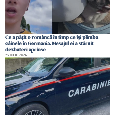
Ce a pățit o româncă în timp ce își plimba
câinele în Germania. Mesajul ei a stârnit
dezbateri aprinse
25 IULIE 2026