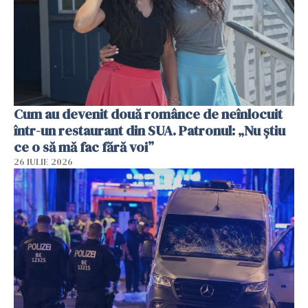
Cum au devenit două românce de neînlocuit
într-un restaurant din SUA. Patronul: „Nu știu
ce o să mă fac fără voi”
26 IULIE 2026