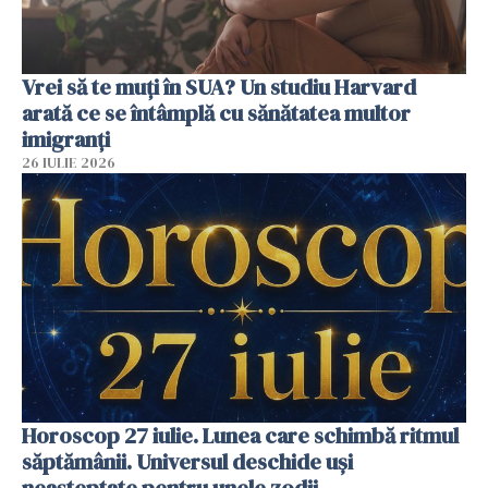
Vrei să te muți în SUA? Un studiu Harvard
arată ce se întâmplă cu sănătatea multor
imigranți
26 IULIE 2026
Horoscop 27 iulie. Lunea care schimbă ritmul
săptămânii. Universul deschide uși