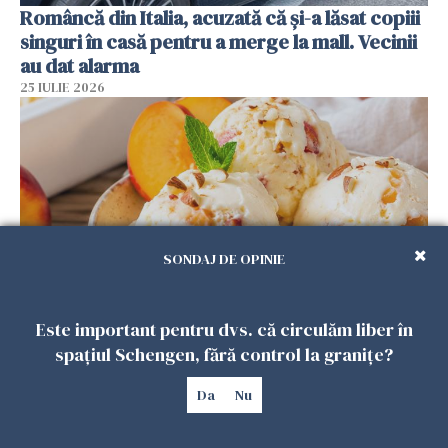
Româncă din Italia, acuzată că și-a lăsat copiii
singuri în casă pentru a merge la mall. Vecinii
au dat alarma
25 IULIE 2026
SONDAJ DE OPINIE
Este important pentru dvs. că circulăm liber în
Înghețata de casă cu nectarine care
spațiul Schengen, fără control la granițe?
cucerește vara. Rețeta fără aparat, gata din
câteva ingrediente
Da
Nu
25 IULIE 2026