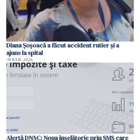
Diana Șoșoacă a făcut accident rutier și a
ajuns la spital
30 IULIE 2026
Alertă DNSC: Noua înșelătorie prin SMS care