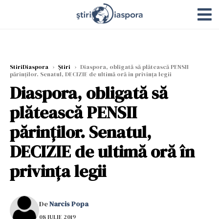
StiriDiaspora
›
Știri
›
Diaspora, obligată să plătească PENSII
părinților. Senatul, DECIZIE de ultimă oră în privința legii
Diaspora, obligată să
plătească PENSII
părinților. Senatul,
DECIZIE de ultimă oră în
privința legii
De
Narcis Popa
08 IULIE 2019