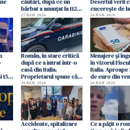
ane
căutări, după ce un
Desertul verii c
bărbat a anunțat la 112
cucerește de l
că a văzut un obiect
lingură
27 IULIE 2026
26 IULIE 2026
luminos
n
Român, în stare critică
Menajere și îngr
o
după ce a intrat într-o
în vizorul Fiscu
casă din Italia.
Italia. Aproape
i 15
Proprietarul spune că
de euro din veni
s-a apărat cu un cuțit
ascunși de autor
26 IULIE 2026
26 IULIE 2026
Accidente, spitalizare
Ce a pățit o ro