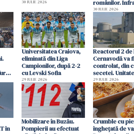
românilor. Infr
30 IULIE 2026
folosesc numel
30 IULIE 2026
Ghișeul.ro și al 
Române
Universitatea Craiova,
Reactorul 2 de 
i.
eliminată din Liga
Cernavodă va fi
Campionilor, după 2-2
controlat, din 
furau
cu Levski Sofia
secetei. Unitate
și
deja oprită
29 IULIE 2026
29 IULIE 2026
ă
Mobilizare în Buzău.
Crumble cu pier
T în
Pompierii au efectuat
înghețată de van