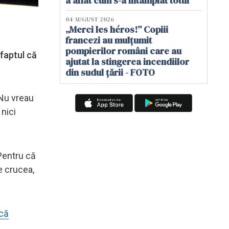
a aflat cum s-a întâmplat totul
04 AUGUST 2026
„Merci les héros!” Copiii
francezi au mulțumit
pompierilor români care au
 faptul că
ajutat la stingerea incendiilor
din sudul țării - FOTO
 Nu vreau
 nici
 Pentru că
e crucea,
scă