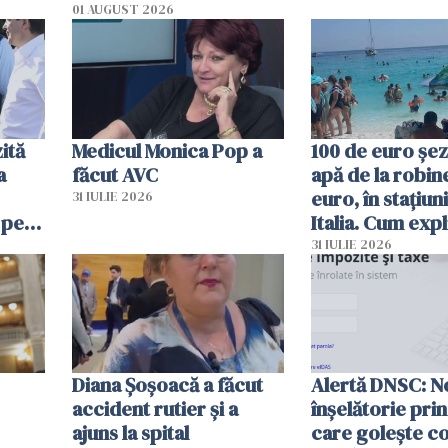
01 AUGUST 2026
ită
Medicul Monica Pop a
100 de euro șez
a
făcut AVC
apă de la robine
euro, în stațiuni
31 IULIE 2026
 pe
Italia. Cum expl
 „Vom
autoritățile
31 IULIE 2026
Diana Șoșoacă a făcut
Alertă DNSC: N
accident rutier și a
înșelătorie pri
ajuns la spital
care golește co