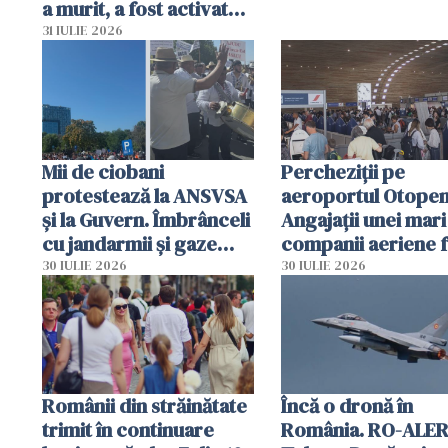
a murit, a fost activat
planul roșu de
31 IULIE 2026
intervenție
Mii de ciobani
Percheziții pe
protestează la ANSVSA
aeroportul Otopen
și la Guvern. Îmbrânceli
Angajații unei mari
cu jandarmii și gaze
companii aeriene 
lacrimogene
parfumuri, ceasuri 
30 IULIE 2026
30 IULIE 2026
mâncarea destinat
vânzării
Românii din străinătate
Încă o dronă în
trimit în continuare
România. RO-ALER