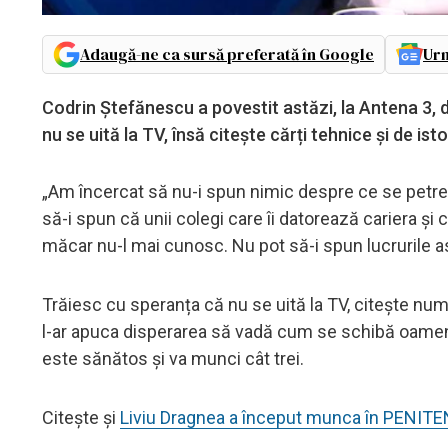
Adaugă-ne ca sursă preferată în Google
Urm
Codrin Ștefănescu a povestit astăzi, la Antena 3, d
nu se uită la TV, însă citește cărți tehnice și de isto
„Am încercat să nu-i spun nimic despre ce se petrec
să-i spun că unii colegi care îi datorează cariera și 
măcar nu-l mai cunosc. Nu pot să-i spun lucrurile a
Trăiesc cu speranța că nu se uită la TV, citește numa
l-ar apuca disperarea să vadă cum se schibă oamenii 
este sănătos și va munci cât trei.
Citește și
Liviu Dragnea a început munca în PENITE