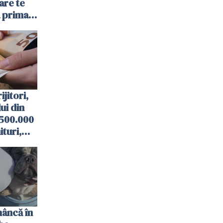
are te
a prima
ijitori,
lui din
 500.000
turi,
ități
mâncă în