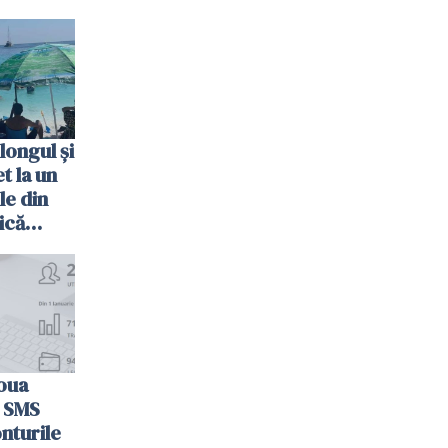
longul și
t la un
le din
ică
oua
n SMS
nturile