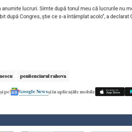
 anumite lucruri. Simte după tonul meu că lucrurile nu m
bit după Congres, știe ce s-a întâmplat acolo”, a declarat
anescu
penitenciarul rahova
Google News
și pe
și în aplicațiile mobile