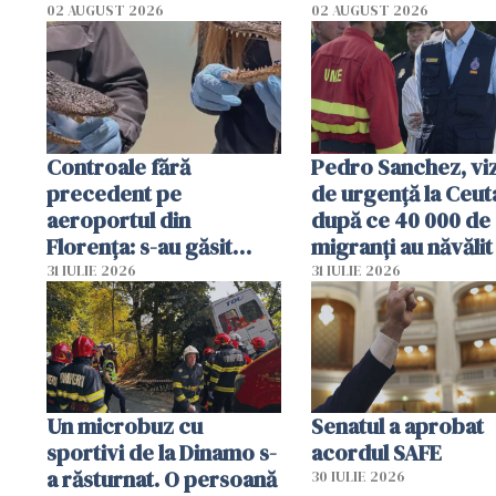
02 AUGUST 2026
02 AUGUST 2026
Controale fără
Pedro Sanchez, viz
precedent pe
de urgență la Ceut
aeroportul din
după ce 40 000 de
Florența: s-au găsit
migranți au năvălit
capete de aligator și o
teritoriul spaniol:
31 IULIE 2026
31 IULIE 2026
sumă imensă de bani
mobiliza toate
resursele"
Un microbuz cu
Senatul a aprobat
sportivi de la Dinamo s-
acordul SAFE
a răsturnat. O persoană
30 IULIE 2026