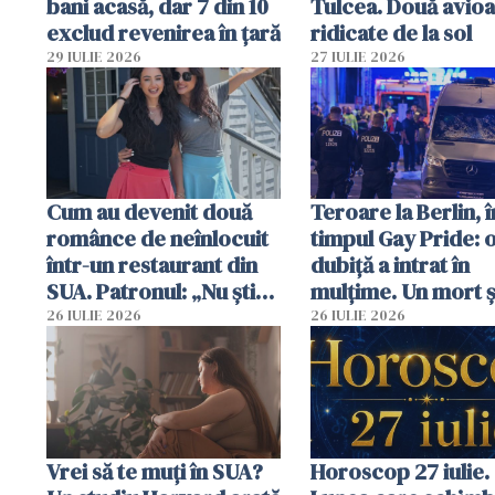
bani acasă, dar 7 din 10
Tulcea. Două avio
exclud revenirea în țară
ridicate de la sol
29 IULIE 2026
27 IULIE 2026
Cum au devenit două
Teroare la Berlin, î
românce de neînlocuit
timpul Gay Pride: 
într-un restaurant din
dubiță a intrat în
SUA. Patronul: „Nu știu
mulțime. Un mort ș
ce o să mă fac fără voi”
răniți
26 IULIE 2026
26 IULIE 2026
Vrei să te muți în SUA?
Horoscop 27 iulie.