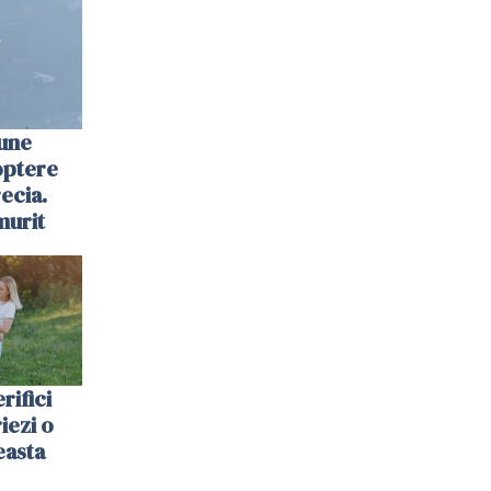
une
optere
ecia.
murit
rifici
riezi o
easta