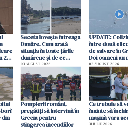
ul
Seceta lovește întreaga
UPDATE: Colizi
în
Dunăre. Cum arată
între două elic
leare
situația în toate țările
de salvare în Gr
u 2
dunărene și de ce
Doi oameni au 
ecută
România resimte
03 AUGUST 2026
02 AUGUST 2026
efectele, deși a plouat
în iulie
itul
Pompierii români,
Ce trebuie să ve
oborî
pregătiţi să intervină în
înainte să închi
 din
Grecia pentru
mașină vara ac
stingerea incendiilor
31 IULIE 2026