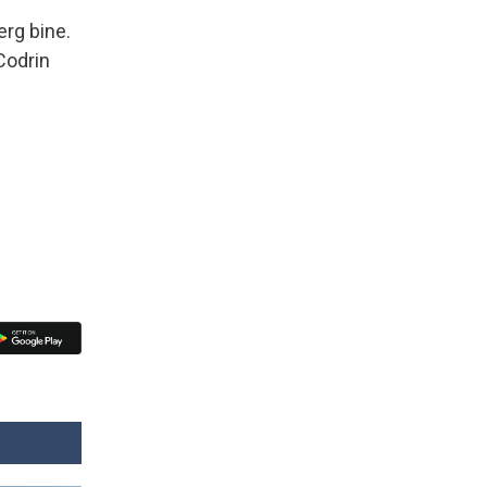
erg bine.
 Codrin