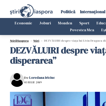
Politică
Internațional
Economie
Joburi
Monden
Sport
Educ
Povestea Mea
Eș
StiriDiaspora
›
Știri
›
DEZVĂLUIRI despre viața lui Liviu Dragnea d
DEZVĂLUIRI despre viața
disperarea”
De
Loredana Iriciuc
03 IULIE 2019