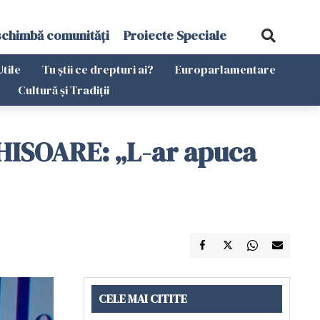
schimbă comunități
Proiecte Speciale
Utile
Tu știi ce drepturi ai?
Europarlamentare
Cultură și Tradiții
CHISOARE: „L-ar apuca
CELE MAI CITITE