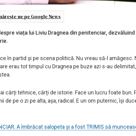
ărește-ne pe Google News
espre viața lui Liviu Dragnea din penitenciar, dezvăluind
rie.
e în partid și pe scena politică. Nu vreau să-l amăgesc.
care erau tot timpul cu Dragnea pe buze azi s-au delimitat,
stea.
i cărți tehnice, cărți de istorie. Face un lucru foate bun.
de pe o zi pe alta, așa, radical. E un om puternic, își duc
NCIAR. A îmbrăcat salopeta și a fost TRIMIS să muncea