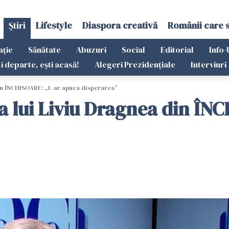
Știri
Lifestyle
Diaspora creativă
Românii care 
ație
Sănătate
Abuzuri
Social
Editorial
Info-
ti departe, ești acasă!
Alegeri Prezidențiale
Interviuri
in ÎNCHISOARE: „L-ar apuca disperarea”
 lui Liviu Dragnea din ÎN