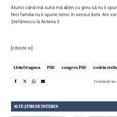
Atunci când mă sună mă abțin cu greu să nu îi spun
Nici familia nu îi spune nimic în sensul ăsta. Am vor
Ștefănescu la Antena 3.
[citeste si]
Liviu Dragnea
PSD
congres PSD
codrin stef
Urmăriți-ne 
ALTE ȘTIRI DE INTERES