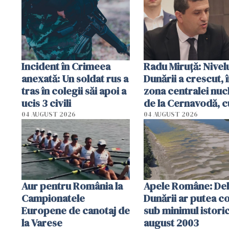
Incident în Crimeea
Radu Miruţă: Nivel
anexată: Un soldat rus a
Dunării a crescut, 
tras în colegii săi apoi a
zona centralei nuc
ucis 3 civili
de la Cernavodă, c
cm faţă de ziua tr
04 AUGUST 2026
04 AUGUST 2026
Aur pentru România la
Apele Române: Deb
Campionatele
Dunării ar putea c
Europene de canotaj de
sub minimul istoric
la Varese
august 2003