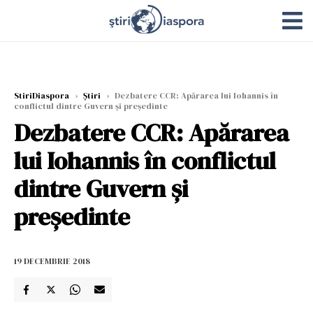
StiriDiaspora
›
Știri
›
Dezbatere CCR: Apărarea lui Iohannis în
conflictul dintre Guvern și președinte
Dezbatere CCR: Apărarea
lui Iohannis în conflictul
dintre Guvern și
președinte
19 DECEMBRIE 2018