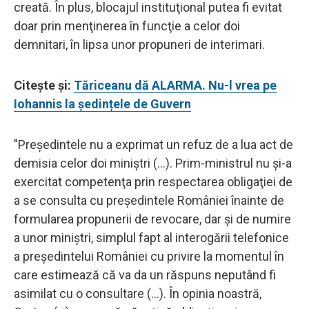
creată. În plus, blocajul instituţional putea fi evitat
doar prin menţinerea în funcţie a celor doi
demnitari, în lipsa unor propuneri de interimari.
Citește și:
Tăriceanu dă ALARMA. Nu-l vrea pe
Iohannis la ședințele de Guvern
"Preşedintele nu a exprimat un refuz de a lua act de
demisia celor doi miniştri (...). Prim-ministrul nu şi-a
exercitat competenţa prin respectarea obligaţiei de
a se consulta cu preşedintele României înainte de
formularea propunerii de revocare, dar şi de numire
a unor miniştri, simplul fapt al interogării telefonice
a preşedintelui României cu privire la momentul în
care estimează că va da un răspuns neputând fi
asimilat cu o consultare (...). În opinia noastră,