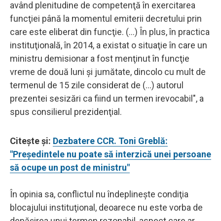
având plenitudine de competenţă în exercitarea
funcţiei până la momentul emiterii decretului prin
care este eliberat din funcţie. (...) În plus, în practica
instituţională, în 2014, a existat o situaţie în care un
ministru demisionar a fost menţinut în funcţie
vreme de două luni şi jumătate, dincolo cu mult de
termenul de 15 zile considerat de (...) autorul
prezentei sesizări ca fiind un termen irevocabil", a
spus consilierul prezidenţial.
Citește și:
Dezbatere CCR. Toni Greblă:
"Preşedintele nu poate să interzică unei persoane
să ocupe un post de ministru"
În opinia sa, conflictul nu îndeplineşte condiţia
blocajului instituţional, deoarece nu este vorba de
depăşirea unui termen rezonabil, aspect care ar