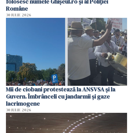
folosesc numele Ghișeul.ro și al Poliției
Române
30 IULIE 2026
Mii de ciobani protestează la ANSVSA și la
Guvern. Îmbrânceli cu jandarmii și gaze
lacrimogene
30 IULIE 2026