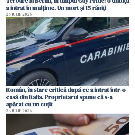
Teroare la Berlin, în timpul Gay Pride: o dubiță
a intrat în mulțime. Un mort și 15 răniți
26 IULIE 2026
Român, în stare critică după ce a intrat într-o
casă din Italia. Proprietarul spune că s-a
apărat cu un cuțit
26 IULIE 2026