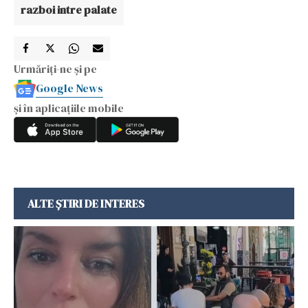
razboi intre palate
Urmăriți-ne și pe
Google News
și în aplicațiile mobile
ALTE ȘTIRI DE INTERES