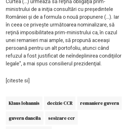
Curtea (...) urmează să reţină obligaţia prim-
ministrului de a iniţia consultări cu preşedintele
României şi de a formula o nouă propunere (...). Iar
în ceea ce priveşte următoarea nominalizare, să
reţină imposibilitatea prim-ministrului ca, în cazul
unei remanieri mai ample, să propună aceeaşi
persoană pentru un alt portofoliu, atunci când
refuzul a fost justificat de neîndeplinirea condiţiilor
legale", a mai spus consilierul prezidenţial.
[citeste si]
Klaus Iohannis
decizie CCR
remaniere guvern
guvern dancila
sesizare ccr