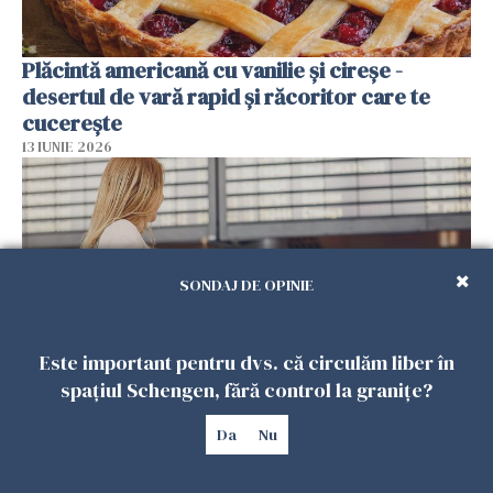
Plăcintă americană cu vanilie și cireșe -
desertul de vară rapid și răcoritor care te
cucerește
13 IUNIE 2026
SONDAJ DE OPINIE
Este important pentru dvs. că circulăm liber în
spațiul Schengen, fără control la granițe?
Grevă în Italia pe 13 iunie: aeroporturi majore,
Da
Nu
sub presiune timp de 18 ore
13 IUNIE 2026