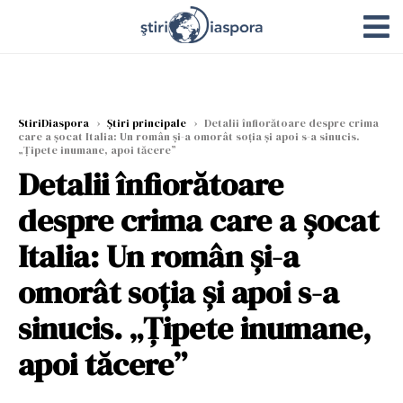
StiriDiaspora
›
Știri principale
›
Detalii înfiorătoare despre crima
care a șocat Italia: Un român și-a omorât soția și apoi s-a sinucis.
„Țipete inumane, apoi tăcere”
Detalii înfiorătoare
despre crima care a șocat
Italia: Un român și-a
omorât soția și apoi s-a
sinucis. „Țipete inumane,
apoi tăcere”