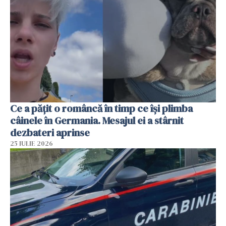
Ce a pățit o româncă în timp ce își plimba
câinele în Germania. Mesajul ei a stârnit
dezbateri aprinse
25 IULIE 2026