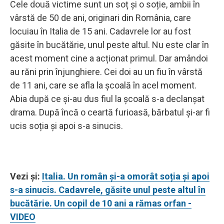
Cele două victime sunt un soț și o soție, ambii în
vârstă de 50 de ani, originari din România, care
locuiau în Italia de 15 ani. Cadavrele lor au fost
găsite în bucătărie, unul peste altul. Nu este clar în
acest moment cine a acționat primul. Dar amândoi
au răni prin înjunghiere. Cei doi au un fiu în vârstă
de 11 ani, care se afla la școală în acel moment.
Abia după ce și-au dus fiul la școală s-a declanșat
drama. După încă o ceartă furioasă, bărbatul și-ar fi
ucis soția și apoi s-a sinucis.
Vezi și:
Italia. Un român și-a omorât soția și apoi
s-a sinucis. Cadavrele, găsite unul peste altul în
bucătărie. Un copil de 10 ani a rămas orfan -
VIDEO