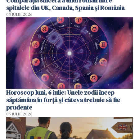
Comparația sinceră a unui român între
spitalele din UK, Canada, Spania și România
05 IULIE 2026
Horoscop luni, 6 iulie: Unele zodii încep
săptămâna în forță și câteva trebuie să fie
prudente
05 IULIE 2026