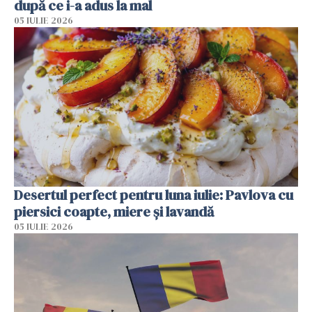
după ce i-a adus la mal
05 IULIE 2026
Desertul perfect pentru luna iulie: Pavlova cu
piersici coapte, miere și lavandă
05 IULIE 2026