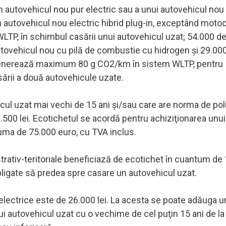
n autovehicul nou pur electric sau a unui autovehicul nou 
 autovehicul nou electric hibrid plug-in, exceptând motoc
, în schimbul casării unui autovehicul uzat; 54.000 de 
utovehicul nou cu pilă de combustie cu hidrogen şi 29.000
re generează maximum 80 g CO2/km în sistem WLTP, pentru
sării a două autovehicule uzate.
cul uzat mai vechi de 15 ani şi/sau care are norma de po
500 lei. Ecotichetul se acordă pentru achiziţionarea unui
uma de 75.000 euro, cu TVA inclus.
istrativ-teritoriale beneficiază de ecotichet în cuantum de
 obligate să predea spre casare un autovehicul uzat.
electrice este de 26.000 lei. La acesta se poate adăuga u
i autovehicul uzat cu o vechime de cel puţin 15 ani de la