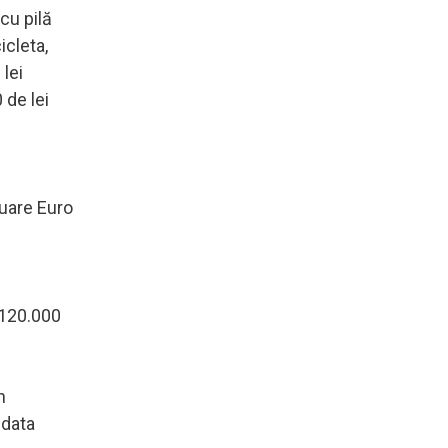
cu pilă
icleta,
lei
 de lei
luare Euro
 120.000
n
 data