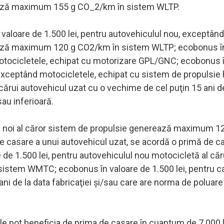
rează maximum 155 g CO_2/km în sistem WLTP.
valoare de 1.500 lei, pentru autovehiculul nou, exceptând
rează maximum 120 g CO2/km în sistem WLTP; ecobonus î
motocicletele, echipat cu motorizare GPL/GNC; ecobonus î
 exceptând motocicletele, echipat cu sistem de propulsie h
cărui autovehicul uzat cu o vechime de cel puţin 15 ani de
au inferioară.
e noi al căror sistem de propulsie generează maximum 1
 casare a unui autovehicul uzat, se acordă o primă de c
e de 1.500 lei, pentru autovehiculul nou motocicletă al că
stem WMTC; ecobonus în valoare de 1.500 lei, pentru c
ni de la data fabricaţiei şi/sau care are norma de poluare
oriale pot beneficia de prima de casare în cuantum de 7.000 l