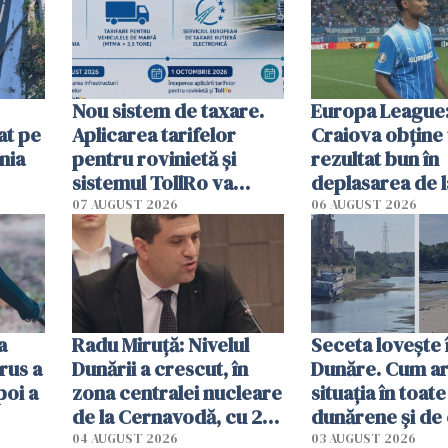
Nou sistem de taxare.
Europa League:
at pe
Aplicarea tarifelor
Craiova obține
nia
pentru rovinietă şi
rezultat bun în
sistemul TollRo va
deplasarea de 
începe la 1 octombrie
07 AUGUST 2026
06 AUGUST 2026
ă
a
Radu Miruţă: Nivelul
Seceta lovește 
rus a
Dunării a crescut, în
Dunăre. Cum ar
poi a
zona centralei nucleare
situația în toate
de la Cernavodă, cu 2
dunărene și de
cm faţă de ziua trecută
România resim
04 AUGUST 2026
03 AUGUST 2026