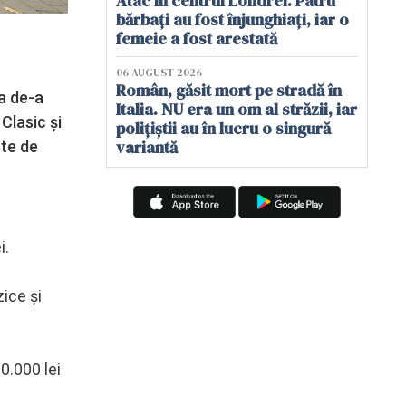
Atac în centrul Londrei. Patru
bărbați au fost înjunghiați, iar o
femeie a fost arestată
06 AUGUST 2026
Român, găsit mort pe stradă în
a de-a
Italia. NU era un om al străzii, iar
Clasic şi
polițiștii au în lucru o singură
variantă
ste de
i.
ice şi
0.000 lei