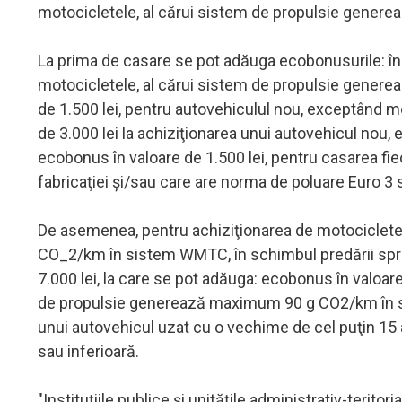
motocicletele, al cărui sistem de propulsie gene
La prima de casare se pot adăuga ecobonusurile: în 
motocicletele, al cărui sistem de propulsie gene
de 1.500 lei, pentru autovehiculul nou, exceptând 
de 3.000 lei la achiziţionarea unui autovehicul nou,
ecobonus în valoare de 1.500 lei, pentru casarea fie
fabricaţiei şi/sau care are norma de poluare Euro 3 s
De asemenea, pentru achiziţionarea de motociclet
CO_2/km în sistem WMTC, în schimbul predării spre
7.000 lei, la care se pot adăuga: ecobonus în valoar
de propulsie generează maximum 90 g CO2/km în si
unui autovehicul uzat cu o vechime de cel puţin 15 a
sau inferioară.
"Instituţiile publice şi unităţile administrativ-terit