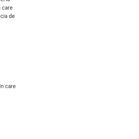
n care
icia de
în care