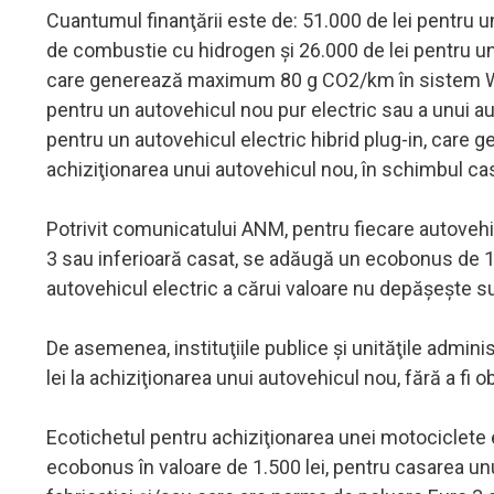
Cuantumul finanţării este de: 51.000 de lei pentru u
de combustie cu hidrogen şi 26.000 de lei pentru un
care generează maximum 80 g CO2/km în sistem WLTP
pentru un autovehicul nou pur electric sau a unui a
pentru un autovehicul electric hibrid plug-in, ca
achiziţionarea unui autovehicul nou, în schimbul ca
Potrivit comunicatului ANM, pentru fiecare autovehi
3 sau inferioară casat, se adăugă un ecobonus de 1.
autovehicul electric a cărui valoare nu depăşeşte s
De asemenea, instituţiile publice şi unităţile admin
lei la achiziţionarea unui autovehicul nou, fără a fi
Ecotichetul pentru achiziţionarea unei motociclete 
ecobonus în valoare de 1.500 lei, pentru casarea unu