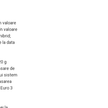
n valoare
n valoare
ibrid;
 la data
20 g
asare de
rui sistem
asarea
 Euro 3
ei la