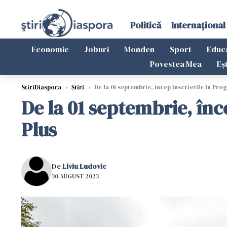
Politică
Internațional
Economie
Joburi
Monden
Sport
Educ
Povestea Mea
Eș
StiriDiaspora
›
Știri
›
De la 01 septembrie, încep înscrierile în Pro
De la 01 septembrie, înc
Plus
De
Liviu Ludovic
30 AUGUST 2023