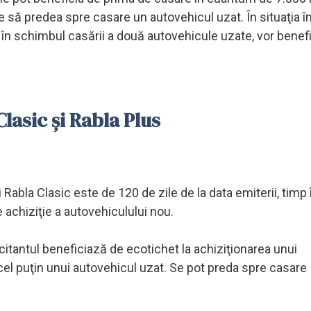
te să predea spre casare un autovehicul uzat. În situaţia î
în schimbul casării a două autovehicule uzate, vor benef
lasic și Rabla Plus
 Rabla Clasic este de 120 de zile de la data emiterii, timp 
e achiziţie a autovehiculului nou.
itantul beneficiază de ecotichet la achiziţionarea unui
cel puţin unui autovehicul uzat. Se pot preda spre casare