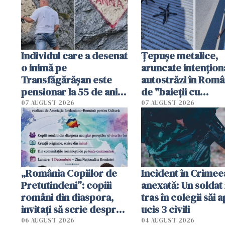
Individul care a desenat
Țepușe metalice,
o inimă pe
aruncate intențion
Transfăgărășan este
autostrăzi în Româ
pensionar la 55 de ani.
de "baieții cu
Poliția l-a identificat
platforme": "Mi-au
07 AUGUST 2026
07 AUGUST 2026
cerut 1200 lei să m
tracteze"
„România Copiilor de
Incident în Crimee
Pretutindeni”: copiii
anexată: Un soldat 
români din diaspora,
tras în colegii săi a
invitați să scrie despre
ucis 3 civili
România într-un volum
06 AUGUST 2026
04 AUGUST 2026