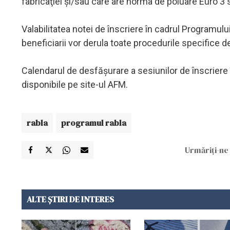
fabricaţiei şi/sau care are norma de poluare Euro 3 s
Valabilitatea notei de înscriere în cadrul Programului
beneficiarii vor derula toate procedurile specifice d
Calendarul de desfăşurare a sesiunilor de înscriere 
disponibile pe site-ul AFM.
rabla
programul rabla
Urmăriți-ne 
ALTE ȘTIRI DE INTERES