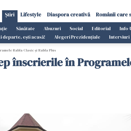
Știri
Lifestyle
Diaspora creativă
Românii care 
ație
Sănătate
Abuzuri
Social
Editorial
Info-
ti departe, ești acasă!
Alegeri Prezidențiale
Interviuri
gramele Rabla Clasic şi Rabla Plus
ep înscrierile în Programel