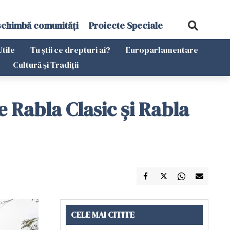
schimbă comunități
Proiecte Speciale
Utile
Tu știi ce drepturi ai?
Europarlamentare
Cultură și Tradiții
e Rabla Clasic şi Rabla
CELE MAI CITITE