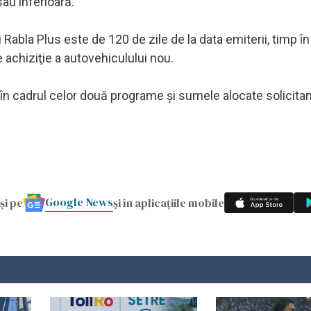
au inferioară.
 Rabla Plus este de 120 de zile de la data emiterii, timp în
e achiziţie a autovehiculului nou.
în cadrul celor două programe şi sumele alocate solicitan
Google News
și pe
și în aplicațiile mobile