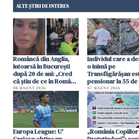
ALTE ȘTIRI DE INTERES
Româncă din Anglia,
Individul care a d
întoarsă în București
o inimă pe
după 20 de ani: „Cred
Transfăgărășan es
că știu de ce în România
pensionar la 55 de 
se trăiește mai bine ca
Poliția l-a identific
08 AUGUST 2026
07 AUGUST 2026
în Anglia. E schimbat"
Europa League: U'
„România Copiilor