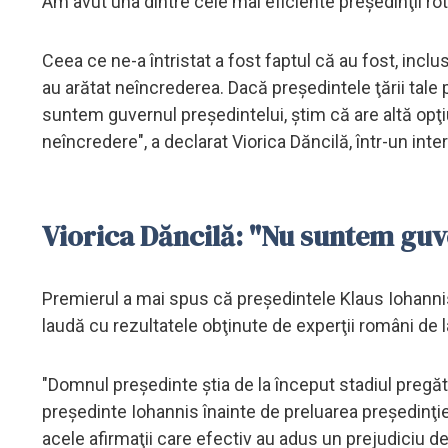
Am avut una dintre cele mai eficiente preşedinţii rot
Ceea ce ne-a întristat a fost faptul că au fost, incl
au arătat neîncrederea. Dacă preşedintele ţării tale p
suntem guvernul preşedintelui, ştim că are altă opţiun
neîncredere", a declarat Viorica Dăncilă, într-un int
Viorica Dăncilă: "Nu suntem guv
Premierul a mai spus că preşedintele Klaus Iohannis 
laudă cu rezultatele obţinute de experţii români de l
"Domnul preşedinte ştia de la început stadiul pregăt
preşedinte Iohannis înainte de preluarea preşedinţiei 
acele afirmaţii care efectiv au adus un prejudiciu d