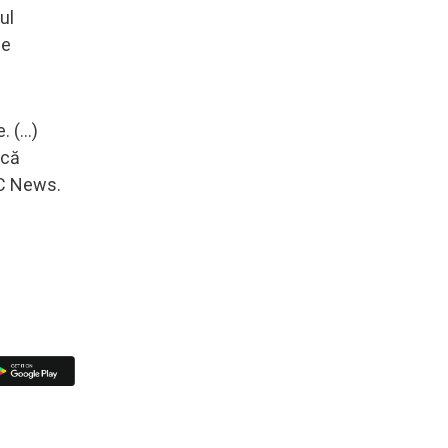
ul
pe
 (...)
 că
DC News.