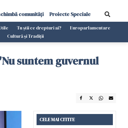
schimbă comunități
Proiecte Speciale
Utile
Tu știi ce drepturi ai?
Europarlamentare
Cultură și Tradiții
 "Nu suntem guvernul
CELE MAI CITITE