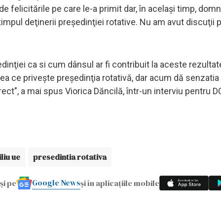
felicitările pe care le-a primit dar, în acelaşi timp, domn
pul deţinerii preşedinţiei rotative. Nu am avut discuţii 
ţiei ca si cum dânsul ar fi contribuit la aceste rezultate.
eea ce priveşte preşedinţia rotativă, dar acum dă senzatia
ect", a mai spus Viorica Dăncilă, într-un interviu pentru 
liu ue
presedintia rotativa
Google News
și pe
și în aplicațiile mobile