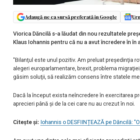
Adaugă-ne ca sursă preferată în Google
Urm
Viorica Dăncilă s-a lăudat din nou rezultatele preşed
Klaus Iohannis pentru că nu a avut încredere în în 
"Bilanţul este unul pozitiv. Am preluat preşedinţia ro
alegeri europarlamentare, brexit, problema migraţiei,
găsim soluţii, să realizăm consens între statele m
Dacă la început exista neîncredere în exercitarea p
aprecieri până şi de la cei care nu au crezut în noi.
Citeşte şi:
Iohannis o DESFIINȚEAZĂ pe Dăncilă: "O