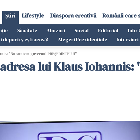
Știri
Lifestyle
Diaspora creativă
Românii care 
ație
Sănătate
Abuzuri
Social
Editorial
Info-
ti departe, ești acasă!
Alegeri Prezidențiale
Interviuri
annis: "Nu suntem guvernul PREŞEDINTELUI"
adresa lui Klaus Iohannis: