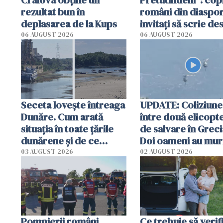
Craiova obține un
Pretutindeni”: copi
rezultat bun în
români din diaspor
deplasarea de la Kups
invitați să scrie de
România într-un v
06 AUGUST 2026
06 AUGUST 2026
special
Seceta lovește întreaga
UPDATE: Coliziune
Dunăre. Cum arată
între două elicopt
situația în toate țările
de salvare în Greci
dunărene și de ce
Doi oameni au mur
România resimte
03 AUGUST 2026
02 AUGUST 2026
efectele, deși a plouat
în iulie
Pompierii români,
Ce trebuie să verif