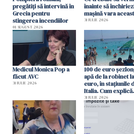
pregătiţi să intervină în
înainte să închiriez
Grecia pentru
mașină vara aceas
stingerea incendiilor
31 IULIE 2026
01 AUGUST 2026
Medicul Monica Pop a
100 de euro șezlong
făcut AVC
apă de la robinet l
euro, în stațiunile 
31 IULIE 2026
Italia. Cum explică
autoritățile
31 IULIE 2026