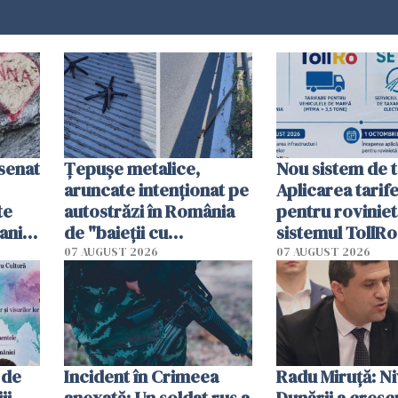
esenat
Țepușe metalice,
Nou sistem de t
aruncate intenționat pe
Aplicarea tarif
te
autostrăzi în România
pentru roviniet
ani.
de "baieții cu
sistemul TollRo
at
platforme": "Mi-au
începe la 1 oct
07 AUGUST 2026
07 AUGUST 2026
cerut 1200 lei să mă
tracteze"
 de
Incident în Crimeea
Radu Miruţă: Ni