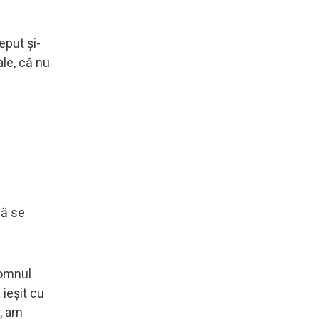
eput şi-
ale, că nu
că se
domnul
 ieşit cu
t, am