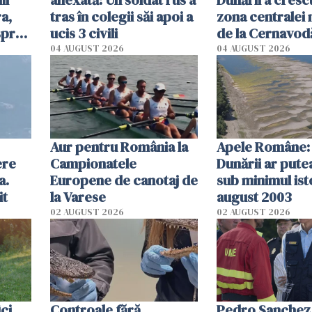
ii
anexată: Un soldat rus a
Dunării a crescu
a,
tras în colegii săi apoi a
zona centralei 
spre
ucis 3 civili
de la Cernavodă
olum
cm faţă de ziua
04 AUGUST 2026
04 AUGUST 2026
Aur pentru România la
Apele Române: 
ere
Campionatele
Dunării ar pute
a.
Europene de canotaj de
sub minimul ist
it
la Varese
august 2003
02 AUGUST 2026
02 AUGUST 2026
ici
Controale fără
Pedro Sanchez, 