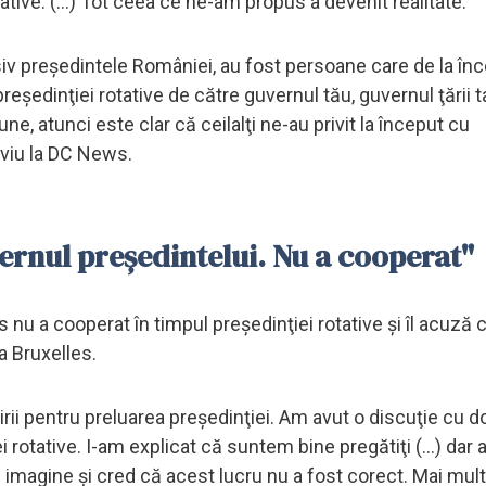
ative. (...) Tot ceea ce ne-am propus a devenit realitate.
usiv preşedintele României, au fost persoane care de la înc
reşedinţiei rotative de către guvernul tău, guvernul ţării t
e, atunci este clar că ceilalţi ne-au privit la început cu
erviu la DC News.
ernul preşedintelui. Nu a cooperat"
nu a cooperat în timpul preşedinţiei rotative şi îl acuză 
a Bruxelles.
irii pentru preluarea preşedinţiei. Am avut o discuţie cu 
rotative. I-am explicat că suntem bine pregătiţi (...) dar a
e imagine şi cred că acest lucru nu a fost corect. Mai mul