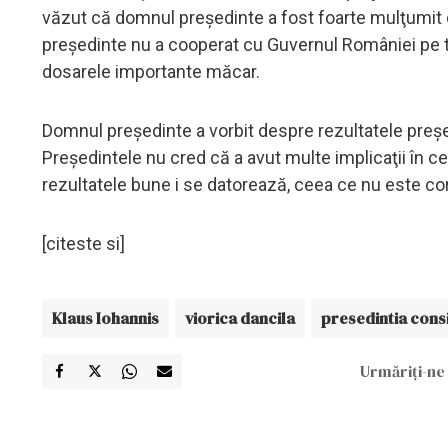
văzut că domnul preşedinte a fost foarte mulţumit de 
preşedinte nu a cooperat cu Guvernul României pe tim
dosarele importante măcar.
Domnul preşedinte a vorbit despre rezultatele preşedin
Preşedintele nu cred că a avut multe implicaţii în c
rezultatele bune i se datorează, ceea ce nu este cor
[citeste si]
Klaus Iohannis
viorica dancila
presedintia consi
Urmăriți-ne 