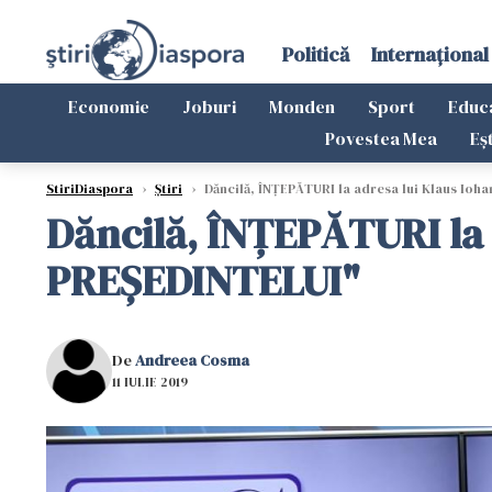
Politică
Internațional
Economie
Joburi
Monden
Sport
Educ
Povestea Mea
Eș
StiriDiaspora
›
Știri
›
Dăncilă, ÎNŢEPĂTURI la adresa lui Klaus Ioh
Dăncilă, ÎNŢEPĂTURI la 
PREŞEDINTELUI"
De
Andreea Cosma
11 IULIE 2019