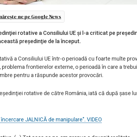
ărește-ne pe Google News
inţiei rotative a Consiliului UE şi l-a criticat pe preşedi
această preşedinţie de la început.
tativă a Consiliului UE într-o perioadă cu foarte multe pro
 problema frontierelor externe, o perioadă în care a trebu
embre pentru a răspunde acestor provocări.
reşedinţiei rotative de către România, iată că după şase l
 încercare JALNICĂ de manipulare". VIDEO