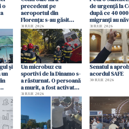
i o
precedent pe
de urgență la C
ta
aeroportul din
după ce 40 000
Florența: s-au găsit
migranți au năv
capete de aligator și o
teritoriul spani
31 IULIE 2026
31 IULIE 2026
sumă imensă de bani
mobiliza toate
resursele"
ul și
Un microbuz cu
Senatul a apro
a un
sportivi de la Dinamo s-
acordul SAFE
din
a răsturnat. O persoană
30 IULIE 2026
a murit, a fost activat
planul roșu de
31 IULIE 2026
intervenție