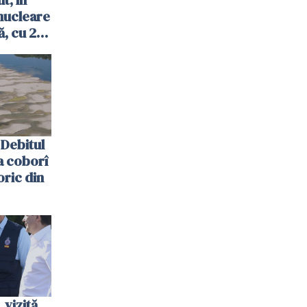
t, în
nucleare
, cu 2
 trecută
Debitul
a coborî
oric din
vizită