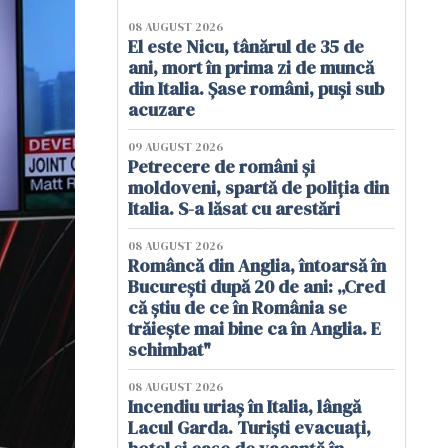
08 AUGUST 2026
El este Nicu, tânărul de 35 de
ani, mort în prima zi de muncă
din Italia. Șase români, puși sub
acuzare
09 AUGUST 2026
Petrecere de români și
moldoveni, spartă de poliția din
Italia. S-a lăsat cu arestări
08 AUGUST 2026
Româncă din Anglia, întoarsă în
București după 20 de ani: „Cred
că știu de ce în România se
trăiește mai bine ca în Anglia. E
schimbat"
08 AUGUST 2026
Incendiu uriaș în Italia, lângă
Lacul Garda. Turiști evacuați,