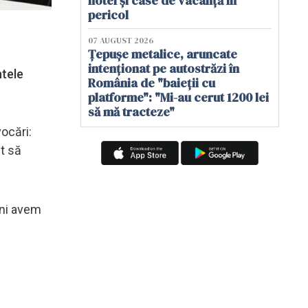
hotel și case de vacanță în
pericol
07 AUGUST 2026
Țepușe metalice, aruncate
intenționat pe autostrăzi în
ntele
România de "baieții cu
platforme": "Mi-au cerut 1200 lei
să mă tracteze"
vocări:
it să
uni avem