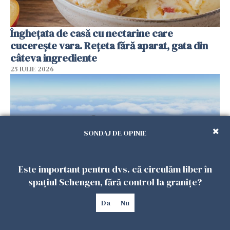
Înghețata de casă cu nectarine care
cucerește vara. Rețeta fără aparat, gata din
câteva ingrediente
25 IULIE 2026
SONDAJ DE OPINIE
Este important pentru dvs. că circulăm liber în
spațiul Schengen, fără control la granițe?
Încă o dronă a fost doborâtă de un F-16
Da
Nu
românesc după ce a intrat ilegal în spațiul
aerian al României