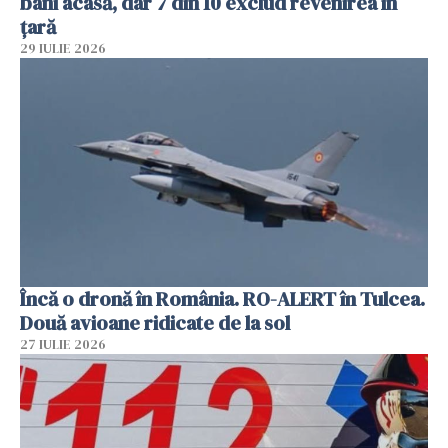
bani acasă, dar 7 din 10 exclud revenirea în
țară
29 IULIE 2026
Încă o dronă în România. RO-ALERT în Tulcea.
Două avioane ridicate de la sol
27 IULIE 2026