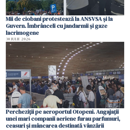
Mii de ciobani protestează la ANSVSA și la
Guvern. Îmbrânceli cu jandarmii și gaze
lacrimogene
30 IULIE 2026
Percheziții pe aeroportul Otopeni. Angajații
unei mari companii aeriene furau parfumuri,
ceasuri și mâncarea destinată vânzării