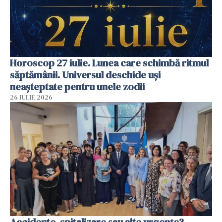
Horoscop 27 iulie. Lunea care schimbă ritmul
săptămânii. Universul deschide uși
neașteptate pentru unele zodii
26 IULIE 2026
Accidente, spitalizare sau alte urgențe?