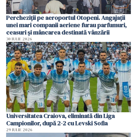
Percheziții pe aeroportul Otopeni. Angajații
unei mari companii aeriene furau parfumuri,
ceasuri și mâncarea destinată vânzării
30 IULIE 2026
Universitatea Craiova, eliminată din Liga
Campionilor, după 2-2 cu Levski Sofia
29 IULIE 2026