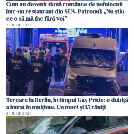
Cum au devenit două românce de neînlocuit
într-un restaurant din SUA. Patronul: „Nu știu
ce o să mă fac fără voi”
26 IULIE 2026
Teroare la Berlin, în timpul Gay Pride: o dubiță
a intrat în mulțime. Un mort și 15 răniți
26 IULIE 2026