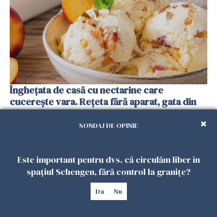
Înghețata de casă cu nectarine care
cucerește vara. Rețeta fără aparat, gata din
câteva ingrediente
25 IULIE 2026
SONDAJ DE OPINIE
Este important pentru dvs. că circulăm liber în
spațiul Schengen, fără control la granițe?
Da
Nu