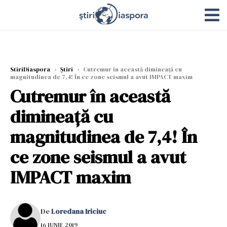
StiriDiaspora
›
Știri
›
Cutremur în această dimineață cu
magnitudinea de 7,4! În ce zone seismul a avut IMPACT maxim
Cutremur în această
dimineață cu
magnitudinea de 7,4! În
ce zone seismul a avut
IMPACT maxim
De
Loredana Iriciuc
16 IUNIE 2019