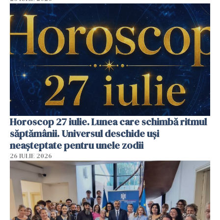
Horoscop 27 iulie. Lunea care schimbă ritmul
săptămânii. Universul deschide uși
neașteptate pentru unele zodii
26 IULIE 2026