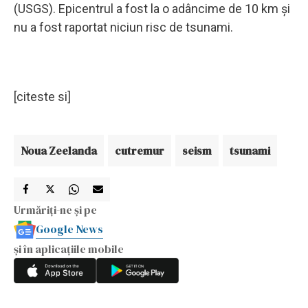
(USGS). Epicentrul a fost la o adâncime de 10 km şi
nu a fost raportat niciun risc de tsunami.
[citeste si]
Noua Zeelanda
cutremur
seism
tsunami
Urmăriți-ne și pe
Google News
și în aplicațiile mobile