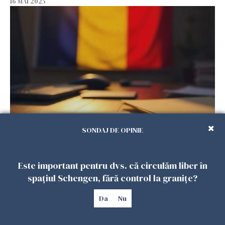
16 MAI 2025
Lege nouă pentru diaspora. Românii din
SONDAJ DE OPINIE
străinătate vor putea obține cartea de
identitate electronică, indiferent de domiciliu
15 MAI 2025
Este important pentru dvs. că circulăm liber în
spațiul Schengen, fără control la granițe?
Da
Nu