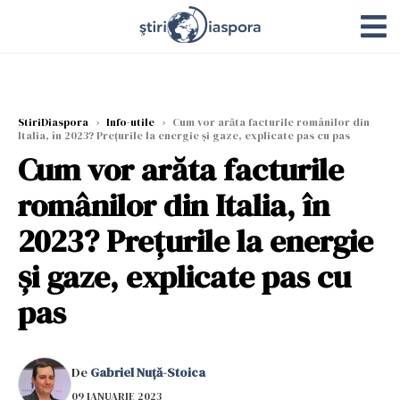
StiriDiaspora
›
Info-utile
›
Cum vor arăta facturile românilor din
Italia, în 2023? Prețurile la energie și gaze, explicate pas cu pas
Cum vor arăta facturile
românilor din Italia, în
2023? Prețurile la energie
și gaze, explicate pas cu
pas
De
Gabriel Nuță-Stoica
09 IANUARIE 2023