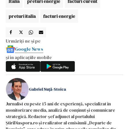
Italia
preturi energie
facturi curent
preturi italia
facturi energie
Urmăriți-ne și pe
Google News
și în aplicațiile mobile
Gabriel Nuță-Stoica
Jurnalist cu peste 15 ani de experiență, specializat în
monitorizare media, analiză de conținut și comunicare
strategică. Redactor-șef adjunct al portalului
ȘtiriDiaspora.ro și realizator al emisiunii „Departe de