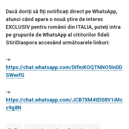
Dacă doriți să fiți notificați direct pe WhatsApp,
atunci când apare o nouă știre de interes
EXCLUSIV pentru românii din ITALIA, puteți intra
pe grupurile de WhatsApp al cititorilor fideli
StiriDiaspora accesând următoarele linkuri:
->
https://chat.whatsapp.com/DIfmKOQTNNO5InDD
SWwifG
->
https://chat.whatsapp.com/JCB7XM4tEl08V1iMc
c9g8N