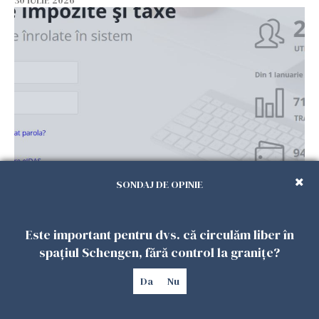
30 IULIE 2026
Alertă DNSC: Noua înșelătorie prin SMS care
SONDAJ DE OPINIE
golește conturile românilor. Infractorii
folosesc numele Ghișeul.ro și al Poliției
Române
Este important pentru dvs. că circulăm liber în
30 IULIE 2026
spațiul Schengen, fără control la granițe?
Da
Nu