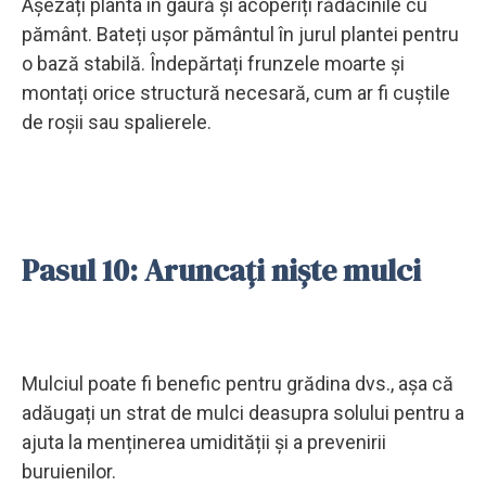
Așezați planta în gaură și acoperiți rădăcinile cu
pământ. Bateți ușor pământul în jurul plantei pentru
o bază stabilă. Îndepărtați frunzele moarte și
montați orice structură necesară, cum ar fi cuștile
de roșii sau spalierele.
Pasul 10: Aruncați niște mulci
Mulciul poate fi benefic pentru grădina dvs., așa că
adăugați un strat de mulci deasupra solului pentru a
ajuta la menținerea umidității și a prevenirii
buruienilor.