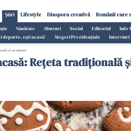
Știri
Lifestyle
Diaspora creativă
Românii care 
ație
Sănătate
Abuzuri
Social
Editorial
Info-
ti departe, ești acasă!
Alegeri Prezidențiale
Interviuri
onală și aromată
acasă: Rețeta tradițională 