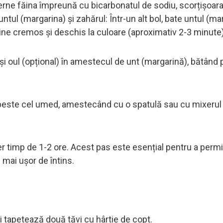
rne făina împreună cu bicarbonatul de sodiu, scorțișoara
tul (margarina) și zahărul: Într-un alt bol, bate untul (mar
ne cremos și deschis la culoare (aproximativ 2-3 minute)
 oul (opțional) în amestecul de unt (margarină), bătând
peste cel umed, amestecând cu o spatulă sau cu mixerul 
gider timp de 1-2 ore. Acest pas este esențial pentru a perm
 mai ușor de întins.
i tapetează două tăvi cu hârtie de copt.