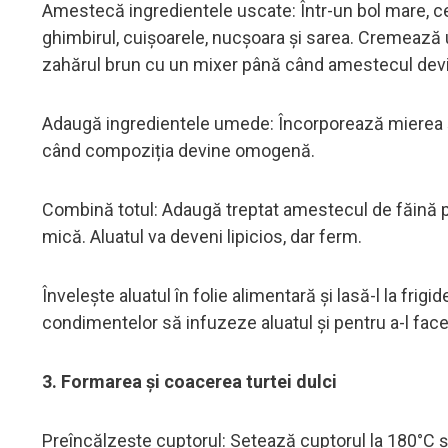
Amestecă ingredientele uscate: Într-un bol mare, ce
ghimbirul, cuișoarele, nucșoara și sarea. Cremează un
zahărul brun cu un mixer până când amestecul devi
Adaugă ingredientele umede: Încorporează mierea și
când compoziția devine omogenă.
Combină totul: Adaugă treptat amestecul de făină 
mică. Aluatul va deveni lipicios, dar ferm.
Învelește aluatul în folie alimentară și lasă-l la fri
condimentelor să infuzeze aluatul și pentru a-l face
3. Formarea și coacerea turtei dulci
Preîncălzește cuptorul: Setează cuptorul la 180°C ș