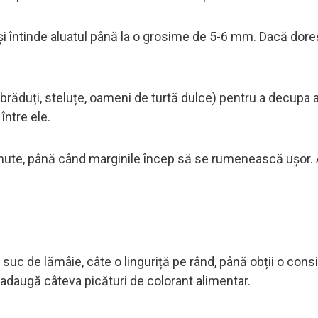
 și întinde aluatul până la o grosime de 5-6 mm. Dacă doreș
ăduți, steluțe, oameni de turtă dulce) pentru a decupa a
între ele.
nute, până când marginile încep să se rumenească ușor. A
suc de lămâie, câte o linguriță pe rând, până obții o cons
, adaugă câteva picături de colorant alimentar.