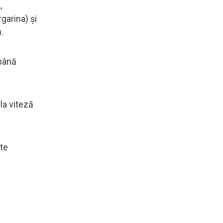
,
garina) și
.
 până
la viteză
ite