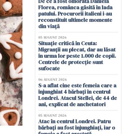
De ce a fost omorâtă Daniela
Florea, românca găsită în lada
patului. Procurorii italieni i-au
reconstituit ultimele momente
din viață
05 AUGUST 2026
Situație critică în Ceuta:
Migranții au plecat, dar au lăsat
în urma lor peste 1.000 de copii.
Centrele de protecție sunt
sufocate
06 AUGUST 2026
S-a aflat cine este femeia care a
înjunghiat 4 bărbați în centrul
Londrei. Atacul Stellei, de 44 de
ani, explicat de anchetatori
05 AUGUST 2026
Atac în centrul Londrei. Patru
bărbați au fost înjunghiați, iar o
femeie a fost arestată