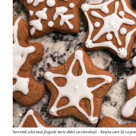
Secretul celei mai fragede turte dulci cu ciocolată – Rețeta care îți va par