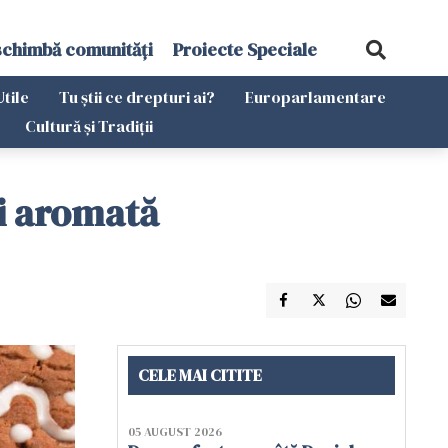
schimbă comunități
Proiecte Speciale
Utile
Tu știi ce drepturi ai?
Europarlamentare
Cultură și Tradiții
și aromată
CELE MAI CITITE
05 AUGUST 2026