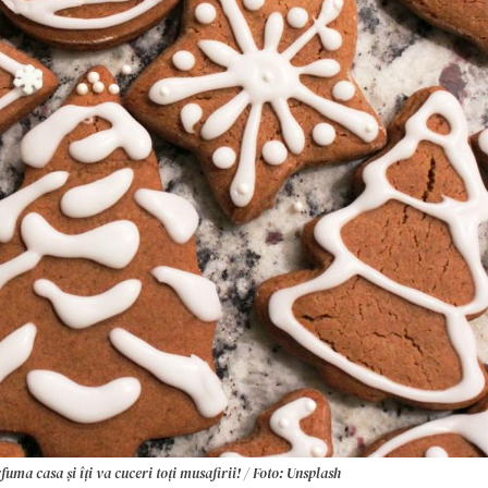
fuma casa și îți va cuceri toți musafirii! / Foto: Unsplash