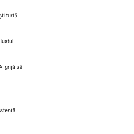
ti turtă
luatul.
i grijă să
istență