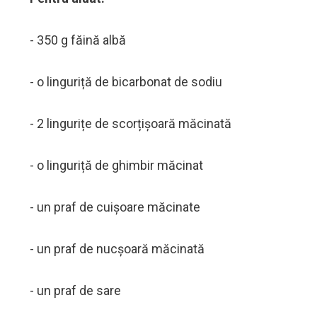
- 350 g făină albă
- o linguriță de bicarbonat de sodiu
- 2 lingurițe de scorțișoară măcinată
- o linguriță de ghimbir măcinat
- un praf de cuișoare măcinate
- un praf de nucșoară măcinată
- un praf de sare