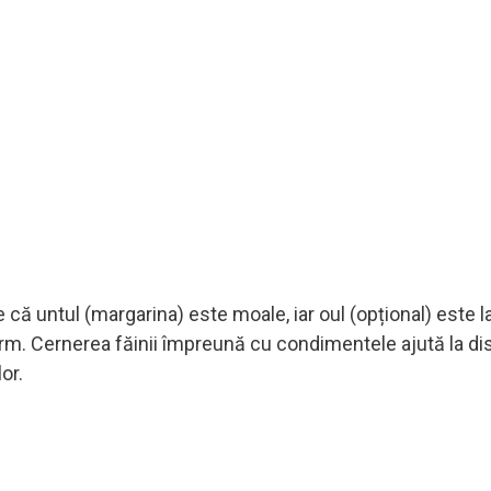
că untul (margarina) este moale, iar oul (opțional) este l
rm. Cernerea făinii împreună cu condimentele ajută la dis
or.