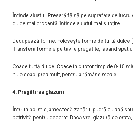
Întinde aluatul: Presară făină pe suprafața de lucru
dulce mai crocantă, întinde aluatul mai subțire.
Decupează forme: Folosește forme de turtă dulce (br
Transferă formele pe tăvile pregătite, lăsând spațiu 
Coace turtă dulce: Coace în cuptor timp de 8-10 mi
nu o coaci prea mult, pentru a rămâne moale.
4. Pregătirea glazurii
Într-un bol mic, amestecă zahărul pudră cu apă sau 
potrivită pentru decorat. Dacă vrei glazură colorată