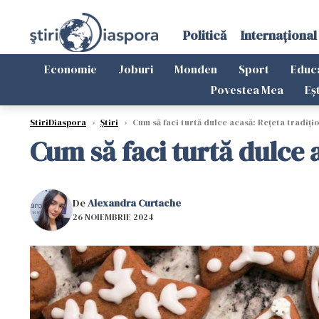
Politică
Internațional
Economie
Joburi
Monden
Sport
Educ
Povestea Mea
Eș
StiriDiaspora
›
Știri
›
Cum să faci turtă dulce acasă: Rețeta tradiți
Cum să faci turtă dulce 
De
Alexandra Curtache
26 NOIEMBRIE 2024