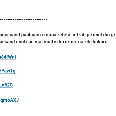
--------------------------
tunci când publicăm o nouă rețetă, intrați pe unul din gr
accesând unul sau mai multe din următoarele linkuri:
a84fWnt
aYYew1g
FLa62G
adqmoAXJ