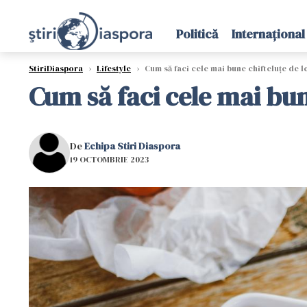
Politică
Internațional
StiriDiaspora
›
Lifestyle
›
Cum să faci cele mai bune chifteluțe de 
Cum să faci cele mai bu
De
Echipa Stiri Diaspora
19 OCTOMBRIE 2023