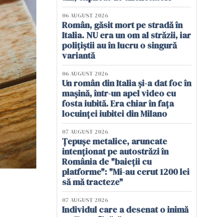
06 AUGUST 2026
Român, găsit mort pe stradă în
Italia. NU era un om al străzii, iar
polițiștii au în lucru o singură
variantă
06 AUGUST 2026
Un român din Italia și-a dat foc în
mașină, într-un apel video cu
fosta iubită. Era chiar în fața
locuinței iubitei din Milano
07 AUGUST 2026
Țepușe metalice, aruncate
intenționat pe autostrăzi în
România de "baieții cu
platforme": "Mi-au cerut 1200 lei
să mă tracteze"
07 AUGUST 2026
Individul care a desenat o inimă