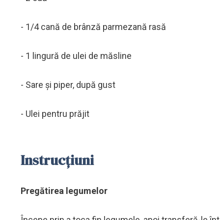
- 1/4 cană de brânză parmezană rasă
- 1 lingură de ulei de măsline
- Sare și piper, după gust
- Ulei pentru prăjit
Instrucțiuni
Pregătirea legumelor
Începe prin a toca fin legumele, apoi transferă-le î