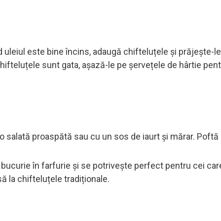
 uleiul este bine încins, adaugă chifteluțele și prăjește-l
hifteluțele sunt gata, așază-le pe șervețele de hârtie pent
 o salată proaspătă sau cu un sos de iaurt și mărar. Poftă
bucurie în farfurie și se potrivește perfect pentru cei ca
 la chifteluțele tradiționale.