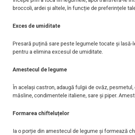
broccoli, ardei și altele, în funcție de preferințele tal
Exces de umiditate
Presară puțină sare peste legumele tocate și lasă-l
pentru a elimina excesul de umiditate.
Amestecul de legume
În același castron, adaugă fulgii de ovăz, pesmetul,
măsline, condimentele italiene, sare și piper. Ame
Formarea chifteluțelor
Ia o porție din amestecul de legume și formează chi