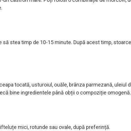
e.
e să stea timp de 10-15 minute. După acest timp, stoarce
 ceapa tocată, usturoiul, ouăle, brânza parmezană, uleiul 
stecă bine ingredientele până obții o compoziție omogenă.
fteluțe mici, rotunde sau ovale, după preferință.