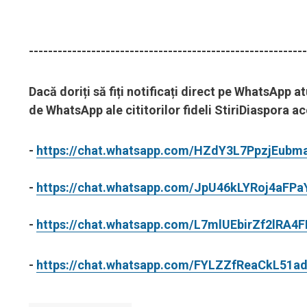
----------------------------------------------------------
Dacă doriți să fiți notificați direct pe WhatsApp a
de WhatsApp ale cititorilor fideli StiriDiaspora 
-
https://chat.whatsapp.com/HZdY3L7PpzjEubm
-
https://chat.whatsapp.com/JpU46kLYRoj4aFP
-
https://chat.whatsapp.com/L7mlUEbirZf2lRA4
-
https://chat.whatsapp.com/FYLZZfReaCkL51