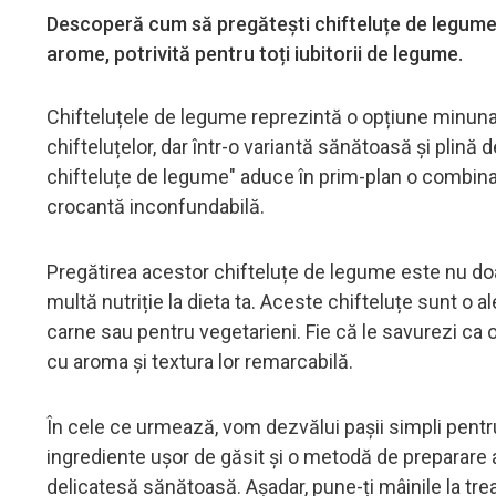
Descoperă cum să pregătești chifteluțe de legume 
arome, potrivită pentru toți iubitorii de legume.
Chifteluțele de legume reprezintă o opțiune minuna
chifteluțelor, dar într-o variantă sănătoasă și plin
chifteluțe de legume" aduce în prim-plan o combin
crocantă inconfundabilă.
Pregătirea acestor chifteluțe de legume este nu doar
multă nutriție la dieta ta. Aceste chifteluțe sunt 
carne sau pentru vegetarieni. Fie că le savurezi ca o
cu aroma și textura lor remarcabilă.
În cele ce urmează, vom dezvălui pașii simpli pent
ingrediente ușor de găsit și o metodă de preparare 
delicatesă sănătoasă. Așadar, pune-ți mâinile la tre