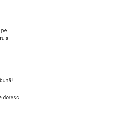
e pe
ru a
 bună!
re doresc