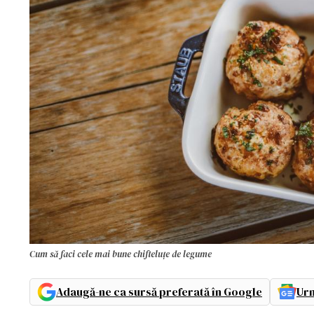
Cum să faci cele mai bune chifteluțe de legume
Adaugă-ne ca sursă preferată în Google
Urm