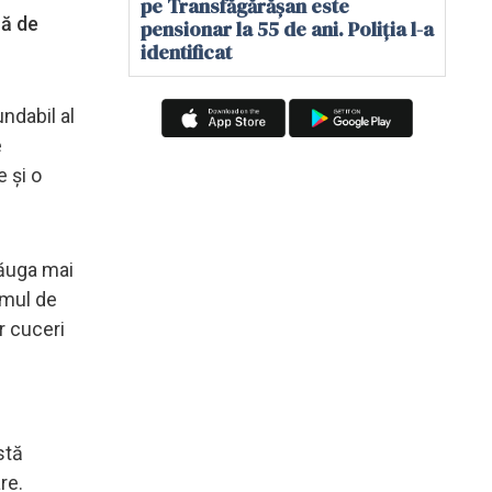
pe Transfăgărășan este
nă de
pensionar la 55 de ani. Poliția l-a
identificat
ndabil al
e
 și o
dăuga mai
umul de
r cuceri
stă
re.