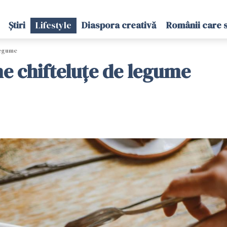
Știri
Lifestyle
Diaspora creativă
Românii care 
legume
ne chifteluțe de legume