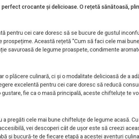
perfect crocante și delicioase. O rețetă sănătoasă, pli
tă pentru cei care doresc să se bucure de gustul inconfu
ă de prospețime. Această rețetă "Cum să faci cele mai bun
ație savuroasă de legume proaspete, condimente aromate
 o plăcere culinară, ci și o modalitate delicioasă de a a
o alegere excelentă pentru cei care doresc să reducă cons
 gustare, fie ca o masă principală, aceste chifteluțe te vo
ru a pregăti cele mai bune chifteluțe de legume acasă. Cu
accesibilă, vei descoperi cât de ușor este să creezi acea
abă și bucură-te de fiecare etapă a acestei aventuri culina