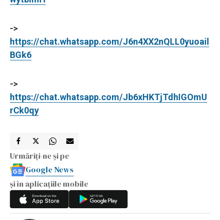
->
https://chat.whatsapp.com/J6n4XX2nQLL0yuoail
BGk6
->
https://chat.whatsapp.com/Jb6xHKTjTdhIGOmU
rCk0qy
Urmăriți-ne și pe
Google News
și în aplicațiile mobile