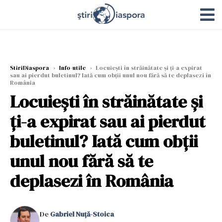
StiriDiaspora
›
Info-utile
›
Locuiești în străinătate și ți-a expirat
sau ai pierdut buletinul? Iată cum obții unul nou fără să te deplasezi în
România
Locuiești în străinătate și
ți-a expirat sau ai pierdut
buletinul? Iată cum obții
unul nou fără să te
deplasezi în România
De
Gabriel Nuță-Stoica