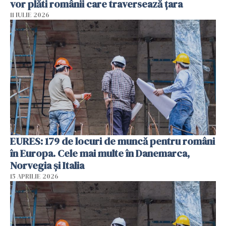
vor plăti românii care traversează țara
11 IULIE 2026
EURES: 179 de locuri de muncă pentru români
în Europa. Cele mai multe în Danemarca,
Norvegia și Italia
15 APRILIE 2026