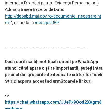
internet a Direcţiei pentru Evidenţa Persoanelor şi
Administrarea Bazelor de Date:
http://depabd.mai.gov.ro/documente_necesare.ht
ml
", se arată în
mesajul DRP
.
------------------------------------------------
Dacă doriți să fiți notificați direct pe WhatsApp
atunci când apare o știre importantă, puteți intra
pe unul din grupurile de dedicate cititorilor fideli
StiriDiaspora accesând următoarele linkuri:
->
https://chat.whatsapp.com/JJePx9Ood2XAgm8
wytbimH