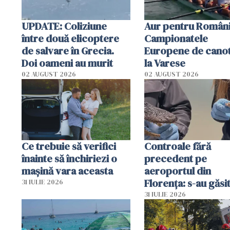
UPDATE: Coliziune
Aur pentru Români
între două elicoptere
Campionatele
de salvare în Grecia.
Europene de canot
Doi oameni au murit
la Varese
02 AUGUST 2026
02 AUGUST 2026
Ce trebuie să verifici
Controale fără
înainte să închiriezi o
precedent pe
mașină vara aceasta
aeroportul din
Florența: s-au găsi
31 IULIE 2026
capete de aligator 
31 IULIE 2026
sumă imensă de ba