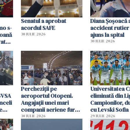
Senatul a aprobat
Diana Șoșoacă a
mo s-
acordul SAFE
accident rutier 
soană
ajuns la spital
30 IULIE 2026
vat
30 IULIE 2026
Percheziții pe
Universitatea C
SVSA
aeroportul Otopeni.
eliminată din Li
nceli
Angajații unei mari
Campionilor, d
e
companii aeriene furau
cu Levski Sofia
parfumuri, ceasuri și
30 IULIE 2026
29 IULIE 2026
mâncarea destinată