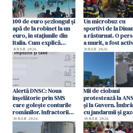
100 de euro șezlongul și
Un microbuz cu
apă de la robinet la un
sportivi de la Dina
euro, în stațiunile din
a răsturnat. O per
Italia. Cum explică
a murit, a fost acti
autoritățile
planul roșu de
31 IULIE 2026
31 IULIE 2026
intervenție
Alertă DNSC: Noua
Mii de ciobani
înșelătorie prin SMS
protestează la AN
care golește conturile
și la Guvern. Îmbrâ
românilor. Infractorii
cu jandarmii și gaz
folosesc numele
lacrimogene
30 IULIE 2026
30 IULIE 2026
Ghișeul.ro și al Poliției