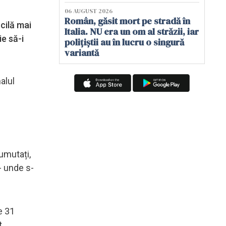
06 AUGUST 2026
Român, găsit mort pe stradă în
cilă mai
Italia. NU era un om al străzii, iar
ie să-i
polițiștii au în lucru o singură
variantă
alul
umutați,
- unde s-
e 31
t.