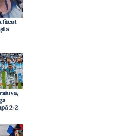
 făcut
și a
raiova,
ga
upă 2-2