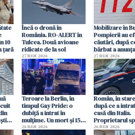
vânzării
ătate
Încă o dronă în
Mobilizare în B
e
România. RO-ALERT în
Pompierii au ef
in 10
Tulcea. Două avioane
căutări, după c
n țară
ridicate de la sol
bărbat a anunțat
că a văzut un o
27 IULIE 2026
27 IULIE 2026
luminos
uă
Teroare la Berlin, în
Român, în stare
cuit
timpul Gay Pride: o
după ce a intrat
din
dubiță a intrat în
casă din Italia.
știu
mulțime. Un mort și 15
Proprietarul s
 voi”
răniți
s-a apărat cu un
26 IULIE 2026
26 IULIE 2026