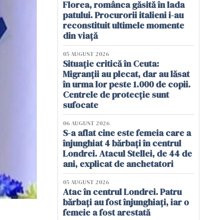
Florea, românca găsită în lada
patului. Procurorii italieni i-au
reconstituit ultimele momente
din viață
05 AUGUST 2026
Situație critică în Ceuta:
Migranții au plecat, dar au lăsat
în urma lor peste 1.000 de copii.
Centrele de protecție sunt
sufocate
06 AUGUST 2026
S-a aflat cine este femeia care a
înjunghiat 4 bărbați în centrul
Londrei. Atacul Stellei, de 44 de
ani, explicat de anchetatori
05 AUGUST 2026
Atac în centrul Londrei. Patru
bărbați au fost înjunghiați, iar o
femeie a fost arestată