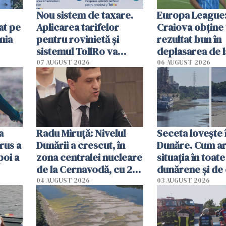
Nou sistem de taxare.
Europa League:
at pe
Aplicarea tarifelor
Craiova obține
nia
pentru rovinietă şi
rezultat bun în
sistemul TollRo va
deplasarea de 
începe la 1 octombrie
07 AUGUST 2026
06 AUGUST 2026
ă
a
Radu Miruţă: Nivelul
Seceta lovește 
rus a
Dunării a crescut, în
Dunăre. Cum ar
poi a
zona centralei nucleare
situația în toate
de la Cernavodă, cu 2
dunărene și de
cm faţă de ziua trecută
România resim
04 AUGUST 2026
03 AUGUST 2026
efectele, deși a
în iulie