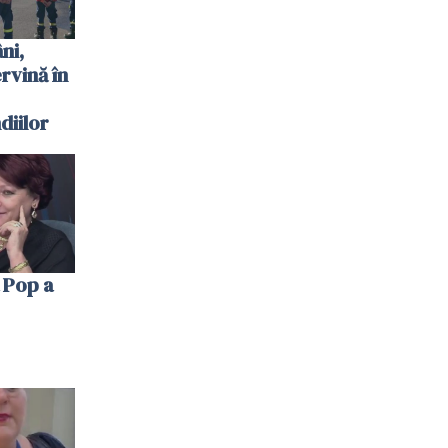
ni,
ervină în
diilor
 Pop a