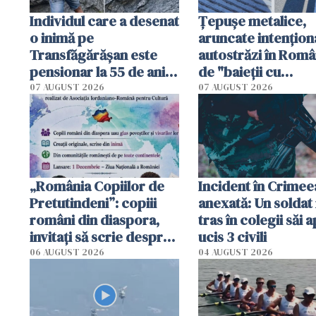
Individul care a desenat
Țepușe metalice,
o inimă pe
aruncate intențion
Transfăgărășan este
autostrăzi în Româ
pensionar la 55 de ani.
de "baieții cu
Poliția l-a identificat
platforme": "Mi-au
07 AUGUST 2026
07 AUGUST 2026
cerut 1200 lei să m
tracteze"
„România Copiilor de
Incident în Crimee
Pretutindeni”: copiii
anexată: Un soldat 
români din diaspora,
tras în colegii săi a
invitați să scrie despre
ucis 3 civili
România într-un volum
06 AUGUST 2026
04 AUGUST 2026
special