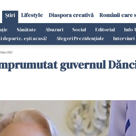
Știri
Lifestyle
Diaspora creativă
Românii care 
ație
Sănătate
Abuzuri
Social
Editorial
Info-
ti departe, ești acasă!
Alegeri Prezidențiale
Interviuri
ăncilă!
mprumutat guvernul Dănci