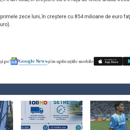
 primele zece luni, în creştere cu 854 milioane de euro fa
uro).
Google News
și pe
și în aplicațiile mobile