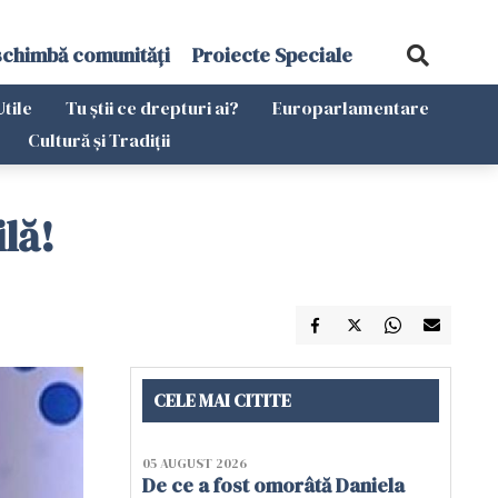
schimbă comunități
Proiecte Speciale
Utile
Tu știi ce drepturi ai?
Europarlamentare
Cultură și Tradiții
lă!
CELE MAI CITITE
05 AUGUST 2026
De ce a fost omorâtă Daniela