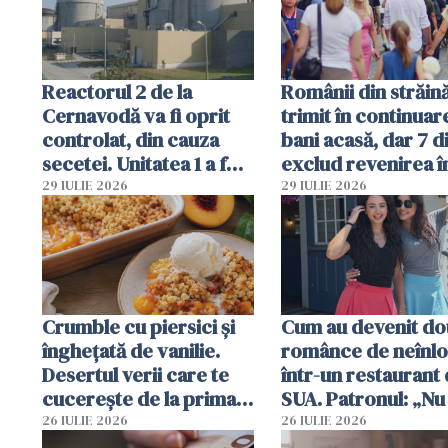
Române
Reactorul 2 de la
Românii din străin
Cernavodă va fi oprit
trimit în continuar
controlat, din cauza
bani acasă, dar 7 d
secetei. Unitatea 1 a fost
exclud revenirea î
deja oprită
29 IULIE 2026
29 IULIE 2026
Crumble cu piersici și
Cum au devenit do
înghețată de vanilie.
românce de neînlo
Desertul verii care te
într-un restaurant 
cucerește de la prima
SUA. Patronul: „Nu 
lingură
ce o să mă fac fără
26 IULIE 2026
26 IULIE 2026