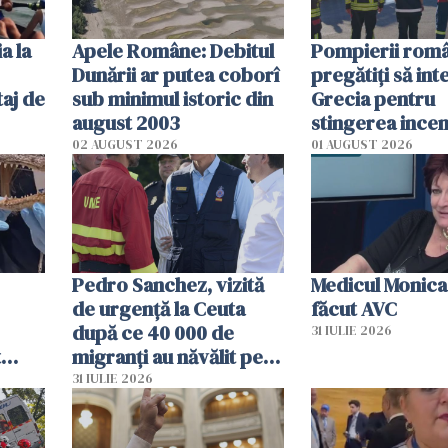
a la
Apele Române: Debitul
Pompierii româ
Dunării ar putea coborî
pregătiţi să int
aj de
sub minimul istoric din
Grecia pentru
august 2003
stingerea incen
02 AUGUST 2026
01 AUGUST 2026
Pedro Sanchez, vizită
Medicul Monica
de urgență la Ceuta
făcut AVC
după ce 40 000 de
31 IULIE 2026
t
migranți au năvălit pe
și o
teritoriul spaniol: „Vom
31 IULIE 2026
ni
mobiliza toate
resursele"