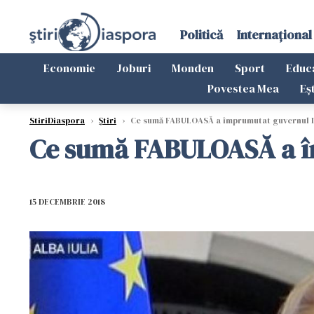
Politică
Internațional
Economie
Joburi
Monden
Sport
Educ
Povestea Mea
Eș
StiriDiaspora
›
Știri
›
Ce sumă FABULOASĂ a împrumutat guvernul D
Ce sumă FABULOASĂ a î
15 DECEMBRIE 2018