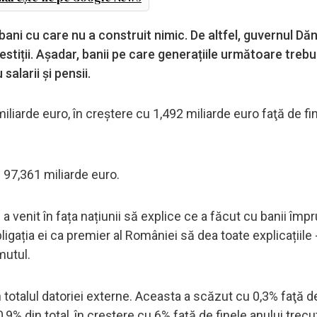
ni cu care nu a construit nimic. De altfel, guvernul Dăn
stiții. Așadar, banii pe care generațiile următoare trebu
alarii și pensii.
iliarde euro, în creștere cu 1,492 miliarde euro faţă de fin
de 97,361 miliarde euro.
 venit în fața națiunii să explice ce a făcut cu banii împr
ligația ei ca premier al României să dea toate explicațiile 
mutul.
 totalul datoriei externe. Aceasta a scăzut cu 0,3% faţă d
 din total, în creştere cu 6% față de finele anului trecu