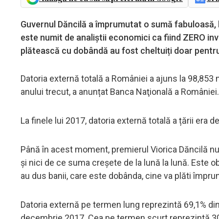
Guvernul Dăncilă a împrumutat o sumă fabuloasă, ba
este numit de analiștii economici ca fiind ZERO inve
plătească cu dobândă au fost cheltuiți doar pentru s
Datoria externă totală a României a ajuns la 98,853 m
anului trecut, a anunțat Banca Naţională a României.
La finele lui 2017, datoria externă totală a țării era 
Până în acest moment, premierul Viorica Dăncilă nu a
și nici de ce suma creșete de la lună la lună. Este ob
au dus banii, care este dobânda, cine va plăti împru
Datoria externă pe termen lung reprezintă 69,1% din
decembrie 2017. Cea pe termen scurt reprezintă 30,9%