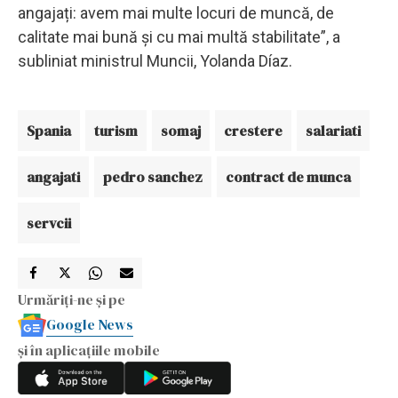
angajați: avem mai multe locuri de muncă, de
calitate mai bună și cu mai multă stabilitate”, a
subliniat ministrul Muncii, Yolanda Díaz.
Spania
turism
somaj
crestere
salariati
angajati
pedro sanchez
contract de munca
servcii
Urmăriți-ne și pe
Google News
și în aplicațiile mobile