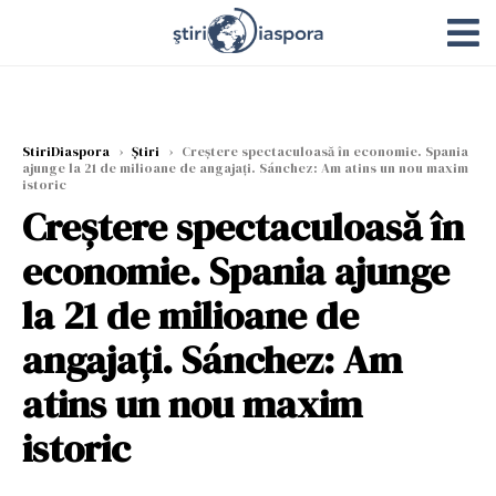
StiriDiaspora
›
Știri
›
Creștere spectaculoasă în economie. Spania
ajunge la 21 de milioane de angajați. Sánchez: Am atins un nou maxim
istoric
Creștere spectaculoasă în
economie. Spania ajunge
la 21 de milioane de
angajați. Sánchez: Am
atins un nou maxim
istoric