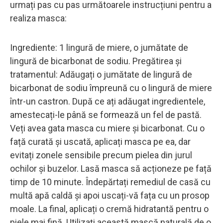
urmați pas cu pas următoarele instrucțiuni pentru a
realiza masca:
Ingrediente: 1 lingură de miere, o jumătate de
lingură de bicarbonat de sodiu. Pregătirea și
tratamentul: Adăugați o jumătate de lingură de
bicarbonat de sodiu împreună cu o lingură de miere
într-un castron. După ce ați adăugat ingredientele,
amestecați-le până se formează un fel de pastă.
Veți avea gata masca cu miere și bicarbonat. Cu o
față curată și uscată, aplicați masca pe ea, dar
evitați zonele sensibile precum pielea din jurul
ochilor și buzelor. Lasă masca să acționeze pe față
timp de 10 minute. Îndepărtați remediul de casă cu
multă apă caldă și apoi uscați-vă fața cu un prosop
moale. La final, aplicați o cremă hidratantă pentru o
piele mai fină. Utilizați această mască naturală de o