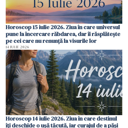
Horoscop 15 iulie 2026. Ziua în care universul
pune la încercare răbdarea, dar îi răsplătește
pe cei care nu renunță la visurile lor
14 IULIE 2026
Horoscop 14 iulie 2026. Ziua în care destinul
îți deschide o ușă tăcută, iar curajul de a păși