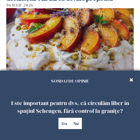
06 IULIE 2026
SONDAJ DE OPINIE
Desertul perfect pentru luna iulie: Pavlova cu
piersici coapte, miere și lavandă
05 IULIE 2026
Este important pentru dvs. că circulăm liber în
spațiul Schengen, fără control la granițe?
Da
Nu