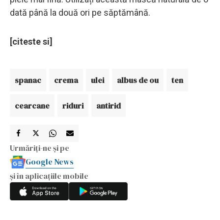
dată până la două ori pe săptămână.
[citeste si]
spanac
crema
ulei
albus de ou
ten
cearcane
riduri
antirid
Urmăriți-ne și pe
Google News
și în aplicațiile mobile