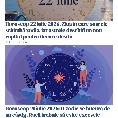
Horoscop 22 iulie 2026. Ziua în care soarele
schimbă zodia, iar astrele deschid un nou
capitol pentru fiecare destin
21 IULIE 2026
Horoscop 21 iulie 2026: O zodie se bucură de
un câștig, Racii trebuie să evite excesele -