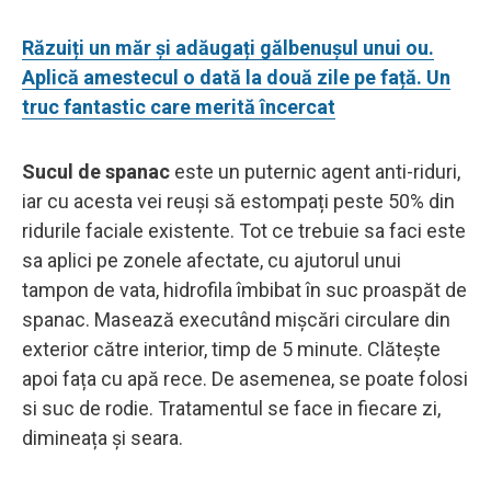
Răzuiți un măr și adăugați gălbenușul unui ou.
Aplică amestecul o dată la două zile pe față. Un
truc fantastic care merită încercat
Sucul de spanac
este un puternic agent anti-riduri,
iar cu acesta vei reuși să estompați peste 50% din
ridurile faciale existente. Tot ce trebuie sa faci este
sa aplici pe zonele afectate, cu ajutorul unui
tampon de vata, hidrofila îmbibat în suc proaspăt de
spanac. Masează executând mișcări circulare din
exterior către interior, timp de 5 minute. Clătește
apoi fața cu apă rece. De asemenea, se poate folosi
si suc de rodie. Tratamentul se face in fiecare zi,
dimineața și seara.