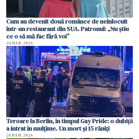
Cum au devenit două românce de neînlocuit
într-un restaurant din SUA. Patronul: „Nu știu
ce o să mă fac fără voi”
26 IULIE 2026
Teroare la Berlin, în timpul Gay Pride: o dubiță
a intrat în mulțime. Un mort și 15 răniți
26 IULIE 2026