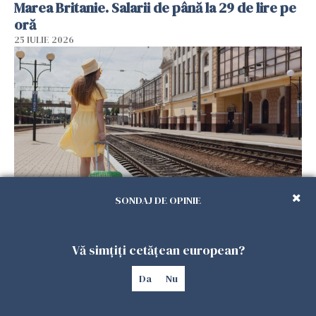
Marea Britanie. Salarii de până la 29 de lire pe
oră
25 IULIE 2026
SONDAJ DE OPINIE
Haos pe calea ferată în Italia! Timp de
aproape patru zile, trenurile spre Roma și
Milano pot întârzia până la 3 ore
Vă simțiți cetățean european?
25 IULIE 2026
Da
Nu