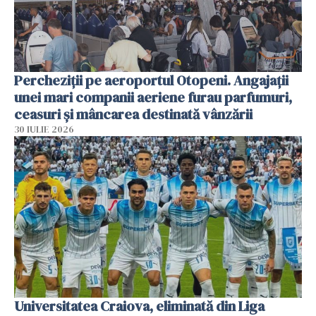
Percheziții pe aeroportul Otopeni. Angajații
unei mari companii aeriene furau parfumuri,
ceasuri și mâncarea destinată vânzării
30 IULIE 2026
Universitatea Craiova, eliminată din Liga