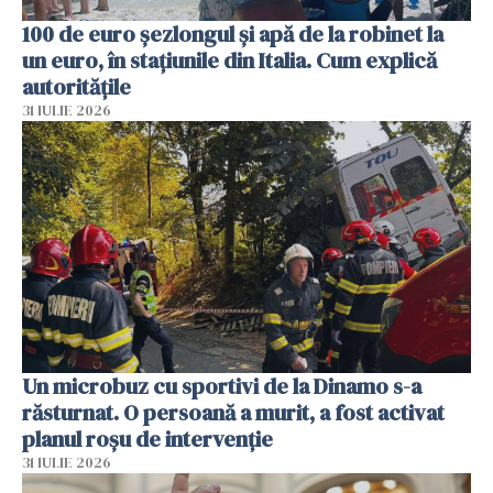
100 de euro șezlongul și apă de la robinet la
un euro, în stațiunile din Italia. Cum explică
autoritățile
31 IULIE 2026
Un microbuz cu sportivi de la Dinamo s-a
răsturnat. O persoană a murit, a fost activat
planul roșu de intervenție
31 IULIE 2026