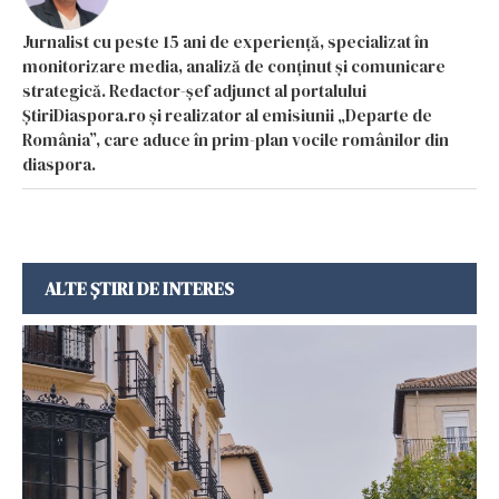
Jurnalist cu peste 15 ani de experiență, specializat în
monitorizare media, analiză de conținut și comunicare
strategică. Redactor-șef adjunct al portalului
ȘtiriDiaspora.ro și realizator al emisiunii „Departe de
România”, care aduce în prim-plan vocile românilor din
diaspora.
ALTE ȘTIRI DE INTERES