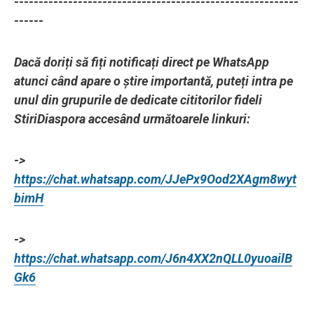
----------------------------------------------------------
------
Dacă doriți să fiți notificați direct pe WhatsApp
atunci când apare o știre importantă, puteți intra pe
unul din grupurile de dedicate cititorilor fideli
StiriDiaspora accesând următoarele linkuri:
->
https://chat.whatsapp.com/JJePx9Ood2XAgm8wyt
bimH
->
https://chat.whatsapp.com/J6n4XX2nQLL0yuoailB
Gk6