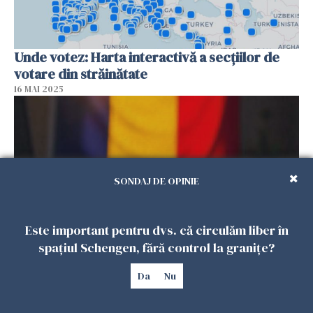
Unde votez: Harta interactivă a secțiilor de
votare din străinătate
16 MAI 2025
SONDAJ DE OPINIE
Este important pentru dvs. că circulăm liber în
spațiul Schengen, fără control la granițe?
Lege nouă pentru diaspora. Românii din
Da
Nu
străinătate vor putea obține cartea de
identitate electronică, indiferent de domiciliu