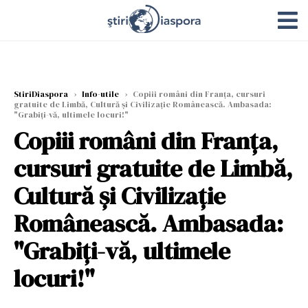
StiriDiaspora
›
Info-utile
›
Copiii români din Franța, cursuri
gratuite de Limbă, Cultură și Civilizație Românească. Ambasada:
"Grabiți-vă, ultimele locuri!"
Copiii români din Franța,
cursuri gratuite de Limbă,
Cultură și Civilizație
Românească. Ambasada:
"Grabiți-vă, ultimele
locuri!"