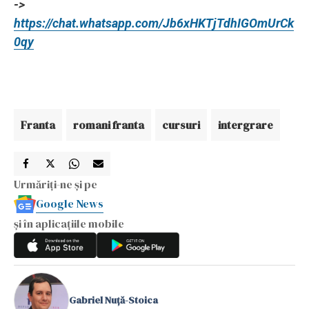
->
https://chat.whatsapp.com/Jb6xHKTjTdhIGOmUrCk
0qy
Franta
romani franta
cursuri
intergrare
Urmăriți-ne și pe
Google News
și în aplicațiile mobile
Gabriel Nuță-Stoica