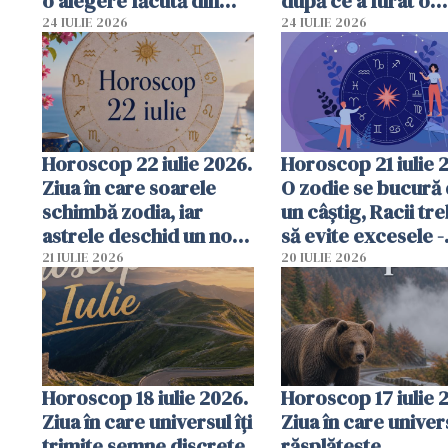
o alegere făcută din
după ce a furat o
inimă poate schimba
brățară Louis Vuit
24 IULIE 2026
24 IULIE 2026
totul
Horoscop 22 iulie 2026.
Horoscop 21 iulie 
Ziua în care soarele
O zodie se bucură
schimbă zodia, iar
un câștig, Racii tr
astrele deschid un nou
să evite excesele -
capitol pentru fiecare
previziuni comple
21 IULIE 2026
20 IULIE 2026
destin
Horoscop 18 iulie 2026.
Horoscop 17 iulie 
Ziua în care universul îți
Ziua în care univer
trimite semne discrete,
răsplătește