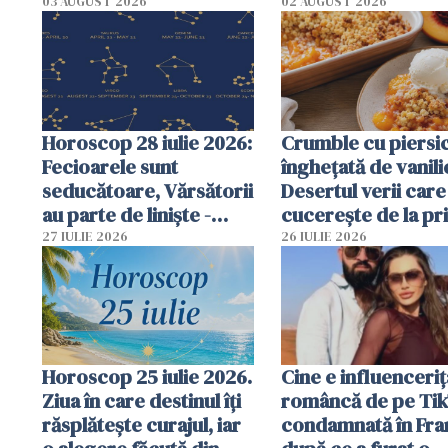
aduc vești bune
complete
03 AUGUST 2026
02 AUGUST 2026
Horoscop 28 iulie 2026:
Crumble cu piersici
Fecioarele sunt
înghețată de vanili
seducătoare, Vărsătorii
Desertul verii care
au parte de liniște -
cucerește de la pr
previziuni complete
lingură
27 IULIE 2026
26 IULIE 2026
Horoscop 25 iulie 2026.
Cine e influenceriț
Ziua în care destinul îți
româncă de pe Tik
răsplătește curajul, iar
condamnată în Fra