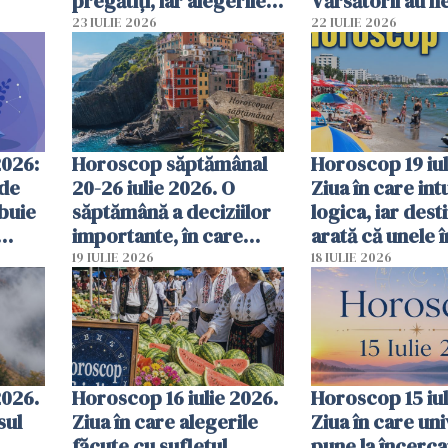
pregătiți, iar alegerile
Vărsătorii au n
ton
de astăzi pot schimba
odihnă - previz
23 IULIE 2026
22 IULIE 2026
restul verii
complete
2026:
Horoscop săptămânal
Horoscop 19 iul
 de
20-26 iulie 2026. O
Ziua în care int
ebuie
săptămână a deciziilor
logica, iar desti
importante, în care
arată că unele î
te
destinul îi răsplătește
nu sunt deloc
19 IULIE 2026
18 IULIE 2026
pe ...
întâmplătoare
2026.
Horoscop 16 iulie 2026.
Horoscop 15 iul
sul
Ziua în care alegerile
Ziua în care un
făcute cu sufletul
pune la încerc