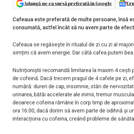
Adaugă-ne ca sursă preferată în Google
Urm
Cafeaua este preferată de multe persoane, însă est
consumată, astfel încât să nu avem parte de efec
Cafeaua se regăsește în ritualul de zi cu zi al major
simțim că avem energie. Dar câtă cafea putem bea 
Nutriționiștii recomandă limitarea la maxim 4 cești
de cofeină. Dacă trecem pragul de 4 cafele pe zi, ef
numără: dureri de cap, insomnie, stări de nervozitate,
urinarea, bătăi accelerate ale inimii, tremur muscu
deoarece cofeina rămâne în corp timp de aproximat
ora 16:00, dacă dorim să avem parte de odihnă și u
interacționa cu cofeina, creând probleme de sănăt