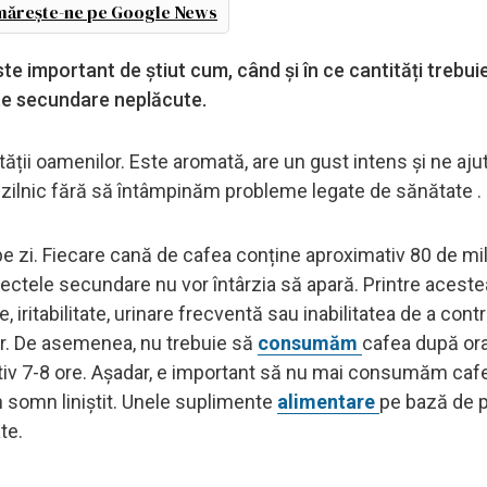
ărește-ne pe Google News
e important de știut cum, când și în ce cantități trebui
te secundare neplăcute.
ității oamenilor. Este aromată, are un gust intens și ne aju
zilnic fără să întâmpinăm probleme legate de sănătate .
 pe zi. Fiecare cană de cafea conține aproximativ 80 de m
ectele secundare nu vor întârzia să apară. Printre aceste
 iritabilitate, urinare frecventă sau inabilitatea de a contr
lar. De asemenea, nu trebuie să
consumăm
cafea după ora
iv 7-8 ore. Așadar, e important să nu mai consumăm caf
n somn liniștit. Unele suplimente
alimentare
pe bază de p
ate.