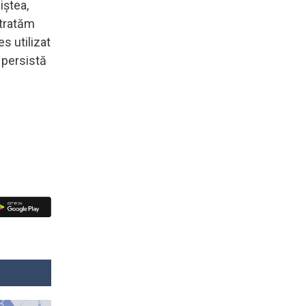
iştea,
 tratăm
s utilizat
 persistă