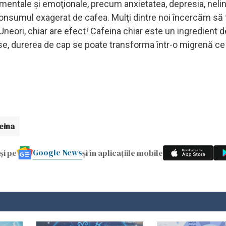
entale şi emoţionale, precum anxietatea, depresia, nelin
e consumul exagerat de cafea. Mulţi dintre noi încercăm să
ori, chiar are efect! Cafeina chiar este un ingredient de
e, durerea de cap se poate transforma într-o migrenă ce
eina
Google News
și pe
și în aplicațiile mobile