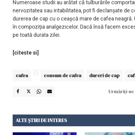
Numeroase studii au arătat că tulburările comportam
nervozitatea sau iritabilitatea, pot fi declanşate d
durerea de cap cu o ceaşcă mare de cafea neagră. Une
în compoziţia analgezicelor. Dacă însă facem exces
pe toată durata zilei.
[citeste si]
cafea
consum de cafea
dureri de cap
caf
Urmăriți-ne 
ALTE ȘTIRI DE INTERES