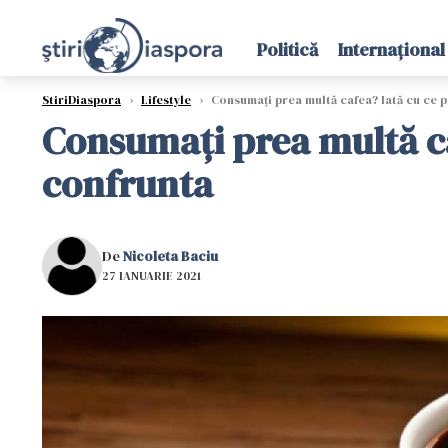
Politică
Internațional
StiriDiaspora
›
Lifestyle
›
Consumați prea multă cafea? Iată cu ce p
Consumați prea multă ca
confrunta
De
Nicoleta Baciu
27 IANUARIE 2021