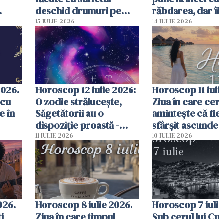
deschid drumuri pe
răbdarea, dar îi
ot
care rațiunea nu le
răsplătește pe 
15 IULIE 2026
14 IULIE 2026
ei
putea vedea
nu renunță la vi
lor
2026.
Horoscop 12 iulie 2026:
Horoscop 11 iul
 cu
O zodie strălucește,
Ziua în care ceru
e în
Săgetătorii au o
amintește că fi
dispoziție proastă -
sfârșit ascunde
previziuni complete
început, iar fie
11 IULIE 2026
10 IULIE 2026
răsărit aduce o
șansă
026.
Horoscop 8 iulie 2026.
Horoscop 7 iuli
i
Ziua în care timpul
Sub cerul lui C