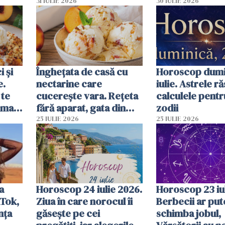
Astrele deschid uși
care pot schim
31 IULIE 2026
30 IULIE 2026
către schimbări,
cursul pentru f
oportunități
zodie
 și
Înghețata de casă cu
Horoscop dumi
e.
nectarine care
iulie. Astrele r
 te
cucerește vara. Rețeta
calculele pentr
ima
fără aparat, gata din
zodii
câteva ingrediente
25 IULIE 2026
25 IULIE 2026
a
Horoscop 24 iulie 2026.
Horoscop 23 iul
Tok,
Ziua în care norocul îi
Berbecii ar put
nța
găsește pe cei
schimba jobul,