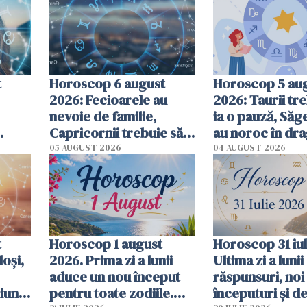
t
Horoscop 6 august
Horoscop 5 au
2026: Fecioarele au
2026: Taurii tr
nevoie de familie,
ia o pauză, Săge
Capricornii trebuie să
au noroc în dra
gestioneze banii -
previziuni com
05 AUGUST 2026
04 AUGUST 2026
previziuni complete
t
Horoscop 1 august
Horoscop 31 iul
loși,
2026. Prima zi a lunii
Ultima zi a luni
aduce un nou început
răspunsuri, noi
iuni
pentru toate zodiile.
începuturi și de