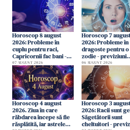
Horoscop 8 august
Horoscop 7 augus
2026: Probleme în
2026: Probleme în
cuplu pentru raci,
dragoste pentru o
Capricornii fac bani -
zodie - previziuni
previziuni complete
complete
07 AUGUST 2026
06 AUGUST 2026
Horoscop 4 august
Horoscop 3 augus
2026. Ziua în care
2026: Racii sunt ge
răbdarea începe să fie
Săgetătorii sunt
răsplătită, iar astrele
cheltuitori - previz