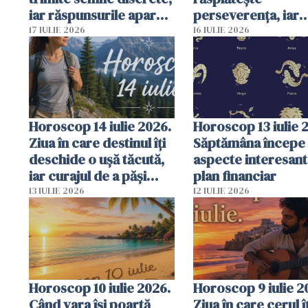
iar răspunsurile apar
perseverența, iar
atunci când încetezi să
întâmplările mici p
17 IULIE 2026
16 IULIE 2026
le mai cauți
schimba cursul un
veri întregi
Horoscop 14 iulie 2026.
Horoscop 13 iulie 
Ziua în care destinul îți
Săptămâna începe
deschide o ușă tăcută,
aspecte interesant
iar curajul de a păși
plan financiar
înainte face toată
13 IULIE 2026
12 IULIE 2026
diferența
Horoscop 10 iulie 2026.
Horoscop 9 iulie 2
Când vara își poartă
Ziua în care cerul îț