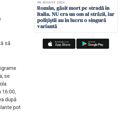
06 AUGUST 2026
Român, găsit mort pe stradă în
Italia. NU era un om al străzii, iar
e
polițiștii au în lucru o singură
variantă
tă să
iligrame
a, se
ola
 16:00,
ea după
lante pot