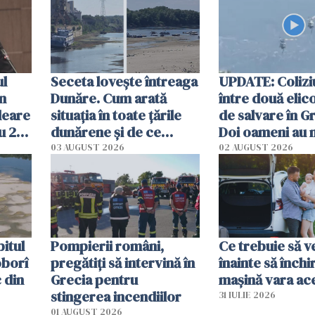
ul
Seceta lovește întreaga
UPDATE: Colizi
în
Dunăre. Cum arată
între două elic
leare
situația în toate țările
de salvare în Gr
u 2
dunărene și de ce
Doi oameni au 
ecută
România resimte
03 AUGUST 2026
02 AUGUST 2026
efectele, deși a plouat
în iulie
itul
Pompierii români,
Ce trebuie să ve
oborî
pregătiţi să intervină în
înainte să închi
 din
Grecia pentru
mașină vara ac
stingerea incendiilor
31 IULIE 2026
01 AUGUST 2026