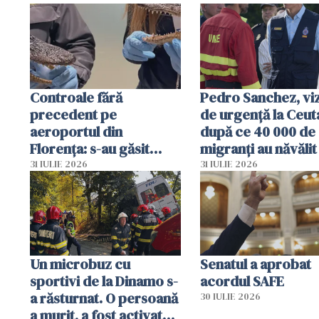
Controale fără
Pedro Sanchez, viz
precedent pe
de urgență la Ceut
aeroportul din
după ce 40 000 de
Florența: s-au găsit
migranți au năvălit
capete de aligator și o
teritoriul spaniol:
31 IULIE 2026
31 IULIE 2026
sumă imensă de bani
mobiliza toate
resursele"
Un microbuz cu
Senatul a aprobat
sportivi de la Dinamo s-
acordul SAFE
a răsturnat. O persoană
30 IULIE 2026
a murit, a fost activat