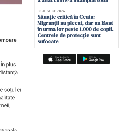
a aflat cum s-a întâmplat totul
05 AUGUST 2026
Situație critică în Ceuta:
Migranții au plecat, dar au lăsat
în urma lor peste 1.000 de copii.
Centrele de protecție sunt
i omoare
sufocate
În plus
distanță.
e soțul ei
alitate
meii,
oțională