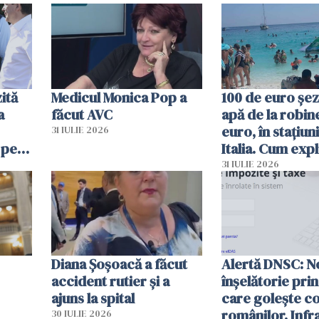
ită
Medicul Monica Pop a
100 de euro șez
a
făcut AVC
apă de la robine
euro, în stațiuni
31 IULIE 2026
 pe
Italia. Cum expl
 „Vom
autoritățile
31 IULIE 2026
Diana Șoșoacă a făcut
Alertă DNSC: N
accident rutier și a
înșelătorie pri
ajuns la spital
care golește co
românilor. Infr
30 IULIE 2026