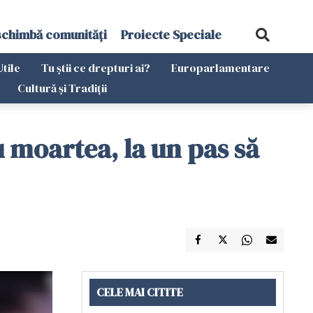
schimbă comunități
Proiecte Speciale
Utile
Tu știi ce drepturi ai?
Europarlamentare
Cultură și Tradiții
moartea, la un pas să
CELE MAI CITITE