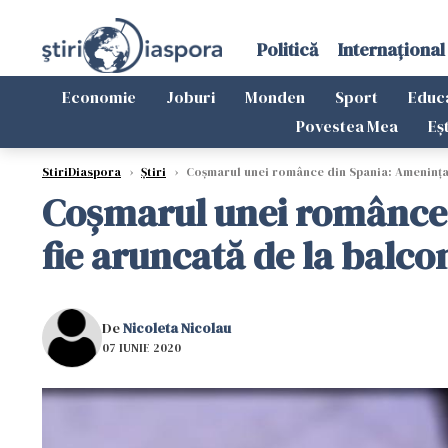
Politică
Internațional
Economie
Joburi
Monden
Sport
Educ
Povestea Mea
Eș
StiriDiaspora
›
Știri
›
Coșmarul unei românce din Spania: Amenințată
Coșmarul unei românce 
fie aruncată de la balco
De
Nicoleta Nicolau
07 IUNIE 2020