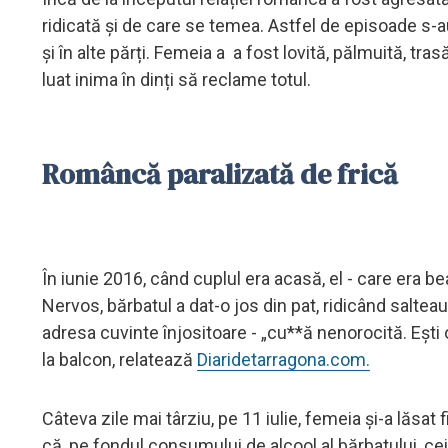
ridicată și de care se temea. Astfel de episoade s-a
și în alte părți. Femeia a a fost lovită, pălmuită, tras
luat inima în dinți să reclame totul.
Româncă paralizată de frică
În iunie 2016, când cuplul era acasă, el - care era be
Nervos, bărbatul a dat-o jos din pat, ridicând salteau
adresa cuvinte înjositoare - „cu**ă nenorocită. Ești o
la balcon, relatează
Diaridetarragona.com.
Câteva zile mai târziu, pe 11 iulie, femeia și-a lăsat
că, pe fondul consumului de alcool al bărbatului, ce