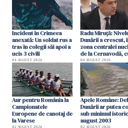
Incident în Crimeea
Radu Miruţă: Nivel
anexată: Un soldat rus a
Dunării a crescut, 
tras în colegii săi apoi a
zona centralei nuc
ucis 3 civili
de la Cernavodă, c
cm faţă de ziua tr
04 AUGUST 2026
04 AUGUST 2026
Aur pentru România la
Apele Române: Deb
Campionatele
Dunării ar putea c
Europene de canotaj de
sub minimul istoric
la Varese
august 2003
02 AUGUST 2026
02 AUGUST 2026