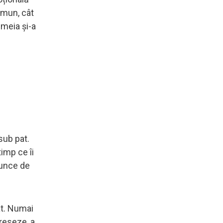
omun, cât
emeia și-a
sub pat.
timp ce îi
arunce de
at. Numai
greseze, a