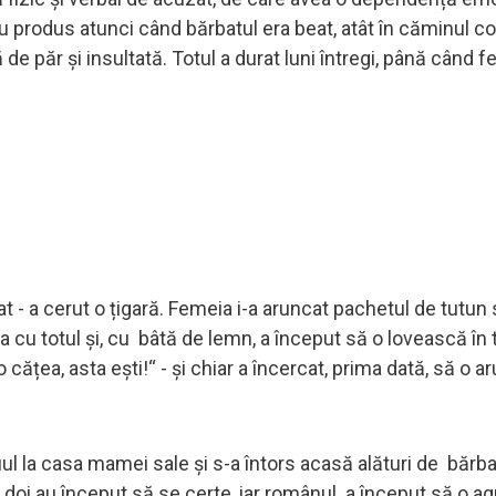
u produs atunci când bărbatul era beat, atât în ​​căminul c
ă de păr și insultată. Totul a durat luni întregi, până când f
at - a cerut o țigară. Femeia i-a aruncat pachetul de tutun 
a cu totul și, cu bâtă de lemn, a început să o lovească în 
 cățea, asta ești!“ - și chiar a încercat, prima dată, să o 
 fiul la casa mamei sale și s-a întors acasă alături de bărb
i doi au început să se certe, iar românul a început să o a