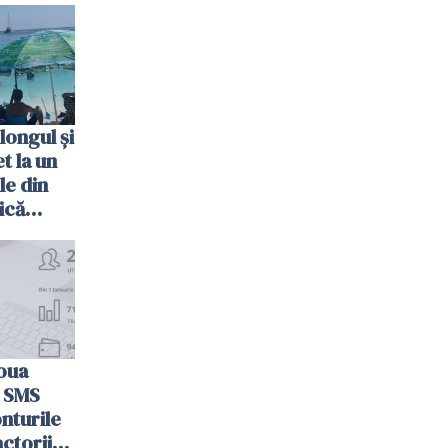
longul și
t la un
le din
ică
oua
n SMS
nturile
actorii