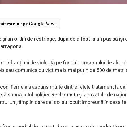
ărește-ne pe Google News
și un ordin de restricție, după ce a fost la un pas să îș
 Tarragona.
u infracțiuni de violență pe fondul consumului de alcool 
pia sau comunica cu victima la mai puțin de 500 de metri 
alcon. Femeia a ascuns multe dintre relele tratament la car
 să spună totul poliției. Reclamanta și acuzatul - de națion
tru luni, timp în care cei doi au locuit împreună în casa fe
ă fizic și verbal de acuzat, de care avea o dependență em