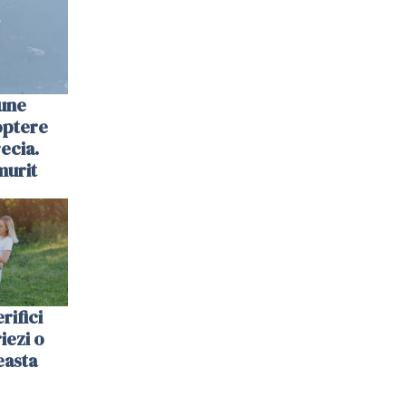
une
optere
ecia.
murit
rifici
riezi o
easta