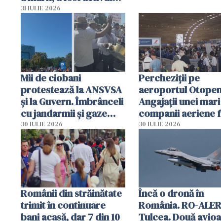
planul roșu de
31 IULIE 2026
intervenție
Mii de ciobani
Percheziții pe
protestează la ANSVSA
aeroportul Otopen
și la Guvern. Îmbrânceli
Angajații unei mari
cu jandarmii și gaze
companii aeriene 
lacrimogene
parfumuri, ceasuri 
30 IULIE 2026
30 IULIE 2026
mâncarea destinat
vânzării
Românii din străinătate
Încă o dronă în
trimit în continuare
România. RO-ALER
bani acasă, dar 7 din 10
Tulcea. Două avio