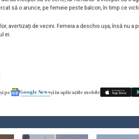
rcat să o arunce, pe femeie peste balcon, în timp ce victi
 lor, avertizați de vecini. Femeia a deschis ușa, însă nu a 
l ei.
Google News
și pe
și în aplicațiile mobile