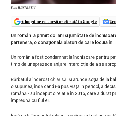
Foto ILUSTRATIV
Adaugă-ne ca sursă preferată în Google
Urm
Un român a primit doi ani și jumătate de închisoare 
partenera, o conațională alături de care locuia în
Un român a fost condamnat la închisoare pentru patr
timp de unsprezece ani,are interdicție de a se apro
Bărbatul a încercat chiar să își arunce soția de la b
o supunea, însă când i-a pus viața în pericol, a decis
română - au început o relație în 2016, care a durat pa
împreună cu fiul ei.
Încă de la începutul relației românca a fost agresat