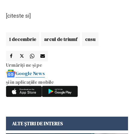
[citeste si]
1 decembrie
arcul de triumf
cnsu
Urmăriți-ne și pe
Google News
și în aplicațiile mobile
ALTE ȘTIRI DE INTERES