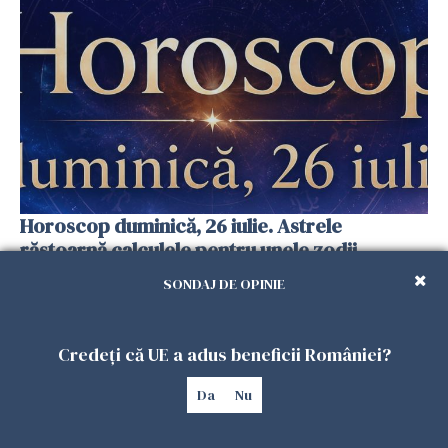
Horoscop duminică, 26 iulie. Astrele
răstoarnă calculele pentru unele zodii
25 IULIE 2026
SONDAJ DE OPINIE
Credeți că UE a adus beneficii României?
Da
Nu