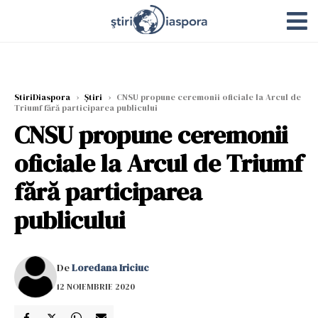
StiriDiaspora
›
Știri
›
CNSU propune ceremonii oficiale la Arcul de
Triumf fără participarea publicului
CNSU propune ceremonii
oficiale la Arcul de Triumf
fără participarea
publicului
De
Loredana Iriciuc
12 NOIEMBRIE 2020