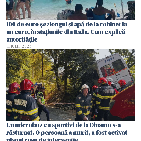
100 de euro șezlongul și apă de la robinet la
un euro, în stațiunile din Italia. Cum explică
autoritățile
31 IULIE 2026
Un microbuz cu sportivi de la Dinamo s-a
răsturnat. O persoană a murit, a fost activat
planul roșu de intervenție