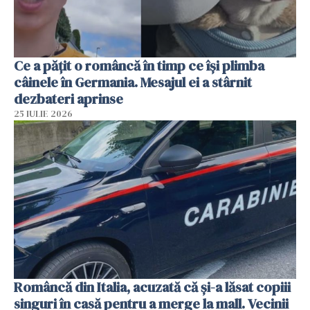
Ce a pățit o româncă în timp ce își plimba
câinele în Germania. Mesajul ei a stârnit
dezbateri aprinse
25 IULIE 2026
Româncă din Italia, acuzată că și-a lăsat copiii
singuri în casă pentru a merge la mall. Vecinii