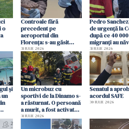
ici
Controale fără
Pedro Sanchez, 
i o
precedent pe
de urgență la C
ta
aeroportul din
după ce 40 000
Florența: s-au găsit
migranți au năv
capete de aligator și o
teritoriul spani
31 IULIE 2026
31 IULIE 2026
sumă imensă de bani
mobiliza toate
resursele"
ul și
Un microbuz cu
Senatul a apro
a un
sportivi de la Dinamo s-
acordul SAFE
din
a răsturnat. O persoană
30 IULIE 2026
a murit, a fost activat
planul roșu de
31 IULIE 2026
intervenție