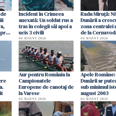
 de
Incident în Crimeea
Radu Miruţă: Ni
ii
anexată: Un soldat rus a
Dunării a crescu
a,
tras în colegii săi apoi a
zona centralei 
spre
ucis 3 civili
de la Cernavodă
olum
cm faţă de ziua
04 AUGUST 2026
04 AUGUST 2026
Aur pentru România la
Apele Române: 
ere
Campionatele
Dunării ar pute
a.
Europene de canotaj de
sub minimul ist
it
la Varese
august 2003
02 AUGUST 2026
02 AUGUST 2026