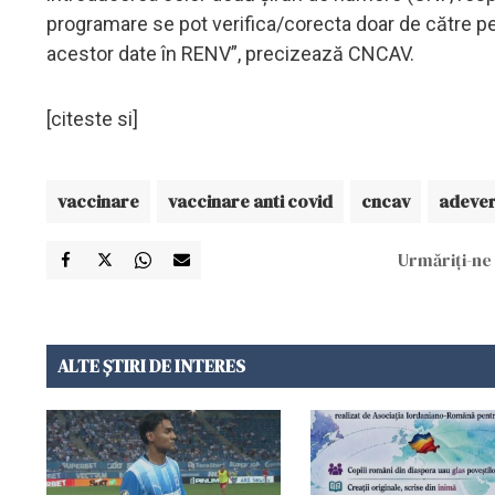
programare se pot verifica/corecta doar de către pe
acestor date în RENV”, precizează CNCAV.
[citeste si]
vaccinare
vaccinare anti covid
cncav
adever
Urmăriți-ne 
ALTE ȘTIRI DE INTERES