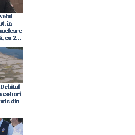
velul
t, în
nucleare
, cu 2
 trecută
Debitul
a coborî
oric din