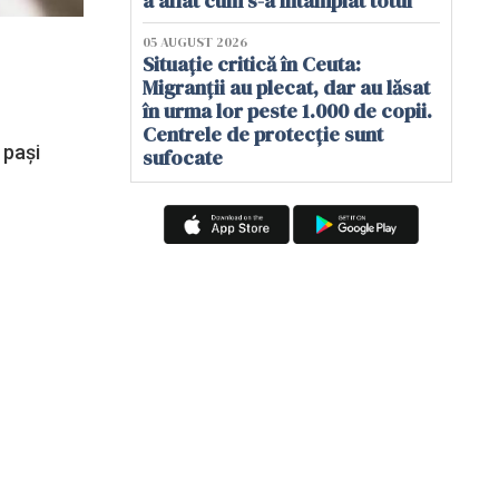
a aflat cum s-a întâmplat totul
05 AUGUST 2026
Situație critică în Ceuta:
Migranții au plecat, dar au lăsat
în urma lor peste 1.000 de copii.
Centrele de protecție sunt
 pași
sufocate