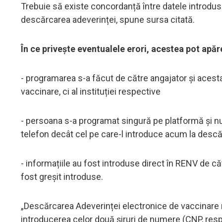
Trebuie să existe concordanță între datele introdus
descărcarea adeverinței, spune sursa citată.
În ce privește eventualele erori, acestea pot apă
- programarea s-a făcut de către angajator și acest
vaccinare, ci al instituției respective
- persoana s-a programat singură pe platformă și nu
telefon decât cel pe care-l introduce acum la descă
- informațiile au fost introduse direct în RENV de că
fost greșit introduse.
„Descărcarea Adeverinței electronice de vaccinare nu
introducerea celor două șiruri de numere (CNP, resp