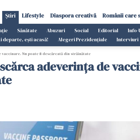
Știri
Lifestyle
Diaspora creativă
Românii care 
ație
Sănătate
Abuzuri
Social
Editorial
Info-
ti departe, ești acasă!
Alegeri Prezidențiale
Interviuri
vaccinare. Nu poate fi descărcată din străinătate
cărca adeverința de vaccin
ate