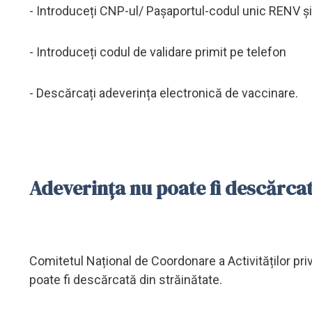
- Introduceți CNP-ul/ Pașaportul-codul unic RENV ș
- Introduceți codul de validare primit pe telefon
- Descărcați adeverința electronică de vaccinare.
Adeverința nu poate fi descărcat
Comitetul Național de Coordonare a Activităților p
poate fi descărcată din străinătate.