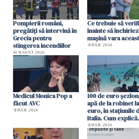
Pompierii români,
Ce trebuie să verif
pregătiţi să intervină în
înainte să închiriez
Grecia pentru
mașină vara aceas
stingerea incendiilor
31 IULIE 2026
01 AUGUST 2026
Medicul Monica Pop a
100 de euro șezlong
făcut AVC
apă de la robinet l
euro, în stațiunile 
31 IULIE 2026
Italia. Cum explică
autoritățile
31 IULIE 2026