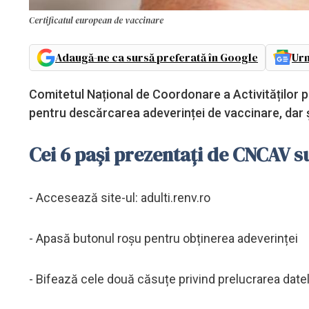
Certificatul european de vaccinare
Adaugă-ne ca sursă preferată în Google
Urm
Comitetul Național de Coordonare a Activităților 
pentru descărcarea adeverinței de vaccinare, dar 
Cei 6 pași prezentați de CNCAV s
- Accesează site-ul: adulti.renv.ro
- Apasă butonul roșu pentru obținerea adeverinței
- Bifează cele două căsuțe privind prelucrarea date