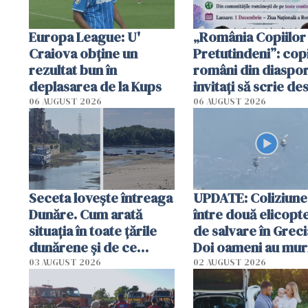
Europa League: U'
„România Copiilor
Craiova obține un
Pretutindeni”: copi
rezultat bun în
români din diaspor
deplasarea de la Kups
invitați să scrie de
România într-un v
06 AUGUST 2026
06 AUGUST 2026
special
Seceta lovește întreaga
UPDATE: Coliziune
Dunăre. Cum arată
între două elicopt
situația în toate țările
de salvare în Greci
dunărene și de ce
Doi oameni au mur
România resimte
03 AUGUST 2026
02 AUGUST 2026
efectele, deși a plouat
în iulie