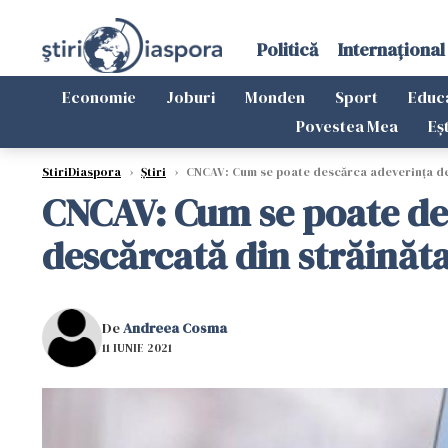
Politică
Internațional
Economie
Joburi
Monden
Sport
Educ
Povestea Mea
Eș
StiriDiaspora
›
Știri
›
CNCAV: Cum se poate descărca adeverința de 
CNCAV: Cum se poate des
descărcată din străinăt
De
Andreea Cosma
11 IUNIE 2021