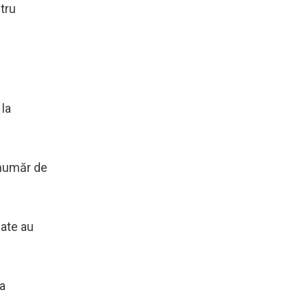
tru
 la
 număr de
date au
la