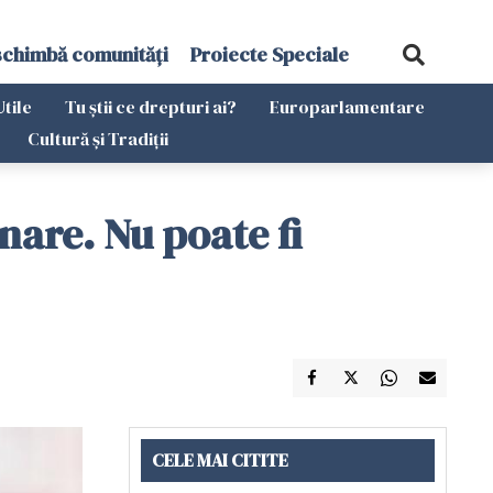
schimbă comunități
Proiecte Speciale
Utile
Tu știi ce drepturi ai?
Europarlamentare
Cultură și Tradiții
are. Nu poate fi
CELE MAI CITITE