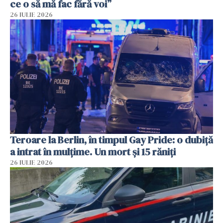
ce o să mă fac fără voi”
26 IULIE 2026
Teroare la Berlin, în timpul Gay Pride: o dubiță
a intrat în mulțime. Un mort și 15 răniți
26 IULIE 2026