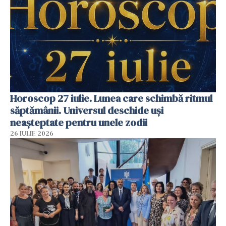
Horoscop 27 iulie. Lunea care schimbă ritmul
săptămânii. Universul deschide uși
neașteptate pentru unele zodii
26 IULIE 2026