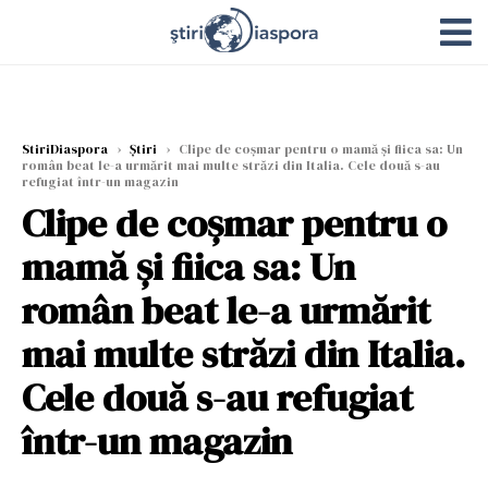
StiriDiaspora
›
Știri
›
Clipe de coșmar pentru o mamă și fiica sa: Un
român beat le-a urmărit mai multe străzi din Italia. Cele două s-au
refugiat într-un magazin
Clipe de coșmar pentru o
mamă și fiica sa: Un
român beat le-a urmărit
mai multe străzi din Italia.
Cele două s-au refugiat
într-un magazin