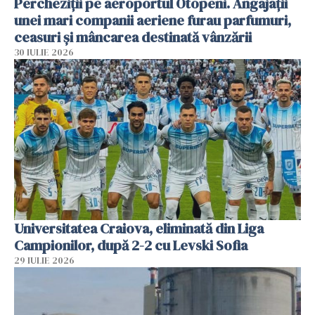
Percheziții pe aeroportul Otopeni. Angajații
unei mari companii aeriene furau parfumuri,
ceasuri și mâncarea destinată vânzării
30 IULIE 2026
Universitatea Craiova, eliminată din Liga
Campionilor, după 2-2 cu Levski Sofia
29 IULIE 2026