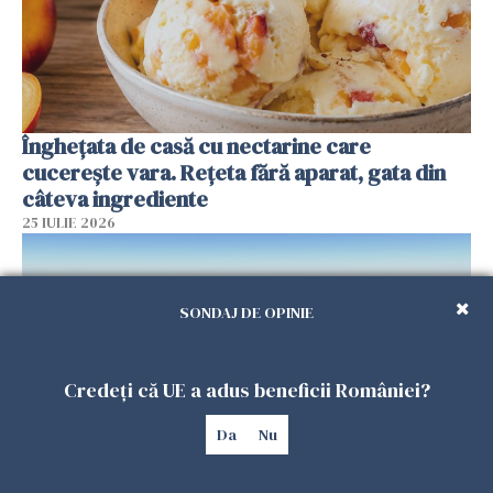
Înghețata de casă cu nectarine care
cucerește vara. Rețeta fără aparat, gata din
câteva ingrediente
25 IULIE 2026
SONDAJ DE OPINIE
Credeți că UE a adus beneficii României?
Da
Nu