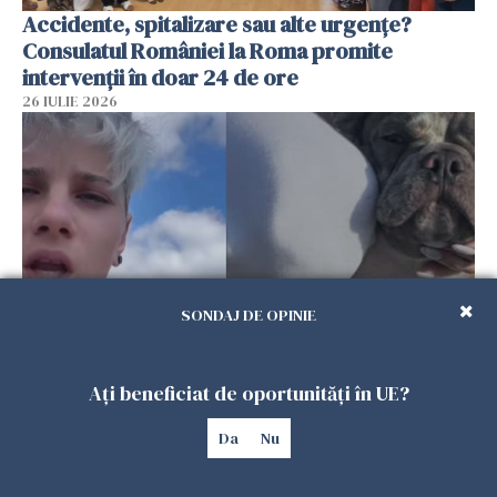
Accidente, spitalizare sau alte urgențe?
Consulatul României la Roma promite
intervenții în doar 24 de ore
26 IULIE 2026
SONDAJ DE OPINIE
Ce a pățit o româncă în timp ce își plimba
Ați beneficiat de oportunități în UE?
câinele în Germania. Mesajul ei a stârnit
dezbateri aprinse
Da
Nu
25 IULIE 2026