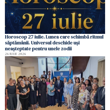
Horoscop 27 iulie. Lunea care schimbă ritmul
săptămânii. Universul deschide uși
neașteptate pentru unele zodii
26 IULIE 2026