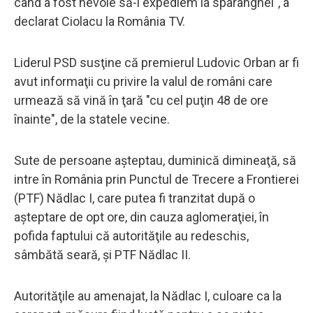
când a fost nevoie să-i expediem la sparanghel", a
declarat Ciolacu la România TV.
Liderul PSD susţine că premierul Ludovic Orban ar fi
avut informaţii cu privire la valul de români care
urmează să vină în ţară "cu cel puţin 48 de ore
înainte", de la statele vecine.
Sute de persoane aşteptau, duminică dimineaţă, să
intre în România prin Punctul de Trecere a Frontierei
(PTF) Nădlac I, care putea fi tranzitat după o
aşteptare de opt ore, din cauza aglomeraţiei, în
pofida faptului că autorităţile au redeschis,
sâmbătă seară, şi PTF Nădlac II.
Autorităţile au amenajat, la Nădlac I, culoare ca la