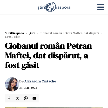
StiriDiaspora
›
Știri
›
Ciobanul român Petran Maftei, dat dispărut,
a fost găsit
Ciobanul român Petran
Maftei, dat dispărut, a
fost găsit
De
Alexandra Curtache
31 IULIE 2023