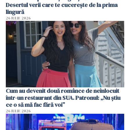
Desertul verii care te cucerește de la prima
lingură
26 IULIE 2026
Cum au devenit două românce de neînlocuit
într-un restaurant din SUA. Patronul: „Nu știu
ce o să mă fac fără voi”
26 IULIE 2026