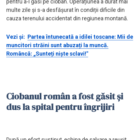
pentru a-l găsi pe cioban. Operațiunea a durat mai
multe zile și s-a desfășurat în condiții dificile din
cauza terenului accidentat din regiunea montană.
Vezi și:
Partea întunecată a idilei toscane: Mii de
muncitori străini sunt abuzați la muncă.
Româncă: „Sunteți niște sclavi!"
Ciobanul român a fost găsit și
dus la spital pentru îngrijiri
După un efort susținut, echipa de salvare a reușit