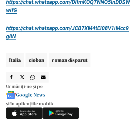
https://chat.whatsapp.com/DIfmKOQTNNO5InDDSW
wifG
https://chat.whatsapp.com/JCB7XM4tEl08V1iMcc9
g8N
Italia
cioban
roman disparut
Urmăriți-ne și pe
Google News
și în aplicațiile mobile