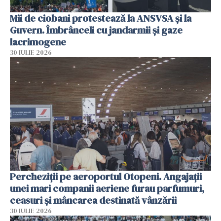
Mii de ciobani protestează la ANSVSA și la
Guvern. Îmbrânceli cu jandarmii și gaze
lacrimogene
30 IULIE 2026
Percheziții pe aeroportul Otopeni. Angajații
unei mari companii aeriene furau parfumuri,
ceasuri și mâncarea destinată vânzării
30 IULIE 2026