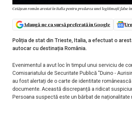
Cetățean român arestat în Italia pentru predarea unei legitimații false î
Adaugă-ne ca sursă preferată în Google
Urm
Poliția de stat din Trieste, Italia, a efectuat o ar
autocar cu destinația România.
Evenimentul a avut loc în timpul unui serviciu de co
Comisariatului de Securitate Publică "Duino - Aurisina
au fost alertați de o carte de identitate românească 
documente. Această discrepanță a ridicat suspiciuni 
Persoana suspectă este un bărbat de naționalitate r