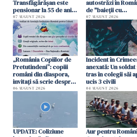
Transfăgărășan este
autostrăzi în Româ
pensionar la 55 de ani.
de "baieții cu
Poliția l-a identificat
platforme": "Mi-au
07 AUGUST 2026
07 AUGUST 2026
cerut 1200 lei să m
tracteze"
„România Copiilor de
Incident în Crimee
Pretutindeni”: copiii
anexată: Un soldat 
români din diaspora,
tras în colegii săi a
invitați să scrie despre
ucis 3 civili
România într-un volum
06 AUGUST 2026
04 AUGUST 2026
special
UPDATE: Coliziune
Aur pentru Români