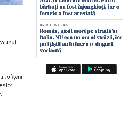
Atac în centrul Londrei. Patru
bărbați au fost înjunghiați, iar o
femeie a fost arestată
06 AUGUST 2026
Român, găsit mort pe stradă în
Italia. NU era un om al străzii, iar
ra unui
polițiștii au în lucru o singură
variantă
, ofițerii
cestor
.