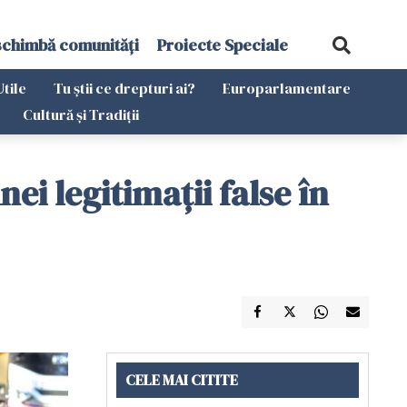
schimbă comunități
Proiecte Speciale
Utile
Tu știi ce drepturi ai?
Europarlamentare
Cultură și Tradiții
ei legitimații false în
CELE MAI CITITE