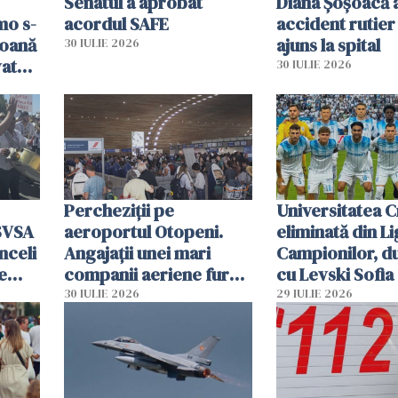
Senatul a aprobat
Diana Șoșoacă a
mo s-
acordul SAFE
accident rutier 
soană
ajuns la spital
30 IULIE 2026
vat
30 IULIE 2026
Percheziții pe
Universitatea C
SVSA
aeroportul Otopeni.
eliminată din Li
nceli
Angajații unei mari
Campionilor, d
e
companii aeriene furau
cu Levski Sofia
parfumuri, ceasuri și
30 IULIE 2026
29 IULIE 2026
mâncarea destinată
vânzării