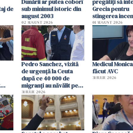
Dunării ar putea coborî
pregătiţi să int
aj de
sub minimul istoric din
Grecia pentru
august 2003
stingerea incen
02 AUGUST 2026
01 AUGUST 2026
Pedro Sanchez, vizită
Medicul Monica
de urgență la Ceuta
făcut AVC
după ce 40 000 de
31 IULIE 2026
t
migranți au năvălit pe
și o
teritoriul spaniol: „Vom
31 IULIE 2026
ni
mobiliza toate
resursele"