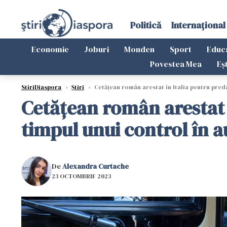
Politică
Internațional
Economie
Joburi
Monden
Sport
Educ
Povestea Mea
Eș
StiriDiaspora
›
Știri
›
Cetățean român arestat în Italia pentru preda
Cetățean român arestat î
timpul unui control în 
De
Alexandra Curtache
23 OCTOMBRIE 2023