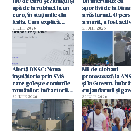
100 de euro șezlongul și
Un microbuz cu
apă de la robinet la un
sportivi de la Dina
euro, în stațiunile din
a răsturnat. O per
Italia. Cum explică
a murit, a fost acti
autoritățile
planul roșu de
31 IULIE 2026
31 IULIE 2026
intervenție
Alertă DNSC: Noua
Mii de ciobani
înșelătorie prin SMS
protestează la AN
care golește conturile
și la Guvern. Îmbrâ
românilor. Infractorii
cu jandarmii și gaz
folosesc numele
lacrimogene
30 IULIE 2026
30 IULIE 2026
Ghișeul.ro și al Poliției
Române