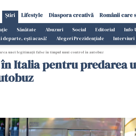
Știri
Lifestyle
Diaspora creativă
Românii care 
ație
Sănătate
Abuzuri
Social
Editorial
Info-
ti departe, ești acasă!
Alegeri Prezidențiale
Interviuri
rea unei legitimații false în timpul unui control în autobuz
n Italia pentru predarea un
autobuz