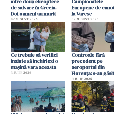
între două elicoptere
Campionatele
de salvare în Grecia.
Europene de canot
Doi oameni au murit
la Varese
02 AUGUST 2026
02 AUGUST 2026
Ce trebuie să verifici
Controale fără
înainte să închiriezi o
precedent pe
mașină vara aceasta
aeroportul din
Florența: s-au găsi
31 IULIE 2026
capete de aligator 
31 IULIE 2026
sumă imensă de ba