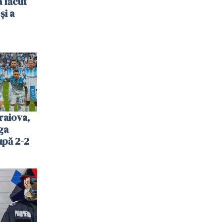
 făcut
și a
raiova,
ga
upă 2-2