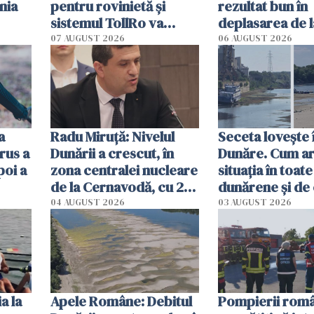
nia
pentru rovinietă şi
rezultat bun în
sistemul TollRo va
deplasarea de 
începe la 1 octombrie
07 AUGUST 2026
06 AUGUST 2026
ă
a
Radu Miruţă: Nivelul
Seceta lovește 
rus a
Dunării a crescut, în
Dunăre. Cum ar
poi a
zona centralei nucleare
situația în toate
de la Cernavodă, cu 2
dunărene și de
cm faţă de ziua trecută
România resim
04 AUGUST 2026
03 AUGUST 2026
efectele, deși a
în iulie
a la
Apele Române: Debitul
Pompierii româ