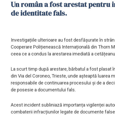
Un român a fost arestat pentru 
de identitate fals.
Investigațiile ulterioare au fost desfășurate în strâ
Cooperare Polițienească Internațională din Thorn Mag
ceea ce a condus la arestarea imediată a cetățeanul
La scurt timp după arestare, bărbatul a fost plasat în
din Via del Coroneo, Trieste, unde așteaptă luarea măsu
responsabile de continuarea procesului și de a deci
de posesie a documentului fals.
Acest incident subliniază importanța vigilenței autorit
combaterii infracțiunilor legate de documente false.