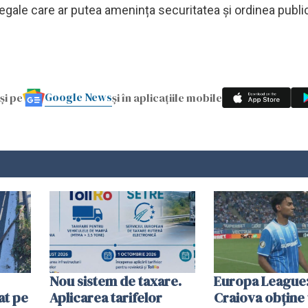
ilegale care ar putea amenința securitatea și ordinea publi
Google News
și pe
și în aplicațiile mobile
Nou sistem de taxare.
Europa League:
at pe
Aplicarea tarifelor
Craiova obține