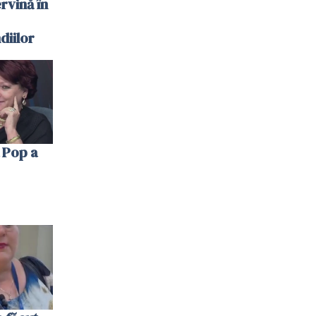
ervină în
diilor
 Pop a