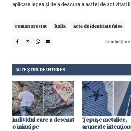
aplicare legea și de a descuraja astfel de activități 
roman arestat
Italia
acte de identitate false
Urmăriți-ne 
ALTE ȘTIRI DE INTERES
Individul care a desenat
Țepușe metalice,
o inimă pe
aruncate intențion