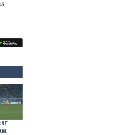
că.
 U'
 un