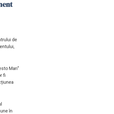
ment
trului de
entului,
nesto Mari"
r fi
cțiunea
ul
pune în