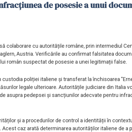
infracțiunea de posesie a unui docu
nsă colaborare cu autoritățile române, prin intermediul Cen
lern, Austria. Verificările au confirmat falsitatea docum
ui român suspectat de posesie a unei legitimații false.
 custodia poliției italiene și transferat la închisoarea "Er
rilor legale ulterioare. Autoritățile judiciare din Italia vo
de asupra pedepsei și sancțiunilor adecvate pentru infra
ăților și a procedurilor de control a identității în context
 Acest caz arată determinarea autorităților italiene de a 