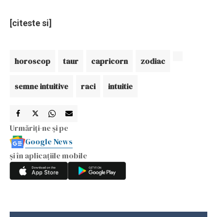
[citeste si]
horoscop
taur
capricorn
zodiac
semne intuitive
raci
intuitie
Urmăriți-ne și pe
Google News
și în aplicațiile mobile