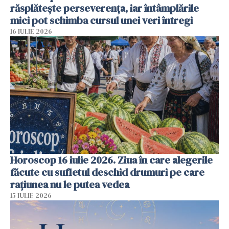
răsplătește perseverența, iar întâmplările
mici pot schimba cursul unei veri întregi
16 IULIE 2026
Horoscop 16 iulie 2026. Ziua în care alegerile
făcute cu sufletul deschid drumuri pe care
rațiunea nu le putea vedea
15 IULIE 2026