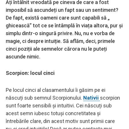
Ați întâlnit vreodată pe cineva de care a fost
imposibil să ascundeți un fapt sau un sentiment?
De fapt, există oameni care sunt capabili să „
ghicească” tot ce se întâmplă în viața altora, pur și
simplu dintr-o singură privire. Nu, nu e vorba de
magie, ci despre intuiție. Să aflăm, deci, primele
cinci poziții ale semnelor cărora nu le puteți
ascunde nimic.
Scorpion: locul cinci
Pe locul cinci al clasamentului îi găsim pe ei
născuți sub semnul Scorpionului.
Nativii
scorpion
sunt foarte sensibili și intuitivi. Cei născuți sub
acest semn iubesc totuși concretitatea și
întrebările clare, din acest motiv sunt primii care
nu-și cred intuițiile! Dacă ar putea contacta mai