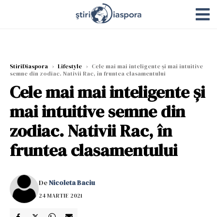
StiriDiaspora
›
Lifestyle
›
Cele mai mai inteligente și mai intuitive
semne din zodiac. Nativii Rac, în fruntea clasamentului
Cele mai mai inteligente și
mai intuitive semne din
zodiac. Nativii Rac, în
fruntea clasamentului
De
Nicoleta Baciu
24 MARTIE 2021