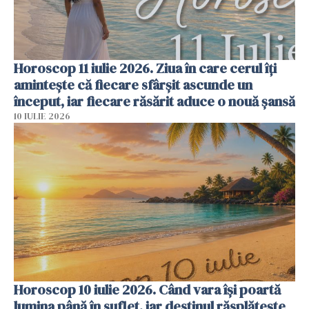
Horoscop 11 iulie 2026. Ziua în care cerul îți
amintește că fiecare sfârșit ascunde un
început, iar fiecare răsărit aduce o nouă șansă
10 IULIE 2026
Horoscop 10 iulie 2026. Când vara își poartă
lumina până în suflet, iar destinul răsplătește