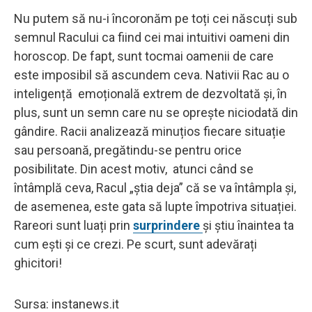
Nu putem să nu-i încoronăm pe toți cei născuți sub
semnul Racului ca fiind cei mai intuitivi oameni din
horoscop. De fapt, sunt tocmai oamenii de care
este imposibil să ascundem ceva. Nativii Rac au o
inteligență emoțională extrem de dezvoltată și, în
plus, sunt un semn care nu se oprește niciodată din
gândire. Racii analizează minuțios fiecare situație
sau persoană, pregătindu-se pentru orice
posibilitate. Din acest motiv, atunci când se
întâmplă ceva, Racul „știa deja” că se va întâmpla și,
de asemenea, este gata să lupte împotriva situației.
Rareori sunt luați prin
surprindere
și știu înaintea ta
cum ești și ce crezi. Pe scurt, sunt adevărați
ghicitori!
Sursa: instanews.it