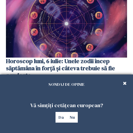
Horoscop luni, 6 iulie: Unele zodii încep
săptămâna în forță și câteva trebuie să fie
prudente
05 IULIE 2026
SONDAJ DE OPINIE
Vă simțiți cetățean european?
Da
Nu