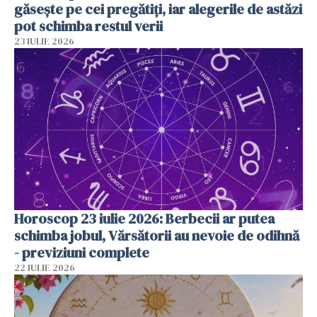
găsește pe cei pregătiți, iar alegerile de astăzi
pot schimba restul verii
23 IULIE 2026
Horoscop 23 iulie 2026: Berbecii ar putea
schimba jobul, Vărsătorii au nevoie de odihnă
- previziuni complete
22 IULIE 2026