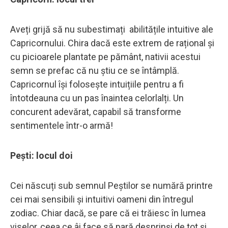
Aveți grijă să nu subestimați abilitățile intuitive ale
Capricornului. Chira dacă este extrem de rațional și
cu picioarele plantate pe pământ, nativii acestui
semn se prefac că nu știu ce se întâmplă.
Capricornul își folosește intuițiile pentru a fi
întotdeauna cu un pas înaintea celorlalți. Un
concurent adevărat, capabil să transforme
sentimentele într-o armă!
Pești: locul doi
Cei născuți sub semnul Peștilor se numără printre
cei mai sensibili și intuitivi oameni din întregul
zodiac. Chiar dacă, se pare că ei trăiesc în lumea
viselor, ceea ce âi face să pară desprinși de tot și