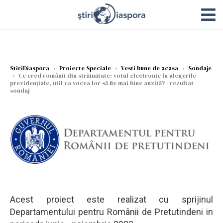
StiriDiaspora
›
Proiecte Speciale
›
Vesti bune de acasa
›
Sondaje
›
Ce cred românii din străinătate: votul electronic la alegerile
prezidențiale, util ca vocea lor să fie mai bine auzită? - rezultat
sondaj
Acest proiect este realizat cu sprijinul
Departamentului pentru Românii de Pretutindeni in