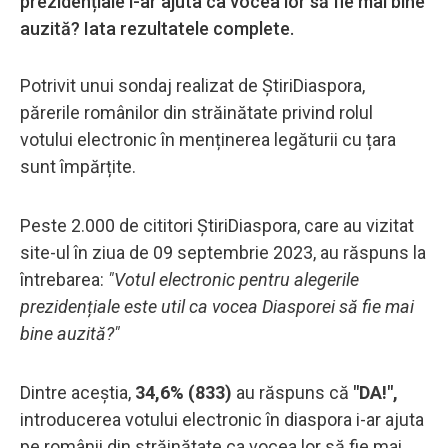
prezidențiale i-ar ajuta ca vocea lor să fie mai bine
auzită? Iata rezultatele complete.
Potrivit unui sondaj realizat de ȘtiriDiaspora,
părerile românilor din străinătate privind rolul
votului electronic în menținerea legăturii cu țara
sunt împărțite.
Peste 2.000 de cititori ȘtiriDiaspora, care au vizitat
site-ul în ziua de 09 septembrie 2023, au răspuns la
întrebarea:
"Votul electronic pentru alegerile
prezidențiale este util ca vocea Diasporei să fie mai
bine auzită?"
Dintre aceștia,
34,6% (833)
au răspuns că
"DA!",
introducerea votului electronic în diaspora i-ar ajuta
pe românii din străinătate ca vocea lor să fie mai