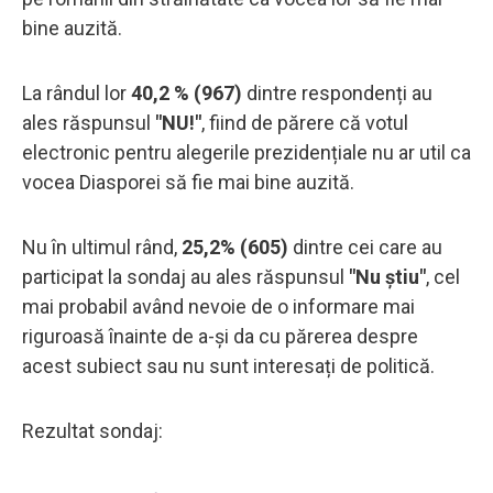
bine auzită.
La rândul lor
40,2 % (967)
dintre respondenți au
ales răspunsul
"NU!"
, fiind de părere că votul
electronic pentru alegerile prezidențiale nu ar util ca
vocea Diasporei să fie mai bine auzită.
Nu în ultimul rând,
25,2% (605)
dintre cei care au
participat la sondaj au ales răspunsul
"Nu știu"
, cel
mai probabil având nevoie de o informare mai
riguroasă înainte de a-și da cu părerea despre
acest subiect sau nu sunt interesați de politică.
Rezultat sondaj: