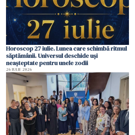
Horoscop 27 iulie. Lunea care schimbă ritmul
săptămânii. Universul deschide uși
neașteptate pentru unele zodii
26 IULIE 2026