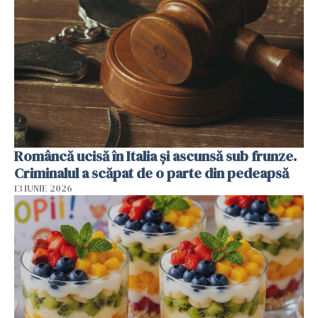
Româncă ucisă în Italia și ascunsă sub frunze.
Criminalul a scăpat de o parte din pedeapsă
13 IUNIE 2026