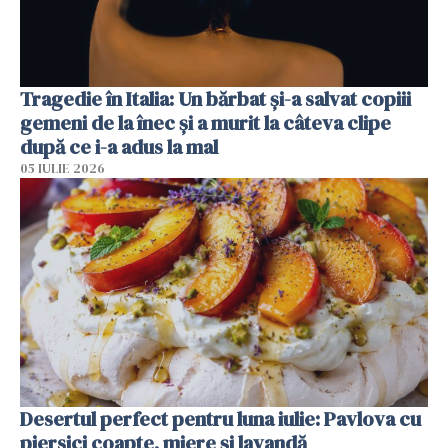
Tragedie în Italia: Un bărbat și-a salvat copiii
gemeni de la înec și a murit la câteva clipe
după ce i-a adus la mal
05 IULIE 2026
Desertul perfect pentru luna iulie: Pavlova cu
piersici coapte, miere și lavandă