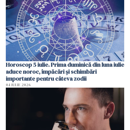
Horoscop 5 iulie. Prima duminică din luna iulie
aduce noroc, împăcări și schimbări
importante pentru câteva zodii
04 IULIE 2026