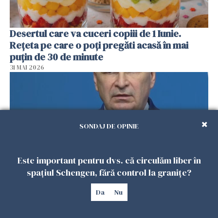
Desertul care va cuceri copiii de 1 Iunie.
Rețeta pe care o poți pregăti acasă în mai
puțin de 30 de minute
31 MAI 2026
SONDAJ DE OPINIE
Este important pentru dvs. că circulăm liber în
spațiul Schengen, fără control la granițe?
Ilie Bolojan, mesaj pentru românii din
Da
Nu
diaspora: „România trebuie să rămână
aproape de cetățenii săi oriunde s-ar afla”