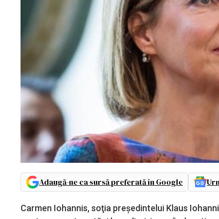
Adaugă-ne ca sursă preferată în Google
Urm
Carmen Iohannis, soţia preşedintelui Klaus Iohannis