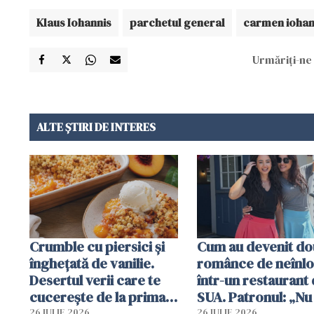
Klaus Iohannis
parchetul general
carmen iohan
Urmăriți-ne 
ALTE ȘTIRI DE INTERES
Crumble cu piersici și
Cum au devenit do
înghețată de vanilie.
românce de neînlo
Desertul verii care te
într-un restaurant 
cucerește de la prima
SUA. Patronul: „Nu 
lingură
ce o să mă fac fără
26 IULIE 2026
26 IULIE 2026