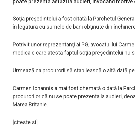
poate prezenta astăzi la audieri, invocând motive
Soţia preşedintelui a fost citată la Parchetul Gener
în legătură cu sumele de bani obţinute din închirie
Potrivit unor reprezentanţi ai PG, avocatul lui Car
medicale care atestă faptul soţia preşedintelui nu s
Urmează ca procurorii să stabilească o altă dată pe
Carmen Iohannis a mai fost chemată o dată la Parche
procurorilor că nu se poate prezenta la audieri, deoa
Marea Britanie.
[citeste si]