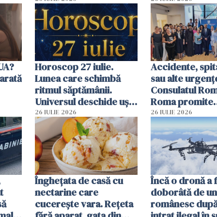
SUA?
Horoscop 27 iulie.
Accidente, spit
arată
Lunea care schimbă
sau alte urgenț
ritmul săptămânii.
Consulatul Româ
Universul deschide uși
Roma promite
neașteptate pentru
intervenții în d
26 IULIE 2026
26 IULIE 2026
unele zodii
de ore
,
Înghețata de casă cu
Încă o dronă a 
t
nectarine care
doborâtă de un
să
cucerește vara. Rețeta
românesc după
mall.
fără aparat, gata din
intrat ilegal în 