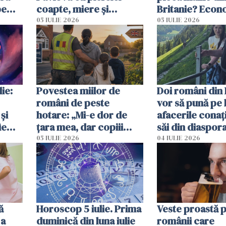
pe
coapte, miere și
Britanie? Econ
 mal
lavandă
resimți imediat
05 IULIE 2026
05 IULIE 2026
ie:
Povestea miilor de
Doi români din 
români de peste
vor să pună pe 
și
hotare: „Mi-e dor de
afacerile conaț
ie
țara mea, dar copiii
săi din diaspora
spun că Anglia e casa
ajută mai exact
05 IULIE 2026
04 IULIE 2026
noastră”
ă
Horoscop 5 iulie. Prima
Veste proastă 
 a
duminică din luna iulie
românii care