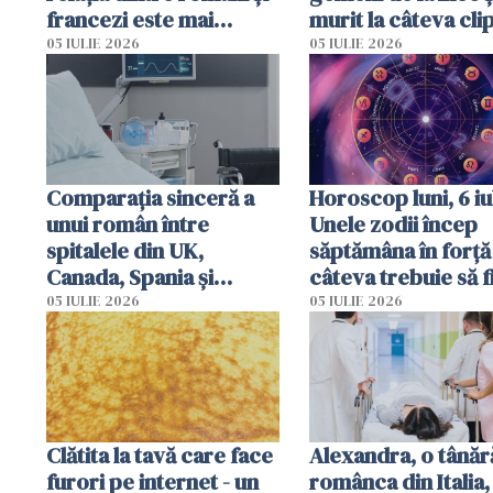
francezi este mai
murit la câteva cli
complicată decât pare
după ce i-a adus la
05 IULIE 2026
05 IULIE 2026
Comparația sinceră a
Horoscop luni, 6 iul
unui român între
Unele zodii încep
spitalele din UK,
săptămâna în forță 
Canada, Spania și
câteva trebuie să f
România
prudente
05 IULIE 2026
05 IULIE 2026
Clătita la tavă care face
Alexandra, o tânăr
furori pe internet - un
românca din Italia,