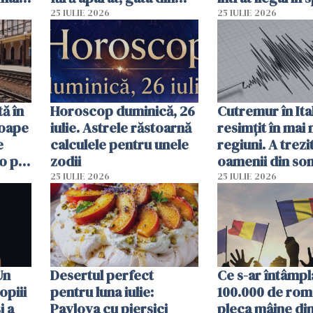
ma
câteva ingrediente
aerian al Român
25 IULIE 2026
25 IULIE 2026
ă în
Horoscop duminică, 26
Cutremur în Ital
roape
iulie. Astrele răstoarnă
resimțit în mai
e
calculele pentru unele
regiuni. A trezi
o pot
zodii
oamenii din so
ore
un alt seism pr
25 IULIE 2026
25 IULIE 2026
o zi înainte
Un
Desertul perfect
Ce s-ar întâmpl
opiii
pentru luna iulie:
100.000 de rom
i a
Pavlova cu piersici
pleca mâine di