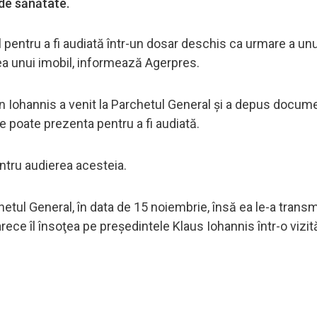
 de sănătate.
al pentru a fi audiată într-un dosar deschis ca urmare a un
rea unui imobil, informează Agerpres.
men Iohannis a venit la Parchetul General şi a depus docum
e poate prezenta pentru a fi audiată.
ntru audierea acesteia.
tul General, în data de 15 noiembrie, însă ea le-a transm
rece îl însoţea pe preşedintele Klaus Iohannis într-o vizit