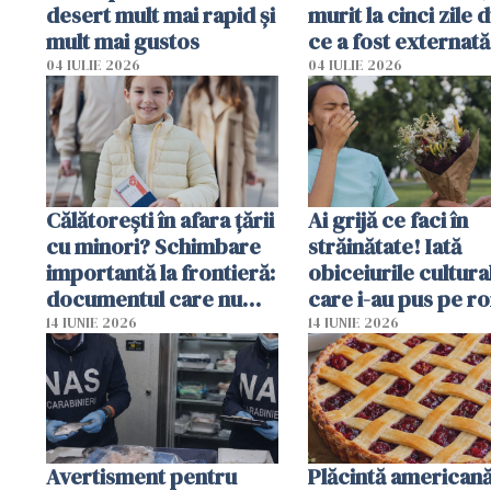
desert mult mai rapid și
murit la cinci zile 
mult mai gustos
ce a fost externată
Anchetă pentru o
04 IULIE 2026
04 IULIE 2026
din culpă
Călătorești în afara țării
Ai grijă ce faci în
cu minori? Schimbare
străinătate! Iată
importantă la frontieră:
obiceiurile cultura
documentul care nu
care i-au pus pe r
mai trebuie prezentat
în situații neaștept
14 IUNIE 2026
14 IUNIE 2026
fizic
Avertisment pentru
Plăcintă american