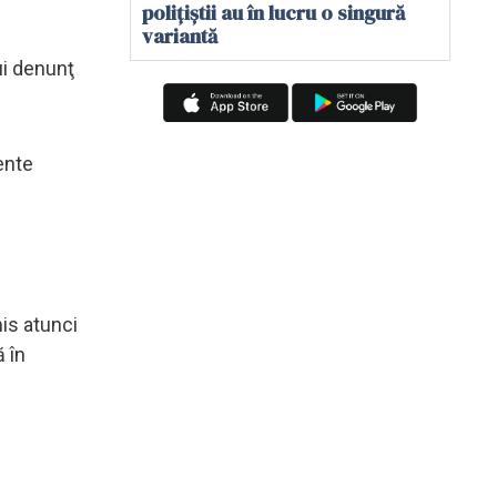
polițiștii au în lucru o singură
variantă
ui denunţ
ente
is atunci
ă în