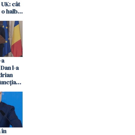
 UK: cât
 o halbă
-a
 Dan l-a
drian
uncția
 în