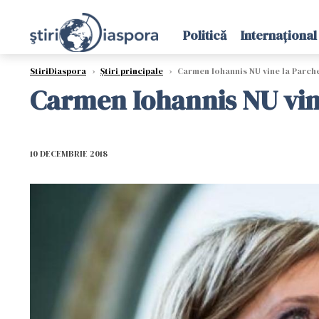
Politică
Internațional
StiriDiaspora
›
Știri principale
›
Carmen Iohannis NU vine la Parch
Carmen Iohannis NU vin
10 DECEMBRIE 2018