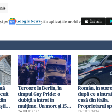
nis
Google News
și pe
și în aplicațiile mobile
uă
Teroare la Berlin, în
Român, în stare
cuit
timpul Gay Pride: o
după ce a intrat
din
dubiță a intrat în
casă din Italia.
știu
mulțime. Un mort și 15
Proprietarul s
 voi”
răniți
s-a apărat cu un
26 IULIE 2026
26 IULIE 2026