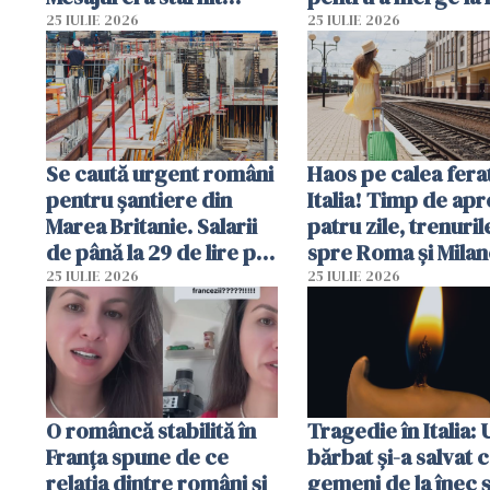
dezbateri aprinse
Vecinii au dat alar
25 IULIE 2026
25 IULIE 2026
Se caută urgent români
Haos pe calea ferat
pentru șantiere din
Italia! Timp de ap
Marea Britanie. Salarii
patru zile, trenuril
de până la 29 de lire pe
spre Roma și Milan
oră
întârzia până la 3 
25 IULIE 2026
25 IULIE 2026
O româncă stabilită în
Tragedie în Italia: 
Franța spune de ce
bărbat și-a salvat c
relația dintre români și
gemeni de la înec ș