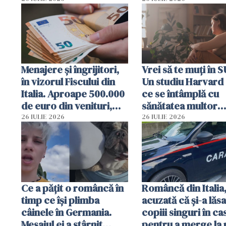
Menajere și îngrijitori,
Vrei să te muți în 
în vizorul Fiscului din
Un studiu Harvard 
Italia. Aproape 500.000
ce se întâmplă cu
de euro din venituri,
sănătatea multor
ascunși de autorități
imigranți
26 IULIE 2026
26 IULIE 2026
Ce a pățit o româncă în
Româncă din Italia
timp ce își plimba
acuzată că și-a lăsa
câinele în Germania.
copiii singuri în ca
Mesajul ei a stârnit
pentru a merge la 