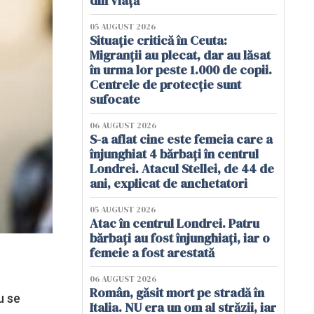
din viață
05 AUGUST 2026
Situație critică în Ceuta:
Migranții au plecat, dar au lăsat
în urma lor peste 1.000 de copii.
Centrele de protecție sunt
sufocate
06 AUGUST 2026
S-a aflat cine este femeia care a
înjunghiat 4 bărbați în centrul
Londrei. Atacul Stellei, de 44 de
ani, explicat de anchetatori
05 AUGUST 2026
Atac în centrul Londrei. Patru
bărbați au fost înjunghiați, iar o
femeie a fost arestată
06 AUGUST 2026
Român, găsit mort pe stradă în
u se
Italia. NU era un om al străzii, iar