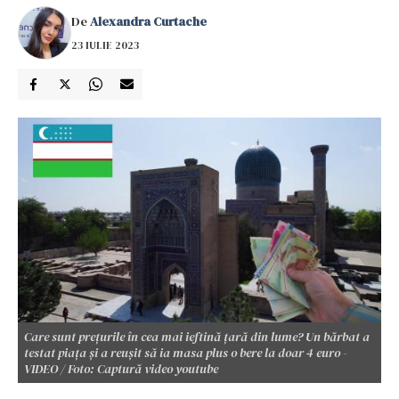
De
Alexandra Curtache
23 IULIE 2023
Care sunt prețurile în cea mai ieftină țară din lume? Un bărbat a
testat piața și a reușit să ia masa plus o bere la doar 4 euro -
VIDEO / Foto: Captură video youtube