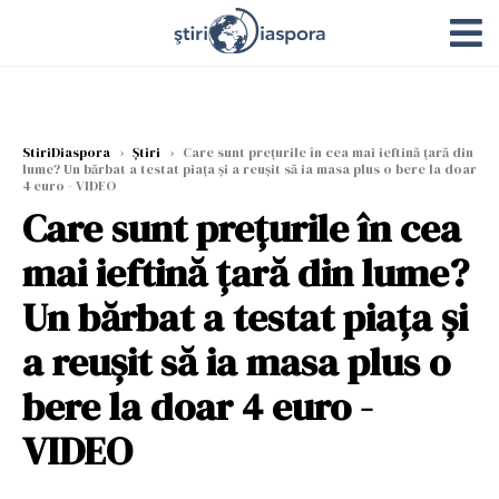
StiriDiaspora
›
Știri
›
Care sunt prețurile în cea mai ieftină țară din
lume? Un bărbat a testat piața și a reușit să ia masa plus o bere la doar
4 euro - VIDEO
Care sunt prețurile în cea
mai ieftină țară din lume?
Un bărbat a testat piața și
a reușit să ia masa plus o
bere la doar 4 euro -
VIDEO