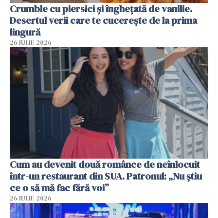
Crumble cu piersici și înghețată de vanilie.
Desertul verii care te cucerește de la prima
lingură
26 IULIE 2026
Cum au devenit două românce de neînlocuit
într-un restaurant din SUA. Patronul: „Nu știu
ce o să mă fac fără voi”
26 IULIE 2026