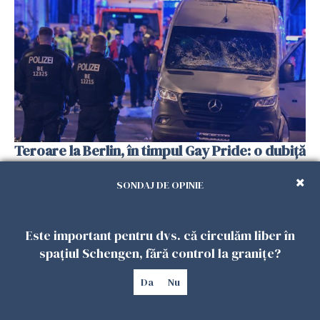
Teroare la Berlin, în timpul Gay Pride: o dubiță
a intrat în mulțime. Un mort și 15 răniți
26 IULIE 2026
SONDAJ DE OPINIE
Este important pentru dvs. că circulăm liber în
spațiul Schengen, fără control la granițe?
Da
Nu