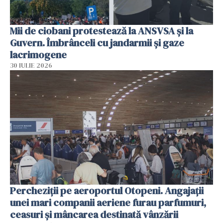
Mii de ciobani protestează la ANSVSA și la
Guvern. Îmbrânceli cu jandarmii și gaze
lacrimogene
30 IULIE 2026
Percheziții pe aeroportul Otopeni. Angajații
unei mari companii aeriene furau parfumuri,
ceasuri și mâncarea destinată vânzării