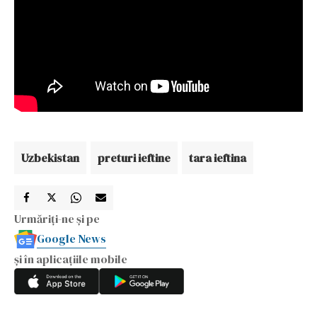
Uzbekistan
preturi ieftine
tara ieftina
Urmăriți-ne și pe
Google News
și în aplicațiile mobile