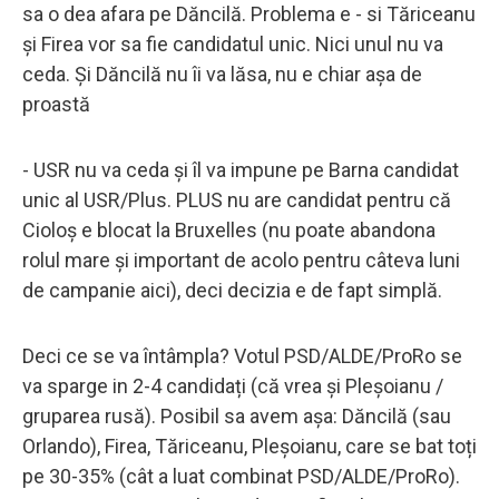
sa o dea afara pe Dăncilă. Problema e - si Tăriceanu
și Firea vor sa fie candidatul unic. Nici unul nu va
ceda. Și Dăncilă nu îi va lăsa, nu e chiar așa de
proastă
- USR nu va ceda și îl va impune pe Barna candidat
unic al USR/Plus. PLUS nu are candidat pentru că
Cioloș e blocat la Bruxelles (nu poate abandona
rolul mare și important de acolo pentru câteva luni
de campanie aici), deci decizia e de fapt simplă.
Deci ce se va întâmpla? Votul PSD/ALDE/ProRo se
va sparge in 2-4 candidați (că vrea și Pleșoianu /
gruparea rusă). Posibil sa avem așa: Dăncilă (sau
Orlando), Firea, Tăriceanu, Pleșoianu, care se bat toți
pe 30-35% (cât a luat combinat PSD/ALDE/ProRo).