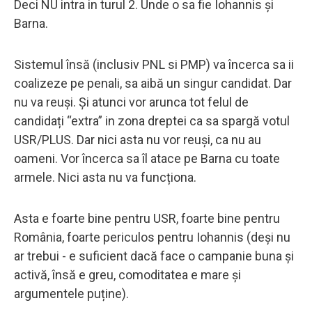
Deci NU intra in turul 2. Unde o sa fie Iohannis și
Barna.
Sistemul însă (inclusiv PNL si PMP) va încerca sa ii
coalizeze pe penali, sa aibă un singur candidat. Dar
nu va reuși. Și atunci vor arunca tot felul de
candidați “extra” in zona dreptei ca sa spargă votul
USR/PLUS. Dar nici asta nu vor reuși, ca nu au
oameni. Vor încerca sa îl atace pe Barna cu toate
armele. Nici asta nu va funcționa.
Asta e foarte bine pentru USR, foarte bine pentru
România, foarte periculos pentru Iohannis (deși nu
ar trebui - e suficient dacă face o campanie buna și
activă, însă e greu, comoditatea e mare și
argumentele puține).