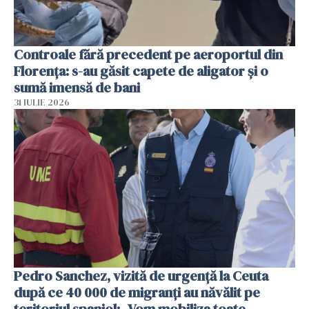
Controale fără precedent pe aeroportul din
Florența: s-au găsit capete de aligator și o
sumă imensă de bani
31 IULIE 2026
Pedro Sanchez, vizită de urgență la Ceuta
după ce 40 000 de migranți au năvălit pe
teritoriul spaniol: „Vom mobiliza toate