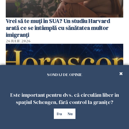
Vrei să te muți în SUA? Un studiu Harvard
arată ce se întâmplă cu sănătatea multor
imigranți
26 IULIE 2026
SONDAJ DE OPINIE
Este important pentru dvs. că circulăm liber în
spațiul Schengen, fără control la granițe?
Horoscop 27 iulie. Lunea care schimbă ritmul
Da
Nu
săptămânii. Universul deschide uși
neașteptate pentru unele zodii