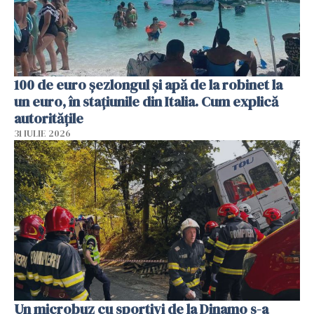
100 de euro șezlongul și apă de la robinet la
un euro, în stațiunile din Italia. Cum explică
autoritățile
31 IULIE 2026
Un microbuz cu sportivi de la Dinamo s-a