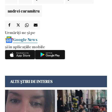
andrei caramitru
Urmăriți-ne și pe
Google News
și în aplicațiile mobile
ALTE ȘTIRI DE INTERES