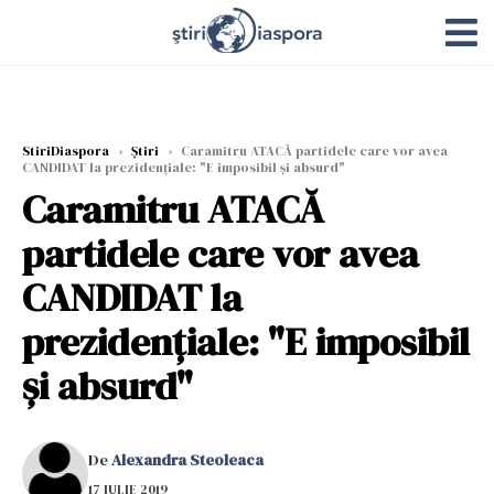
StiriDiaspora
›
Știri
›
Caramitru ATACĂ partidele care vor avea
CANDIDAT la prezidențiale: "E imposibil și absurd"
Caramitru ATACĂ
partidele care vor avea
CANDIDAT la
prezidențiale: "E imposibil
și absurd"
De
Alexandra Steoleaca
17 IULIE 2019