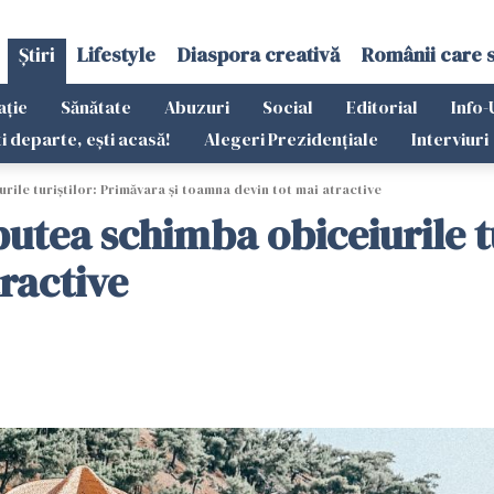
Știri
Lifestyle
Diaspora creativă
Românii care 
ație
Sănătate
Abuzuri
Social
Editorial
Info-
ti departe, ești acasă!
Alegeri Prezidențiale
Interviuri
ile turiştilor: Primăvara și toamna devin tot mai atractive
utea schimba obiceiurile tu
ractive