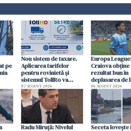
Nou sistem de taxare.
Europa League:
at pe
Aplicarea tarifelor
Craiova obține
nia
pentru rovinietă şi
rezultat bun în
sistemul TollRo va
deplasarea de 
începe la 1 octombrie
07 AUGUST 2026
06 AUGUST 2026
ă
a
Radu Miruţă: Nivelul
Seceta lovește 