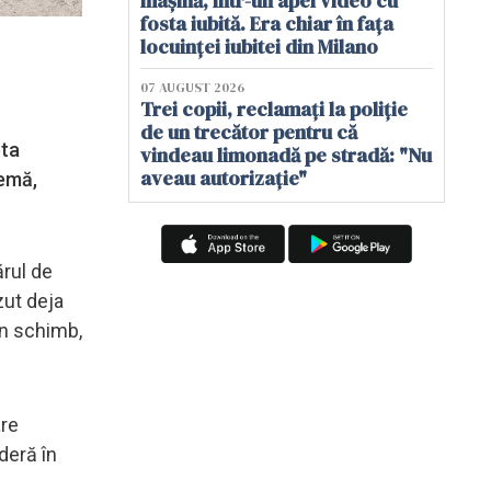
mașină, într-un apel video cu
fosta iubită. Era chiar în fața
locuinței iubitei din Milano
07 AUGUST 2026
Trei copii, reclamați la poliție
de un trecător pentru că
pta
vindeau limonadă pe stradă: "Nu
aveau autorizație"
remă,
ărul de
zut deja
În schimb,
are
deră în