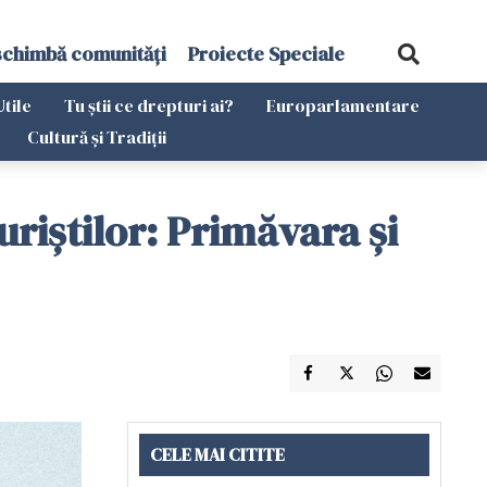
schimbă comunități
Proiecte Speciale
Utile
Tu știi ce drepturi ai?
Europarlamentare
Cultură și Tradiții
riştilor: Primăvara și
CELE MAI CITITE