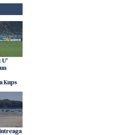
 U'
 un
la Kups
întreaga