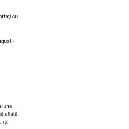
rtaţi cu
ugust -
n luna
nă aflată
anţa