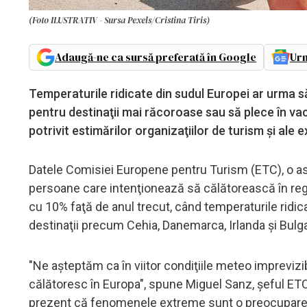
(Foto ILUSTRATIV - Sursa Pexels/Cristina Tiris)
Adaugă-ne ca sursă preferată în Google
Urm
Temperaturile ridicate din sudul Europei ar urma să
pentru destinaţii mai răcoroase sau să plece în v
potrivit estimărilor organizaţiilor de turism şi ale e
Datele Comisiei Europene pentru Turism (ETC), o aso
persoane care intenţionează să călătorească în reg
cu 10% faţă de anul trecut, când temperaturile ridi
destinaţii precum Cehia, Danemarca, Irlanda şi Bulgari
"Ne aşteptăm ca în viitor condiţiile meteo imprevizi
călătoresc în Europa", spune Miguel Sanz, şeful ETC.
prezent că fenomenele extreme sunt o preocupare ma