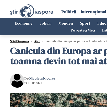
Politică
Internațional
Economie
Joburi
Monden
Sport
Educ
Povestea Mea
Eș
StiriDiaspora
›
Știri
›
Canicula din Europa ar putea schimba obiceiur
Canicula din Europa ar p
toamna devin tot mai at
De
Nicoleta Nicolau
19 IULIE 2023