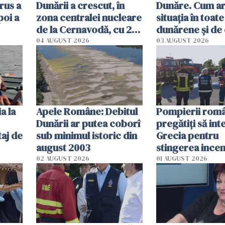
rus a
Dunării a crescut, în
Dunăre. Cum ar
poi a
zona centralei nucleare
situația în toate
de la Cernavodă, cu 2
dunărene și de
cm faţă de ziua trecută
România resim
04 AUGUST 2026
03 AUGUST 2026
efectele, deși a
în iulie
a la
Apele Române: Debitul
Pompierii româ
Dunării ar putea coborî
pregătiţi să int
aj de
sub minimul istoric din
Grecia pentru
august 2003
stingerea incen
02 AUGUST 2026
01 AUGUST 2026