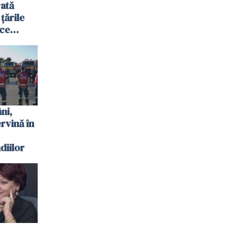
ată
 țările
 ce
te
 plouat
ni,
ervină în
diilor