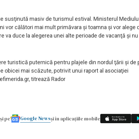
e susţinută masiv de turismul estival. Ministerul Mediului 
ăini vor călători mai mult primăvara şi toamna şi vor alege d
 va duce la alegerea unei alte perioade de vacanţă şi nu 
e turistică puternică pentru plajele din nordul ţării şi de
 obicei mai scăzute, potrivit unui raport al asociaţiei
Iefimerida.gr, titrează Rador
Google News
și pe
și în aplicațiile mobile