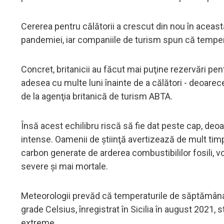
Cererea pentru călătorii a crescut din nou în această 
pandemiei, iar companiile de turism spun că temperat
Concret, britanicii au făcut mai puţine rezervări pe
adesea cu multe luni înainte de a călători - deoarece
de la agenţia britanică de turism ABTA.
Însă acest echilibru riscă să fie dat peste cap, deo
intense. Oamenii de ştiinţă avertizează de mult tim
carbon generate de arderea combustibililor fosili,
severe şi mai mortale.
Meteorologii prevăd că temperaturile de săptămâna 
grade Celsius, înregistrat în Sicilia în august 2021,
extreme.