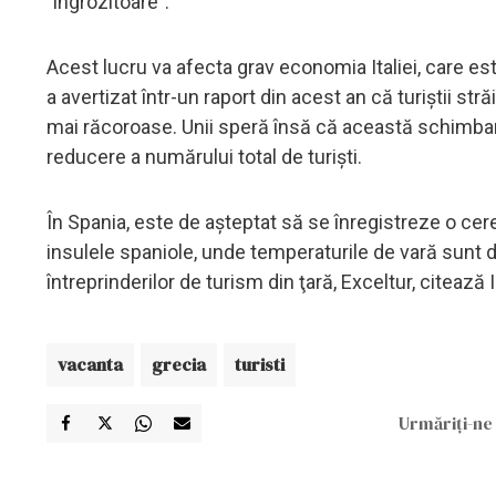
"îngrozitoare".
Acest lucru va afecta grav economia Italiei, care est
a avertizat într-un raport din acest an că turiştii str
mai răcoroase. Unii speră însă că această schimbare
reducere a numărului total de turişti.
În Spania, este de aşteptat să se înregistreze o cerer
insulele spaniole, unde temperaturile de vară sunt de
întreprinderilor de turism din ţară, Exceltur, citează 
vacanta
grecia
turisti
Urmăriți-ne 