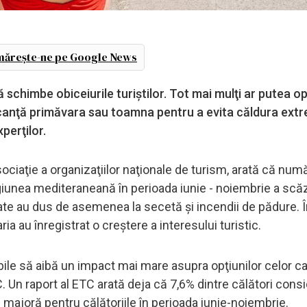
ărește-ne pe Google News
 schimbe obiceiurile turiştilor. Tot mai mulţi ar putea o
acanţă primăvara sau toamna pentru a evita căldura ext
xperţilor.
ciaţie a organizaţiilor naţionale de turism, arată că num
iunea mediteraneană în perioada iunie - noiembrie a scă
cate au dus de asemenea la secetă şi incendii de pădure. 
a au înregistrat o creştere a interesului turistic.
bile să aibă un impact mai mare asupra opţiunilor celor c
 Un raport al ETC arată deja că 7,6% dintre călători consi
joră pentru călătoriile în perioada iunie-noiembrie.