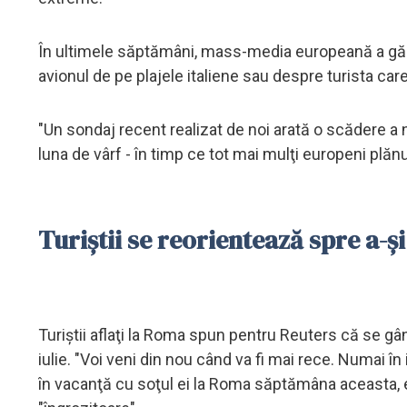
În ultimele săptămâni, mass-media europeană a găzdui
avionul de pe plajele italiene sau despre turista car
"Un sondaj recent realizat de noi arată o scădere a
luna de vârf - în timp ce tot mai mulţi europeni plă
Turiştii se reorientează spre a-şi
Turiştii aflaţi la Roma spun pentru Reuters că se gân
iulie. "Voi veni din nou când va fi mai rece. Numai în
în vacanţă cu soţul ei la Roma săptămâna aceasta, e