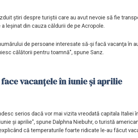
t ştiri despre turiştii care au avut nevoie să fie transpo
e a leşinat din cauza căldurii de pe Acropole.
 numărului de persoane interesate să-şi facă vacanţa în a
nuiesc călătorii pentru toamnă", spune Sanz.
 face vacanţele în iunie şi aprilie
desc serios dacă vor mai vizita vreodată capitala Italiei î
 iunie şi aprilie", spune Dalphna Niebuhr, o turistă america
xplicând că temperaturile foarte ridicate le-au făcut vac