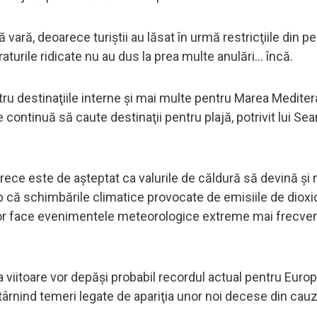
vară, deoarece turiştii au lăsat în urmă restricţiile din p
urile ridicate nu au dus la prea multe anulări... încă.
ntru destinaţiile interne şi mai multe pentru Marea Mediter
 continuă să caute destinaţii pentru plajă, potrivit lui Se
arece este de aşteptat ca valurile de căldură să devină şi 
p că schimbările climatice provocate de emisiile de dioxi
 vor face evenimentele meteorologice extreme mai frecven
viitoare vor depăşi probabil recordul actual pentru Europ
 stârnind temeri legate de apariţia unor noi decese din cauz