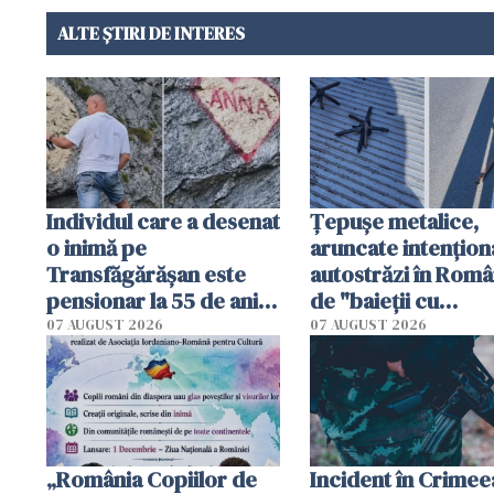
ALTE ȘTIRI DE INTERES
Individul care a desenat
Țepușe metalice,
o inimă pe
aruncate intențion
Transfăgărășan este
autostrăzi în Româ
pensionar la 55 de ani.
de "baieții cu
Poliția l-a identificat
platforme": "Mi-au
07 AUGUST 2026
07 AUGUST 2026
cerut 1200 lei să m
tracteze"
„România Copiilor de
Incident în Crimee