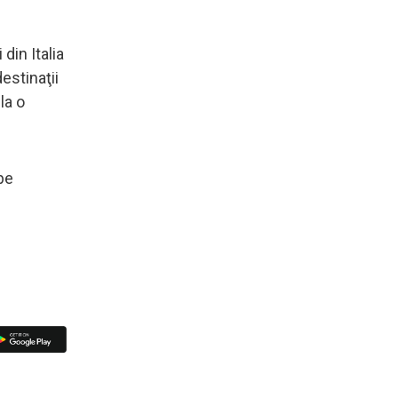
din Italia
estinaţii
la o
 pe