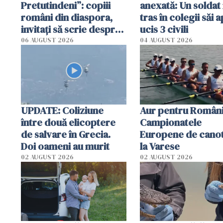
Pretutindeni”: copiii
anexată: Un soldat 
români din diaspora,
tras în colegii săi a
invitați să scrie despre
ucis 3 civili
România într-un volum
06 AUGUST 2026
04 AUGUST 2026
special
UPDATE: Coliziune
Aur pentru Români
între două elicoptere
Campionatele
de salvare în Grecia.
Europene de canot
Doi oameni au murit
la Varese
02 AUGUST 2026
02 AUGUST 2026