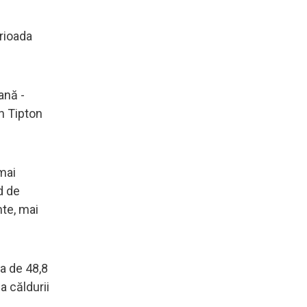
erioada
ană -
an Tipton
mai
d de
te, mai
a de 48,8
a căldurii