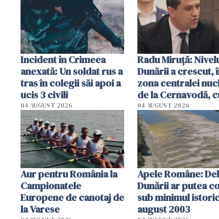
Incident în Crimeea
Radu Miruţă: Nivel
anexată: Un soldat rus a
Dunării a crescut, 
tras în colegii săi apoi a
zona centralei nuc
ucis 3 civili
de la Cernavodă, c
cm faţă de ziua tr
04 AUGUST 2026
04 AUGUST 2026
Aur pentru România la
Apele Române: Deb
Campionatele
Dunării ar putea c
Europene de canotaj de
sub minimul istoric
la Varese
august 2003