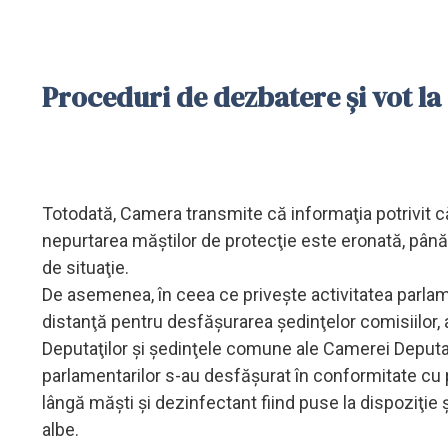
Proceduri de dezbatere şi vot la
Totodată, Camera transmite că informaţia potrivit că
nepurtarea măştilor de protecţie este eronată, până
de situaţie.
De asemenea, în ceea ce priveşte activitatea parlam
distanţă pentru desfăşurarea şedinţelor comisiilor, 
Deputaţilor şi şedinţele comune ale Camerei Deputaţi
parlamentarilor s-au desfăşurat în conformitate cu 
lângă măşti şi dezinfectant fiind puse la dispoziţie 
albe.