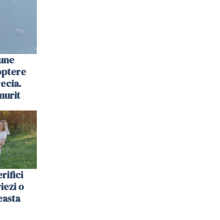
une
optere
ecia.
murit
rifici
riezi o
easta