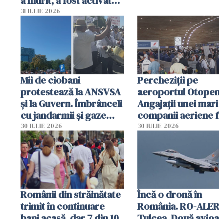
a murit, a fost activat
planul roșu de
31 IULIE 2026
intervenție
Mii de ciobani
Percheziții pe
protestează la ANSVSA
aeroportul Otopen
și la Guvern. Îmbrânceli
Angajații unei mari
cu jandarmii și gaze
companii aeriene 
lacrimogene
parfumuri, ceasuri 
30 IULIE 2026
30 IULIE 2026
mâncarea destinat
vânzării
Românii din străinătate
Încă o dronă în
trimit în continuare
România. RO-ALER
bani acasă, dar 7 din 10
Tulcea. Două avio