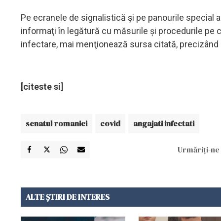
Pe ecranele de signalistică şi pe panourile special 
informaţi în legătură cu măsurile şi procedurile pe 
infectare, mai menţionează sursa citată, precizând
[citeste si]
senatul romaniei
covid
angajati infectati
Urmăriți-ne 
ALTE ȘTIRI DE INTERES