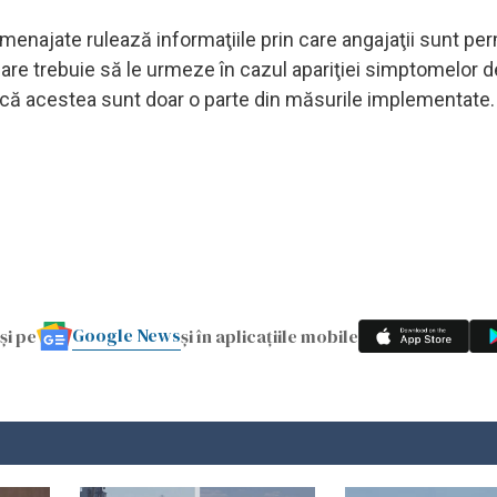
amenajate rulează informaţiile prin care angajaţii sunt p
care trebuie să le urmeze în cazul apariţiei simptomelor d
 că acestea sunt doar o parte din măsurile implementate
Google News
și pe
și în aplicațiile mobile