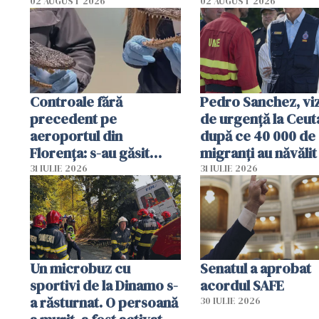
02 AUGUST 2026
02 AUGUST 2026
Controale fără
Pedro Sanchez, viz
precedent pe
de urgență la Ceut
aeroportul din
după ce 40 000 de
Florența: s-au găsit
migranți au năvălit
capete de aligator și o
teritoriul spaniol:
31 IULIE 2026
31 IULIE 2026
sumă imensă de bani
mobiliza toate
resursele"
Un microbuz cu
Senatul a aprobat
sportivi de la Dinamo s-
acordul SAFE
a răsturnat. O persoană
30 IULIE 2026