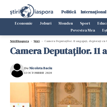
Politică
Internațional
Economie
Joburi
Monden
Sport
Educ
Povestea Mea
Eș
StiriDiaspora
›
Știri
›
Camera Deputaţilor. 11 angajaţi, depistaţi cu
Camera Deputaţilor. 11 a
De
Nicoleta Baciu
13 OCTOMBRIE 2020