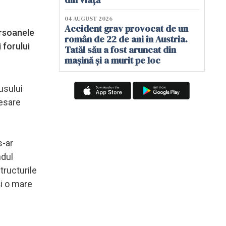
04 AUGUST 2026
Accident grav provocat de un
ersoanele
român de 22 de ani în Austria.
 forului
Tatăl său a fost aruncat din
mașină și a murit pe loc
usului
cesare
s-ar
ndul
tructurile
şi o mare