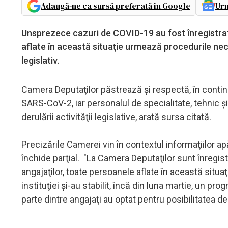
Adaugă-ne ca sursă preferată în Google
Urm
Unsprezece cazuri de COVID-19 au fost înregistrate
aflate în această situaţie urmează procedurile nece
legislativ.
Camera Deputaţilor păstrează şi respectă, în contin
SARS-CoV-2, iar personalul de specialitate, tehnic şi
derulării activităţii legislative, arată sursa citată.
Precizările Camerei vin în contextul informaţiilor a
închide parţial. "La Camera Deputaţilor sunt înregist
angajaţilor, toate persoanele aflate în această situ
instituţiei şi-au stabilit, încă din luna martie, un p
parte dintre angajaţi au optat pentru posibilitatea d