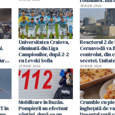
românilor. Infr
folosesc numel
30 IULIE 2026
Ghișeul.ro și al 
Române
Universitatea Craiova,
Reactorul 2 de 
i.
eliminată din Liga
Cernavodă va fi
Campionilor, după 2-2
controlat, din 
furau
cu Levski Sofia
secetei. Unitate
și
deja oprită
29 IULIE 2026
29 IULIE 2026
ă
Mobilizare în Buzău.
Crumble cu pier
T în
Pompierii au efectuat
înghețată de van
ane
căutări, după ce un
Desertul verii c