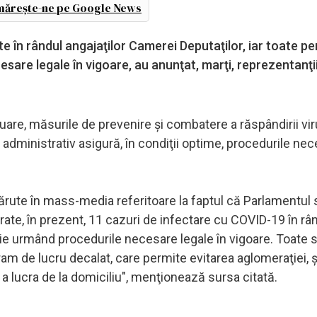
ărește-ne pe Google News
 în rândul angajaţilor Camerei Deputaţilor, iar toate p
sare legale în vigoare, au anunţat, marţi, reprezentanţii
uare, măsurile de prevenire şi combatere a răspândirii vir
 administrativ asigură, în condiţii optime, procedurile ne
părute în mass-media referitoare la faptul că Parlamentul 
rate, în prezent, 11 cazuri de infectare cu COVID-19 în râ
aţie urmând procedurile necesare legale în vigoare. Toate s
rogram de lucru decalat, care permite evitarea aglomeraţiei, 
e a lucra de la domiciliu", menţionează sursa citată.