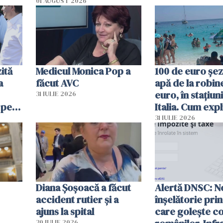
01 AUGUST 2026
ită
Medicul Monica Pop a
100 de euro șez
a
făcut AVC
apă de la robine
euro, în stațiuni
31 IULIE 2026
 pe
Italia. Cum expl
 „Vom
autoritățile
31 IULIE 2026
Diana Șoșoacă a făcut
Alertă DNSC: N
accident rutier și a
înșelătorie pri
ajuns la spital
care golește co
30 IULIE 2026