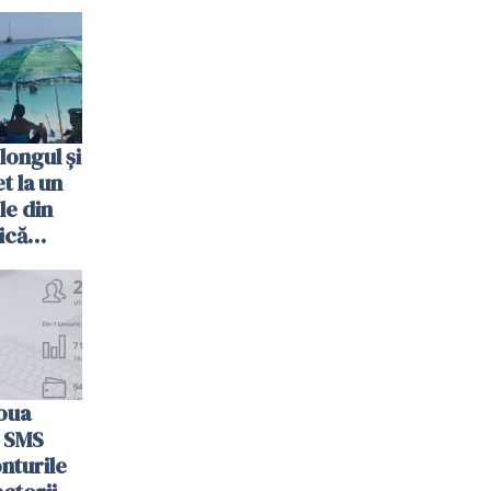
longul și
t la un
le din
ică
oua
n SMS
nturile