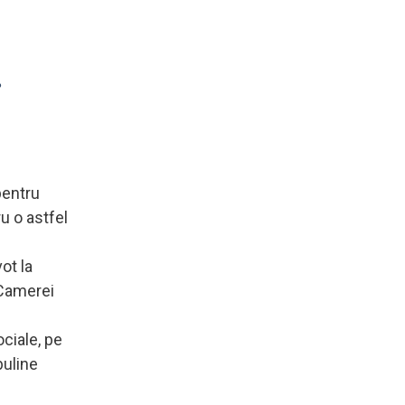
r
pentru
u o astfel
ot la
 Camerei
ciale, pe
buline