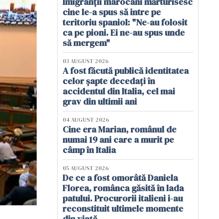
Imigranții marocani mărturisesc
cine le-a spus să intre pe
teritoriu spaniol: "Ne-au folosit
ca pe pioni. Ei ne-au spus unde
să mergem"
03 AUGUST 2026
A fost făcută publică identitatea
celor șapte decedați în
accidentul din Italia, cel mai
grav din ultimii ani
04 AUGUST 2026
Cine era Marian, românul de
numai 19 ani care a murit pe
câmp în Italia
05 AUGUST 2026
De ce a fost omorâtă Daniela
Florea, românca găsită în lada
patului. Procurorii italieni i-au
reconstituit ultimele momente
din viață