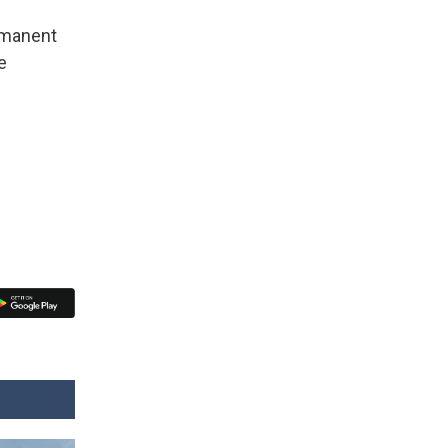
ermanent
e
.