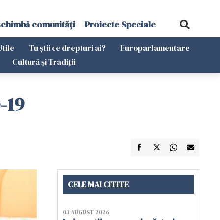
schimbă comunități
Proiecte Speciale
Utile
Tu știi ce drepturi ai?
Europarlamentare
Cultură și Tradiții
-19
CELE MAI CITITE
03 AUGUST 2026