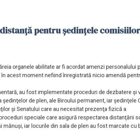
 distanţă pentru şedinţele comisiilo
reia organele abilitate ar fi acordat amenzi personalului 
 în acest moment nefiind înregistrată nicio amendă pentr
entară, au fost implementate proceduri de dezbatere şi v
a şedinţelor de plen, ale Biroului permanent, iar şedinţele
lor şi Senatului care au necesitat prezenţa fizică a
proceduri speciale care asigură respectarea distanţării so
şi mănuşi, iar locurile din sala de plen au fost marcate cu 