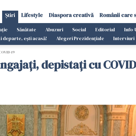
Știri
Lifestyle
Diaspora creativă
Românii care 
ație
Sănătate
Abuzuri
Social
Editorial
Info-
ti departe, ești acasă!
Alegeri Prezidențiale
Interviuri
 COVID-19
ngajaţi, depistaţi cu COVID