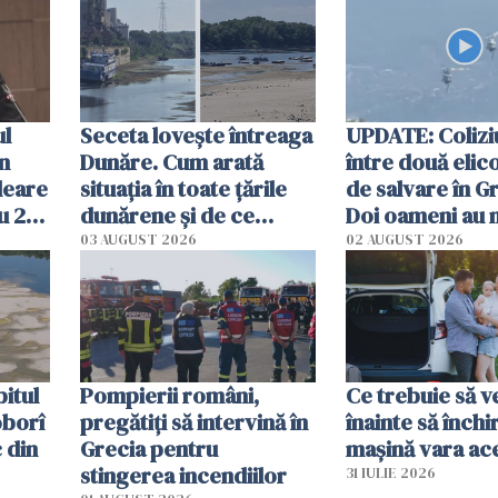
ul
Seceta lovește întreaga
UPDATE: Colizi
în
Dunăre. Cum arată
între două elic
leare
situația în toate țările
de salvare în Gr
u 2
dunărene și de ce
Doi oameni au 
ecută
România resimte
03 AUGUST 2026
02 AUGUST 2026
efectele, deși a plouat
în iulie
itul
Pompierii români,
Ce trebuie să ve
oborî
pregătiţi să intervină în
înainte să închi
 din
Grecia pentru
mașină vara ac
stingerea incendiilor
31 IULIE 2026