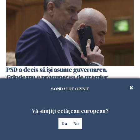
PSD a decis să îşi asume guvernarea.
Grindeanu e propunerea de premier
24 IUNIE 2026
SONDAJ DE OPINIE
Vă simțiți cetățean european?
Da
Nu