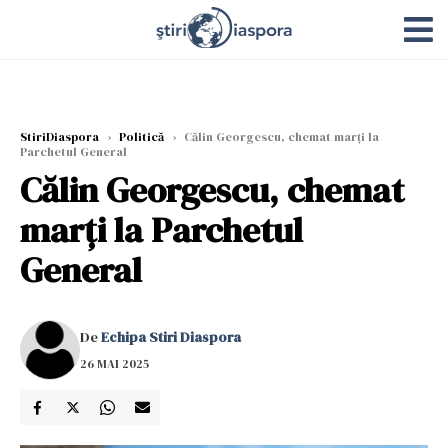
StiriDiaspora
›
Politică
›
Călin Georgescu, chemat marţi la
Parchetul General
Călin Georgescu, chemat
marţi la Parchetul
General
De
Echipa Stiri Diaspora
26 MAI 2025