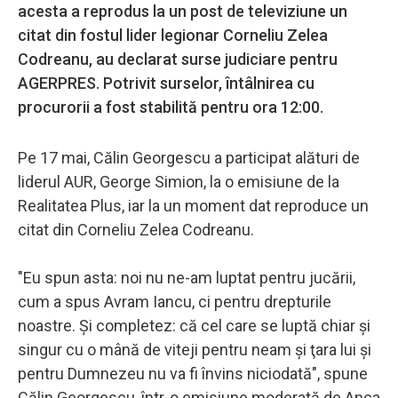
acesta a reprodus la un post de televiziune un
citat din fostul lider legionar Corneliu Zelea
Codreanu, au declarat surse judiciare pentru
AGERPRES. Potrivit surselor, întâlnirea cu
procurorii a fost stabilită pentru ora 12:00.
Pe 17 mai, Călin Georgescu a participat alături de
liderul AUR, George Simion, la o emisiune de la
Realitatea Plus, iar la un moment dat reproduce un
citat din Corneliu Zelea Codreanu.
"Eu spun asta: noi nu ne-am luptat pentru jucării,
cum a spus Avram Iancu, ci pentru drepturile
noastre. Şi completez: că cel care se luptă chiar şi
singur cu o mână de viteji pentru neam şi ţara lui şi
pentru Dumnezeu nu va fi învins niciodată", spune
Călin Georgescu, într-o emisiune moderată de Anca