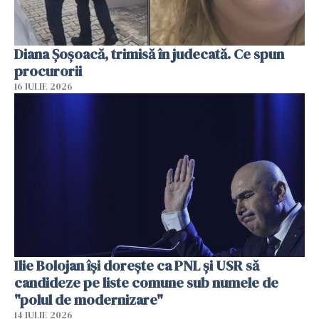
Diana Șoșoacă, trimisă în judecată. Ce spun
procurorii
16 IULIE 2026
Ilie Bolojan își dorește ca PNL și USR să
candideze pe liste comune sub numele de
"polul de modernizare"
14 IULIE 2026