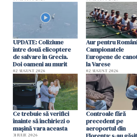
special
UPDATE: Coliziune
Aur pentru Români
între două elicoptere
Campionatele
de salvare în Grecia.
Europene de canot
Doi oameni au murit
la Varese
02 AUGUST 2026
02 AUGUST 2026
Ce trebuie să verifici
Controale fără
înainte să închiriezi o
precedent pe
mașină vara aceasta
aeroportul din
Florența: s-au găsi
31 IULIE 2026