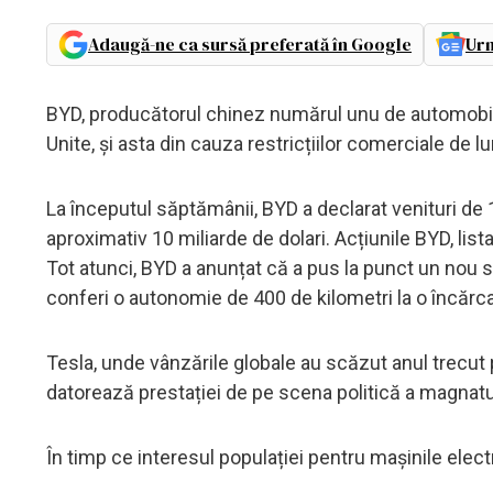
Adaugă-ne ca sursă preferată în Google
Urm
BYD, producătorul chinez numărul unu de automobile,
Unite, și asta din cauza restricțiilor comerciale de l
La începutul săptămânii, BYD a declarat venituri de 
aproximativ 10 miliarde de dolari. Acțiunile BYD, li
Tot atunci, BYD a anunțat că a pus la punct un nou 
conferi o autonomie de 400 de kilometri la o încărc
Tesla, unde vânzările globale au scăzut anul trecut
datorează prestației de pe scena politică a magnatul
În timp ce interesul populației pentru mașinile elec