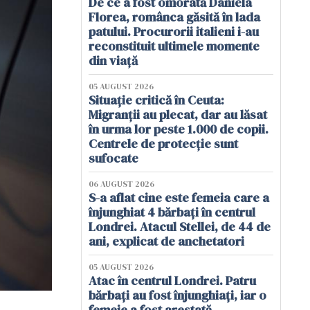
De ce a fost omorâtă Daniela
Florea, românca găsită în lada
patului. Procurorii italieni i-au
reconstituit ultimele momente
din viață
05 AUGUST 2026
Situație critică în Ceuta:
Migranții au plecat, dar au lăsat
în urma lor peste 1.000 de copii.
Centrele de protecție sunt
sufocate
06 AUGUST 2026
S-a aflat cine este femeia care a
înjunghiat 4 bărbați în centrul
Londrei. Atacul Stellei, de 44 de
ani, explicat de anchetatori
05 AUGUST 2026
Atac în centrul Londrei. Patru
bărbați au fost înjunghiați, iar o
femeie a fost arestată