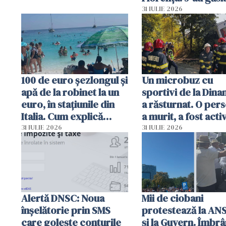
capete de aligator 
31 IULIE 2026
sumă imensă de ba
100 de euro șezlongul și
Un microbuz cu
apă de la robinet la un
sportivi de la Dina
euro, în stațiunile din
a răsturnat. O per
Italia. Cum explică
a murit, a fost acti
autoritățile
planul roșu de
31 IULIE 2026
31 IULIE 2026
intervenție
Alertă DNSC: Noua
Mii de ciobani
înșelătorie prin SMS
protestează la AN
care golește conturile
și la Guvern. Îmbrâ