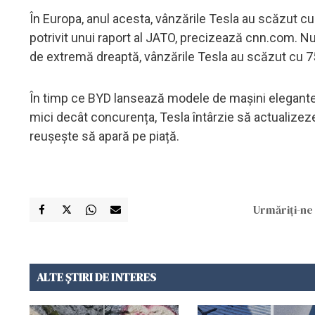
În Europa, anul acesta, vânzările Tesla au scăzut c
potrivit unui raport al JATO, precizează cnn.com. N
de extremă dreaptă, vânzările Tesla au scăzut cu 7
În timp ce BYD lansează modele de mașini elegante și 
mici decât concurența, Tesla întârzie să actualizez
reușește să apară pe piață.
Urmăriți-ne 
ALTE ȘTIRI DE INTERES