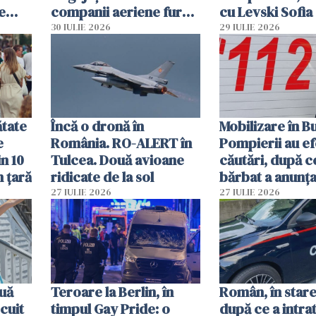
e
companii aeriene furau
cu Levski Sofia
parfumuri, ceasuri și
30 IULIE 2026
29 IULIE 2026
mâncarea destinată
vânzării
ătate
Încă o dronă în
Mobilizare în B
e
România. RO-ALERT în
Pompierii au ef
in 10
Tulcea. Două avioane
căutări, după c
n țară
ridicate de la sol
bărbat a anunțat
că a văzut un o
27 IULIE 2026
27 IULIE 2026
luminos
uă
Teroare la Berlin, în
Român, în stare
cuit
timpul Gay Pride: o
după ce a intrat