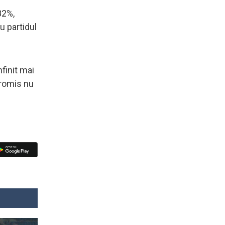
82%,
u partidul
finit mai
promis nu