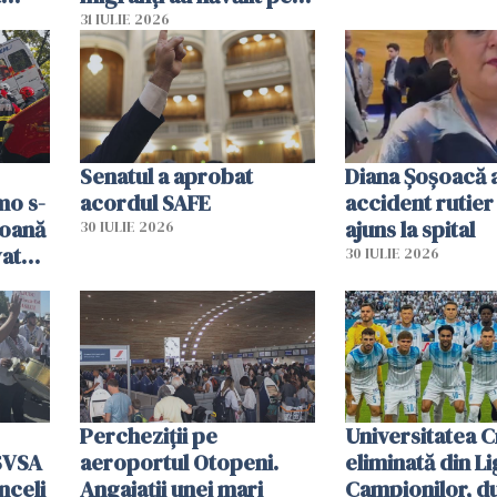
și o
teritoriul spaniol: „Vom
31 IULIE 2026
ni
mobiliza toate
resursele"
Senatul a aprobat
Diana Șoșoacă a
mo s-
acordul SAFE
accident rutier 
soană
ajuns la spital
30 IULIE 2026
vat
30 IULIE 2026
Percheziții pe
Universitatea C
SVSA
aeroportul Otopeni.
eliminată din Li
nceli
Angajații unei mari
Campionilor, d