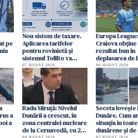
Nou sistem de taxare.
Europa League:
at pe
Aplicarea tarifelor
Craiova obține
nia
pentru rovinietă şi
rezultat bun în
sistemul TollRo va
deplasarea de 
începe la 1 octombrie
07 AUGUST 2026
06 AUGUST 2026
ă
a
Radu Miruţă: Nivelul
Seceta lovește 
rus a
Dunării a crescut, în
Dunăre. Cum ar
poi a
zona centralei nucleare
situația în toate
de la Cernavodă, cu 2
dunărene și de
cm faţă de ziua trecută
România resim
04 AUGUST 2026
03 AUGUST 2026