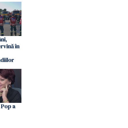
 plouat
ni,
ervină în
diilor
 Pop a