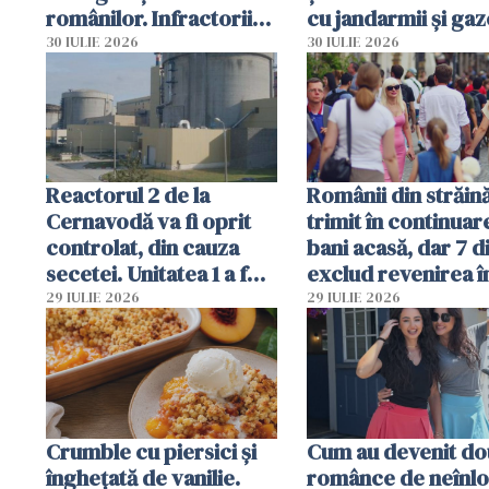
românilor. Infractorii
cu jandarmii și gaz
folosesc numele
lacrimogene
30 IULIE 2026
30 IULIE 2026
Ghișeul.ro și al Poliției
Române
Reactorul 2 de la
Românii din străin
Cernavodă va fi oprit
trimit în continuar
controlat, din cauza
bani acasă, dar 7 d
secetei. Unitatea 1 a fost
exclud revenirea î
deja oprită
29 IULIE 2026
29 IULIE 2026
Crumble cu piersici și
Cum au devenit do
înghețată de vanilie.
românce de neînlo