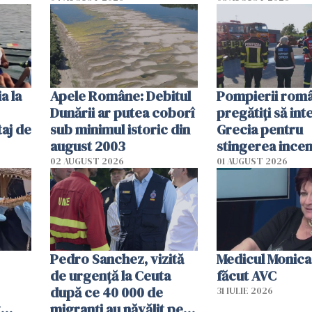
efectele, deși a
în iulie
a la
Apele Române: Debitul
Pompierii româ
Dunării ar putea coborî
pregătiţi să int
aj de
sub minimul istoric din
Grecia pentru
august 2003
stingerea incen
02 AUGUST 2026
01 AUGUST 2026
Pedro Sanchez, vizită
Medicul Monica
de urgență la Ceuta
făcut AVC
după ce 40 000 de
31 IULIE 2026
t
migranți au năvălit pe