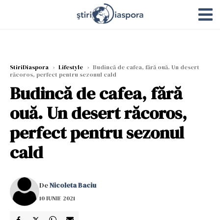
StiriDiaspora
›
Lifestyle
›
Budincă de cafea, fără ouă. Un desert
răcoros, perfect pentru sezonul cald
Budincă de cafea, fără
ouă. Un desert răcoros,
perfect pentru sezonul
cald
De
Nicoleta Baciu
10 IUNIE 2021