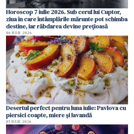
Horoscop 7 iulie 2026. Sub cerul lui Cuptor,
ziua în care întâmplările mărunte pot schimba
destine, iar răbdarea devine prețioasă
06 IULIE 2026
Desertul perfect pentru luna iulie: Pavlova cu
piersici coapte, miere și lavandă
05 IULIE 2026