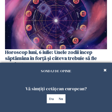
Horoscop luni, 6 iulie: Unele zodii încep
săptămâna în forță și câteva trebuie să fie
prudente
05 IULIE 2026
SONDAJ DE OPINIE
Vă simțiți cetățean european?
Da
Nu