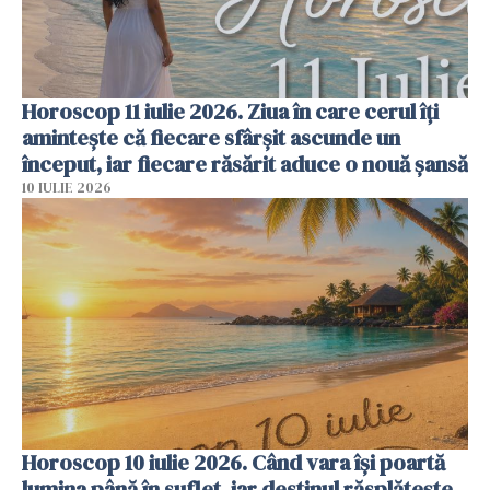
Horoscop 11 iulie 2026. Ziua în care cerul îți
amintește că fiecare sfârșit ascunde un
început, iar fiecare răsărit aduce o nouă șansă
10 IULIE 2026
Horoscop 10 iulie 2026. Când vara își poartă
lumina până în suflet, iar destinul răsplătește