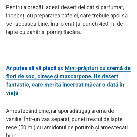
Pentru a pregăti acest desert delicat și parfumat,
începeți cu prepararea cafelei, care trebuie apoi să
se răcească bine. Într-o cratiță, puneți 450 ml de
lapte cu zahăr și porniți flacăra.
Ar putea să vă placă și:
Mini-prăjituri cu cremă de
flori de soc, cireșe și mascarpone. Un desert
fantastic, care merită încercat măcar o dată în
viață
Amestecând bine, iar apoi adăugați aroma de
vanilie. Într-un vas separat, puneți restul de lapte
rece (50 ml) cu amidonul de porumb și amestecați
bine.