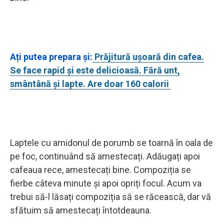
Ați putea prepara și:
Prăjitură ușoară din cafea.
Se face rapid și este delicioasă. Fără unt,
smântână și lapte. Are doar 160 calorii
Laptele cu amidonul de porumb se toarnă în oala de
pe foc, continuând să amestecați. Adăugați apoi
cafeaua rece, amestecați bine. Compoziția se
fierbe câteva minute și apoi opriți focul. Acum va
trebui să-l lăsați compoziția să se răcească, dar vă
sfătuim să amestecați întotdeauna.