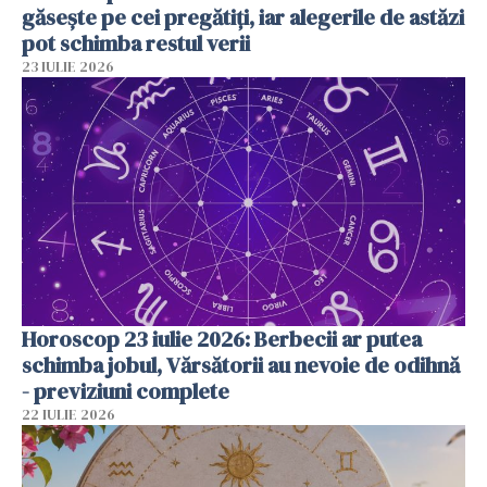
găsește pe cei pregătiți, iar alegerile de astăzi
pot schimba restul verii
23 IULIE 2026
Horoscop 23 iulie 2026: Berbecii ar putea
schimba jobul, Vărsătorii au nevoie de odihnă
- previziuni complete
22 IULIE 2026