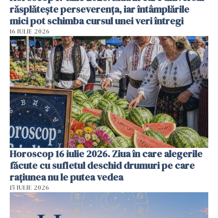
răsplătește perseverența, iar întâmplările
mici pot schimba cursul unei veri întregi
16 IULIE 2026
Horoscop 16 iulie 2026. Ziua în care alegerile
făcute cu sufletul deschid drumuri pe care
rațiunea nu le putea vedea
15 IULIE 2026