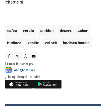
[citeste si]
cafea
reteta
amidon
desert
zahar
budinca
vanilie
calorii
budinca lamaie
Urmăriți-ne și pe
Google News
și în aplicațiile mobile