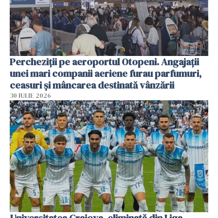
Percheziții pe aeroportul Otopeni. Angajații
unei mari companii aeriene furau parfumuri,
ceasuri și mâncarea destinată vânzării
30 IULIE 2026
Universitatea Craiova, eliminată din Liga