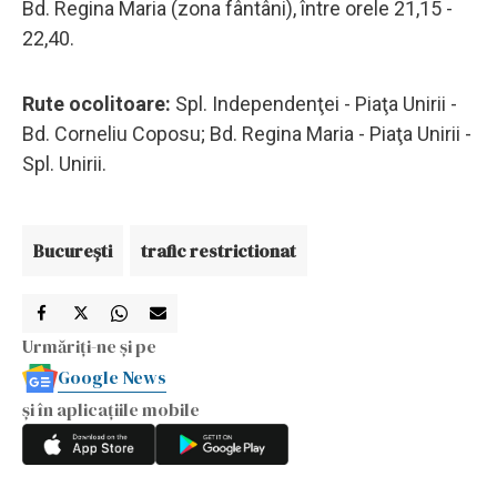
Bd. Regina Maria (zona fântâni), între orele 21,15 -
22,40.
Rute ocolitoare:
Spl. Independenţei - Piaţa Unirii -
Bd. Corneliu Coposu; Bd. Regina Maria - Piaţa Unirii -
Spl. Unirii.
Bucureşti
trafic restrictionat
Urmăriți-ne și pe
Google News
și în aplicațiile mobile