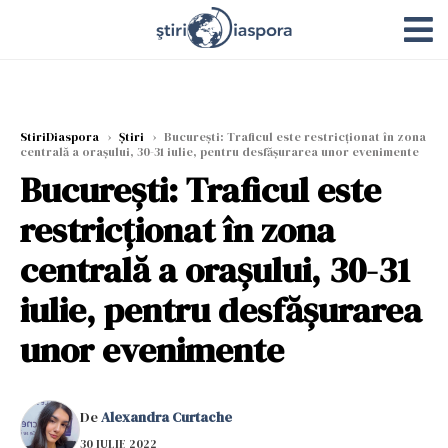
StiriDiaspora
›
Știri
›
București: Traficul este restricționat în zona
centrală a oraşului, 30-31 iulie, pentru desfășurarea unor evenimente
București: Traficul este
restricționat în zona
centrală a oraşului, 30-31
iulie, pentru desfășurarea
unor evenimente
De
Alexandra Curtache
30 IULIE 2022