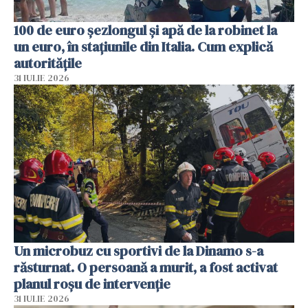
100 de euro șezlongul și apă de la robinet la
un euro, în stațiunile din Italia. Cum explică
autoritățile
31 IULIE 2026
Un microbuz cu sportivi de la Dinamo s-a
răsturnat. O persoană a murit, a fost activat
planul roșu de intervenție
31 IULIE 2026