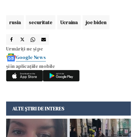
rusia
securitate
Ucraina
joe biden
Urmăriți-ne și pe
Google News
și în aplicațiile mobile
ALTE ȘTIRI DE INTERES