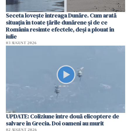
Seceta lovește întreaga Dunăre. Cum arată
situația în toate țările dunărene și de ce
România resimte efectele, deși a plouat în
iulie
03 AUGUST 2026
UPDATE: Coliziune între două elicoptere de
salvare în Grecia. Doi oameni au murit
02 AUGUST 2026