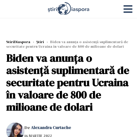
StiriDiaspora
›
Știri
›
Biden va anunţa o asistenţă suplimentară de
securitate pentru Ucraina în valoare de 800 de milioane de dolari
Biden va anunţa o
asistenţă suplimentară de
securitate pentru Ucraina
în valoare de 800 de
milioane de dolari
De
Alexandra Curtache
16 MARTIE 2022