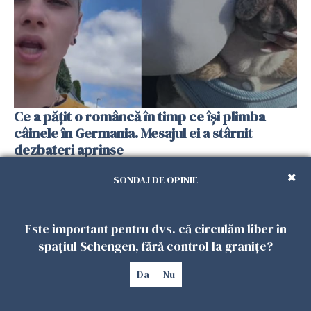
Ce a pățit o româncă în timp ce își plimba
câinele în Germania. Mesajul ei a stârnit
dezbateri aprinse
25 IULIE 2026
SONDAJ DE OPINIE
Este important pentru dvs. că circulăm liber în
spațiul Schengen, fără control la granițe?
Da
Nu