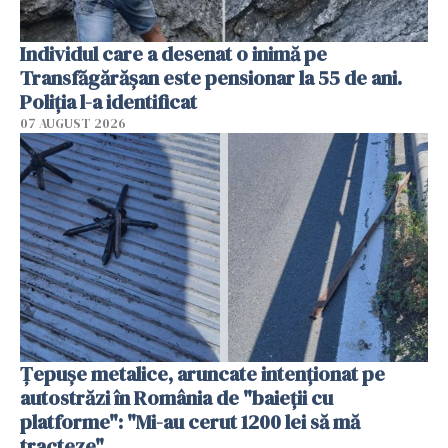
Individul care a desenat o inimă pe
Transfăgărășan este pensionar la 55 de ani.
Poliția l-a identificat
07 AUGUST 2026
Țepușe metalice, aruncate intenționat pe
autostrăzi în România de "baieții cu
platforme": "Mi-au cerut 1200 lei să mă
tracteze"