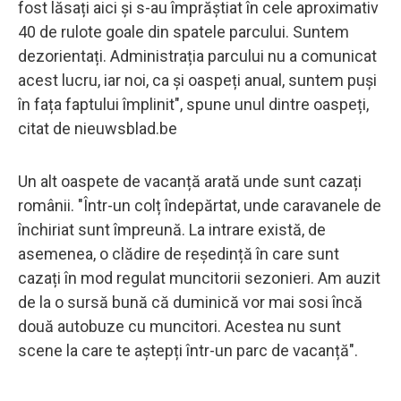
fost lăsați aici și s-au împrăștiat în cele aproximativ
40 de rulote goale din spatele parcului. Suntem
dezorientați. Administrația parcului nu a comunicat
acest lucru, iar noi, ca și oaspeți anual, suntem puși
în fața faptului împlinit", spune unul dintre oaspeți,
citat de nieuwsblad.be
Un alt oaspete de vacanță arată unde sunt cazați
românii. "Într-un colț îndepărtat, unde caravanele de
închiriat sunt împreună. La intrare există, de
asemenea, o clădire de reședință în care sunt
cazați în mod regulat muncitorii sezonieri. Am auzit
de la o sursă bună că duminică vor mai sosi încă
două autobuze cu muncitori. Acestea nu sunt
scene la care te aștepți într-un parc de vacanță".