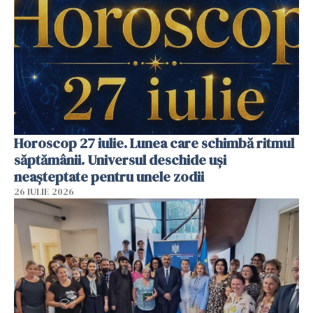
Horoscop 27 iulie. Lunea care schimbă ritmul
săptămânii. Universul deschide uși
neașteptate pentru unele zodii
26 IULIE 2026