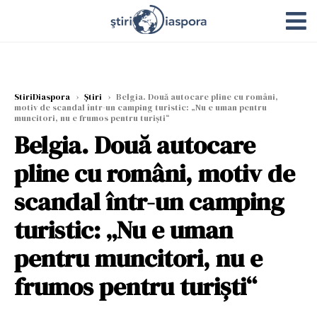
StiriDiaspora
›
Știri
›
Belgia. Două autocare pline cu români,
motiv de scandal într-un camping turistic: „Nu e uman pentru
muncitori, nu e frumos pentru turiști“
Belgia. Două autocare
pline cu români, motiv de
scandal într-un camping
turistic: „Nu e uman
pentru muncitori, nu e
frumos pentru turiști“