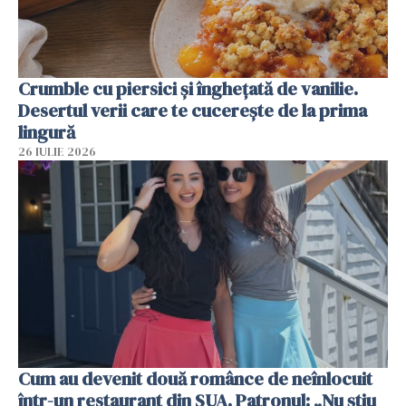
Crumble cu piersici și înghețată de vanilie.
Desertul verii care te cucerește de la prima
lingură
26 IULIE 2026
Cum au devenit două românce de neînlocuit
într-un restaurant din SUA. Patronul: „Nu știu