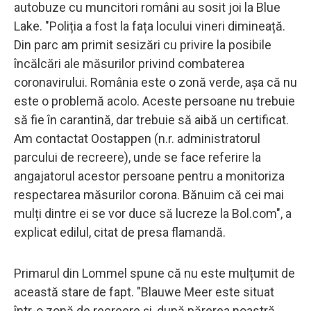
autobuze cu muncitori români au sosit joi la Blue
Lake. "Poliția a fost la fața locului vineri dimineață.
Din parc am primit sesizări cu privire la posibile
încălcări ale măsurilor privind combaterea
coronavirului. România este o zonă verde, așa că nu
este o problemă acolo. Aceste persoane nu trebuie
să fie în carantină, dar trebuie să aibă un certificat.
Am contactat Oostappen (n.r. administratorul
parcului de recreere), unde se face referire la
angajatorul acestor persoane pentru a monitoriza
respectarea măsurilor corona. Bănuim că cei mai
mulți dintre ei se vor duce să lucreze la Bol.com", a
explicat edilul, citat de presa flamandă.
Primarul din Lommel spune că nu este mulțumit de
această stare de fapt. "Blauwe Meer este situat
într-o zonă de recreere și, după părerea noastră,