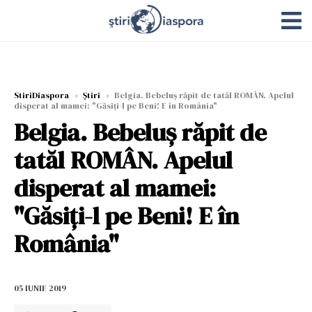
StiriDiaspora
›
Știri
›
Belgia. Bebeluş răpit de tatăl ROMÂN. Apelul
disperat al mamei: "Găsiţi-l pe Beni! E în România"
Belgia. Bebeluş răpit de
tatăl ROMÂN. Apelul
disperat al mamei:
"Găsiţi-l pe Beni! E în
România"
05 IUNIE 2019