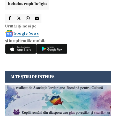
bebelus rapit belgia
Urmăriți-ne și pe
Google News
și în aplicațiile mobile
ALTE ȘTIRI DE INTERES