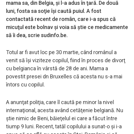
mama sa, din Belgia, şi l-a adus în ţară. De două
luni, fosta sa soţie îşi caută puiul. A fost
contactată recent de român, care i-a spus că
micuţul este bolnav şi voia să ştie ce medicamente
să îi dea, scrie sudinfo.be.
Totul ar fi avut loc pe 30 martie, când românul a
venit să îşi viziteze copilul, fiind în proces de divorţ
cu belgianca în vârstă de 28 de ani. Mama a
povestit presei dn Bruxelles că acesta nu s-a mai
întors cu copilul.
A anunţat poliţia, care îl caută pe minor la nivel
internaţional, acesta având cetăţenie belgiană. Nu
ştie nimic de Beni, băieţelul ei care a făcut între
tiump 9 luni. Recent, tatăl copilului a sunat-o şi i-a