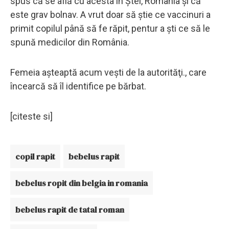
spus că se află cu acesta în Ştei, România şi că
este grav bolnav. A vrut doar să ştie ce vaccinuri a
primit copilul până să fe răpit, pentur a şti ce să le
spună medicilor din România.
Femeia aşteaptă acum veşti de la autorităţi., care
încearcă să îl identifice pe bărbat.
[citeste si]
copil rapit
bebelus rapit
bebelus ropit din belgia in romania
bebelus rapit de tatal roman