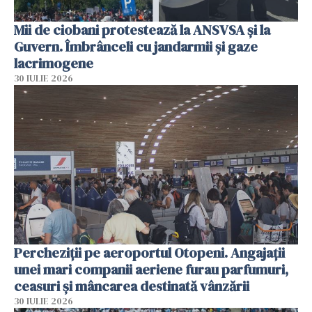
Mii de ciobani protestează la ANSVSA și la
Guvern. Îmbrânceli cu jandarmii și gaze
lacrimogene
30 IULIE 2026
Percheziții pe aeroportul Otopeni. Angajații
unei mari companii aeriene furau parfumuri,
ceasuri și mâncarea destinată vânzării
30 IULIE 2026