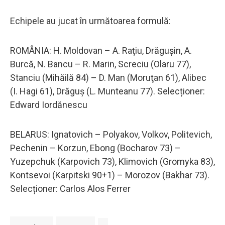
Echipele au jucat în următoarea formulă:
ROMÂNIA: H. Moldovan – A. Raţiu, Drăguşin, A.
Burcă, N. Bancu – R. Marin, Screciu (Olaru 77),
Stanciu (Mihăilă 84) – D. Man (Moruţan 61), Alibec
(I. Hagi 61), Drăguş (L. Munteanu 77). Selecționer:
Edward Iordănescu
BELARUS: Ignatovich – Polyakov, Volkov, Politevich,
Pechenin – Korzun, Ebong (Bocharov 73) –
Yuzepchuk (Karpovich 73), Klimovich (Gromyka 83),
Kontsevoi (Karpitski 90+1) – Morozov (Bakhar 73).
Selecționer: Carlos Alos Ferrer