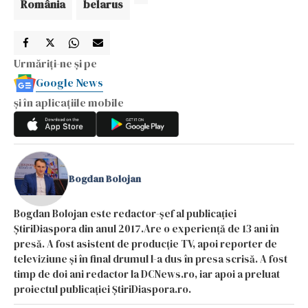
România
belarus
Urmăriți-ne și pe
Google News
și în aplicațiile mobile
Bogdan Bolojan
Bogdan Bolojan este redactor-șef al publicației
ȘtiriDiaspora din anul 2017.Are o experiență de 13 ani în
presă. A fost asistent de producție TV, apoi reporter de
televiziune și în final drumul l-a dus în presa scrisă. A fost
timp de doi ani redactor la DCNews.ro, iar apoi a preluat
proiectul publicației ȘtiriDiaspora.ro.