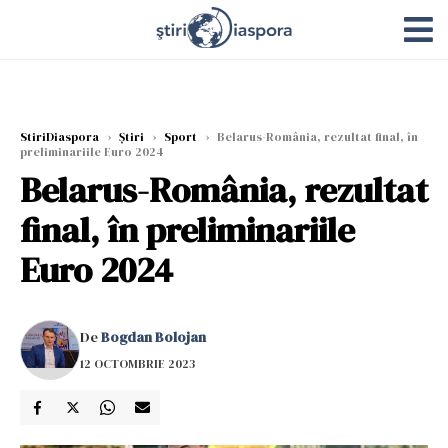
StiriDiaspora
›
Știri
›
Sport
›
Belarus-România, rezultat final, în
preliminariile Euro 2024
Belarus-România, rezultat
final, în preliminariile
Euro 2024
De
Bogdan Bolojan
12 OCTOMBRIE 2023