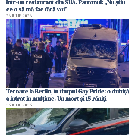
într-un restaurant din SUA. Patronul: „Nu știu
ce o să mă fac fără voi”
26 IULIE 2026
Teroare la Berlin, în timpul Gay Pride: o dubiță
a intrat în mulțime. Un mort și 15 răniți
26 IULIE 2026