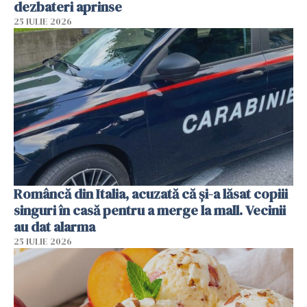
dezbateri aprinse
25 IULIE 2026
Româncă din Italia, acuzată că și-a lăsat copiii
singuri în casă pentru a merge la mall. Vecinii
au dat alarma
25 IULIE 2026