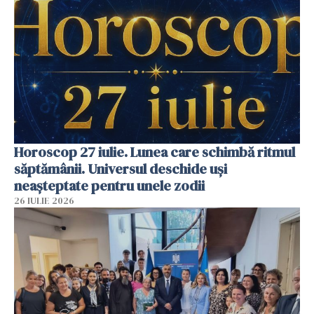
Horoscop 27 iulie. Lunea care schimbă ritmul
săptămânii. Universul deschide uși
neașteptate pentru unele zodii
26 IULIE 2026