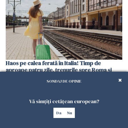
Haos pe calea ferată în Italia! Timp de
aproape patru zile, trenurile spre Roma și
Milano pot întârzia până la 3 ore
SONDAJ DE OPINIE
25 IULIE 2026
Vă simțiți cetățean european?
Da
Nu