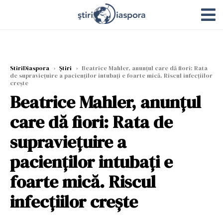
StiriDiaspora
›
Știri
›
Beatrice Mahler, anunţul care dă fiori: Rata
de supravieţuire a pacienţilor intubaţi e foarte mică. Riscul infecţiilor
creşte
Beatrice Mahler, anunţul
care dă fiori: Rata de
supravieţuire a
pacienţilor intubaţi e
foarte mică. Riscul
infecţiilor creşte