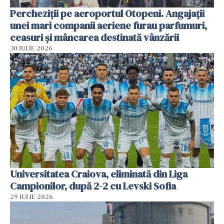
Percheziții pe aeroportul Otopeni. Angajații
unei mari companii aeriene furau parfumuri,
ceasuri și mâncarea destinată vânzării
30 IULIE 2026
Universitatea Craiova, eliminată din Liga
Campionilor, după 2-2 cu Levski Sofia
29 IULIE 2026