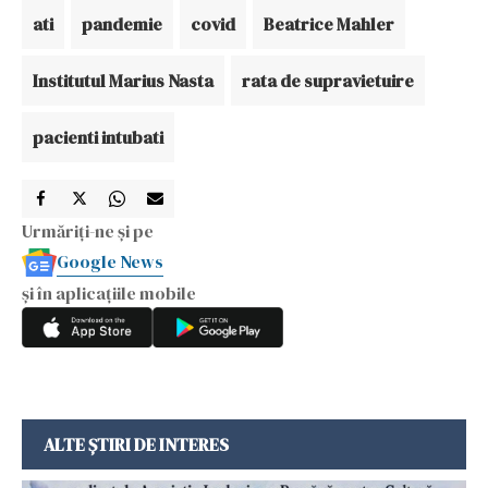
ati
pandemie
covid
Beatrice Mahler
Institutul Marius Nasta
rata de supravietuire
pacienti intubati
Urmăriți-ne și pe
Google News
și în aplicațiile mobile
ALTE ȘTIRI DE INTERES