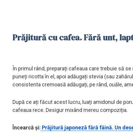
Prăjitură cu cafea. Fără unt, la
În primul rând, preparați cafeaua care trebuie să se 
puneți ricotta în el, apoi adăugați stevia (sau zahăr
consistenta cremoasă adăugați, pe rând, ouăle, ame
După ce ați făcut acest lucru, luați amidonul de po
cafeaua rece. Desigur mixând mereu compoziția.
Încearcă și:
Prăjitură japoneză fără făină. Un dese