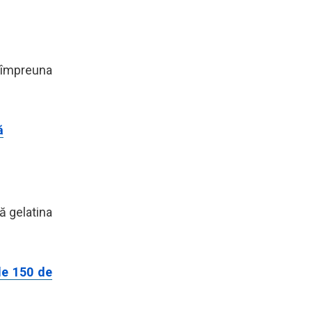
t împreuna
ă
ă gelatina
de 150 de