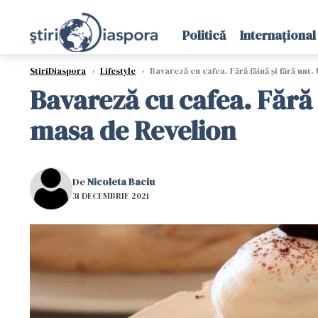
Politică
Internațional
StiriDiaspora
›
Lifestyle
›
Bavareză cu cafea. Fără făină și fără unt
Bavareză cu cafea. Fără 
masa de Revelion
De
Nicoleta Baciu
31 DECEMBRIE 2021