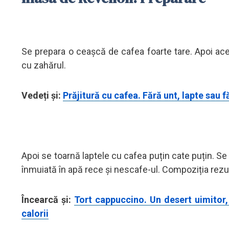
Se prepara o ceașcă de cafea foarte tare. Apoi ac
cu zahărul.
Vedeți și:
Prăjitură cu cafea. Fără unt, lapte sau 
Apoi se toarnă laptele cu cafea puțin cate puțin. Se
înmuiată în apă rece și nescafe-ul. Compoziția rezult
Încearcă și:
Tort cappuccino. Un desert uimitor,
calorii