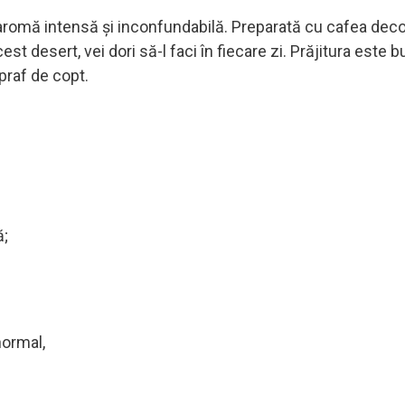
 aromă intensă și inconfundabilă. Preparată cu cafea deco
st desert, vei dori să-l faci în fiecare zi. Prăjitura este b
 praf de copt.
ă;
normal,