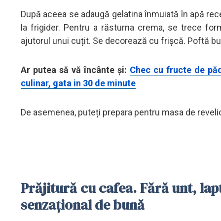
După aceea se adaugă gelatina înmuiată în apă rece
la frigider. Pentru a răsturna crema, se trece f
ajutorul unui cuțit. Se decorează cu frișcă. Poftă b
Ar putea să vă încânte și:
Chec cu fructe de pădu
culinar, gata in 30 de minute
De asemenea, puteți prepara pentru masa de revelion 
Prăjitură cu cafea. Fără unt, lapt
senzațional de bună