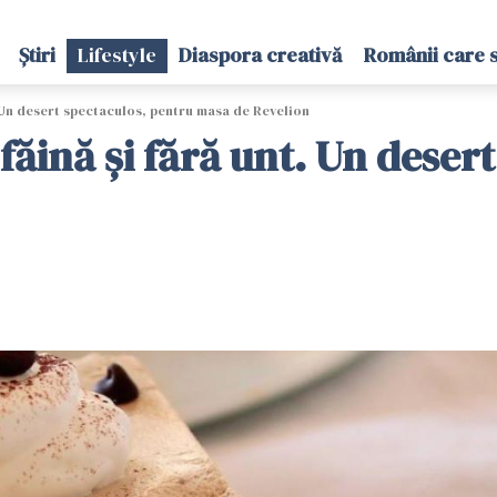
Știri
Lifestyle
Diaspora creativă
Românii care 
. Un desert spectaculos, pentru masa de Revelion
făină și fără unt. Un deser