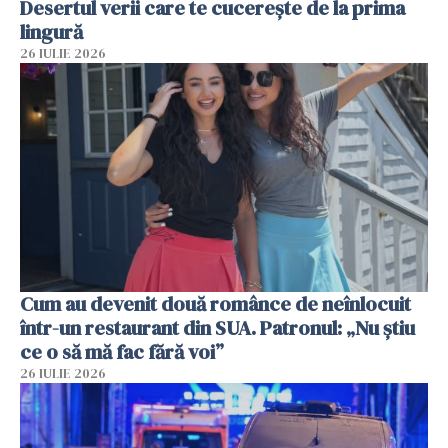
Desertul verii care te cucerește de la prima
lingură
26 IULIE 2026
Cum au devenit două românce de neînlocuit
într-un restaurant din SUA. Patronul: „Nu știu
ce o să mă fac fără voi”
26 IULIE 2026