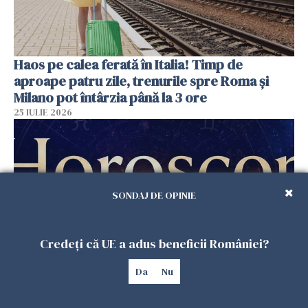
Haos pe calea ferată în Italia! Timp de
aproape patru zile, trenurile spre Roma și
Milano pot întârzia până la 3 ore
25 IULIE 2026
SONDAJ DE OPINIE
Credeți că UE a adus beneficii României?
Da
Nu
Horoscop duminică, 26 iulie. Astrele
răstoarnă calculele pentru unele zodii