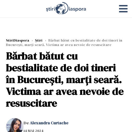
StiriDiaspora
›
Știri
›
Bărbat bătut cu bestialitate de doi tineri în
București, marți seară. Victima ar avea nevoie de resuscitare
Bărbat bătut cu
bestialitate de doi tineri
în București, marți seară.
Victima ar avea nevoie de
resuscitare
De
Alexandra Curtache
14 MAI 2024