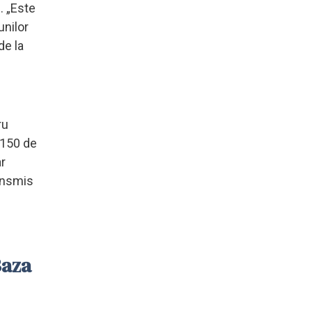
. „Este
unilor
de la
ru
 150 de
ar
ransmis
Baza