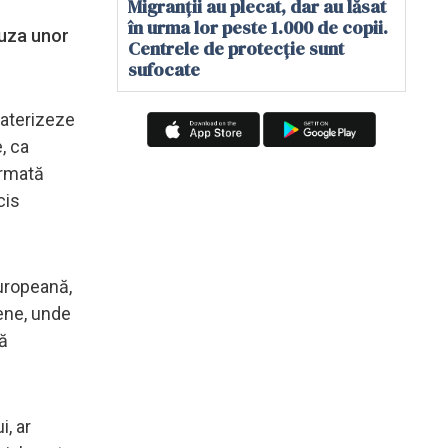
Migranții au plecat, dar au lăsat
în urma lor peste 1.000 de copii.
auza unor
Centrele de protecție sunt
sufocate
 aterizeze
, ca
irmată
cis
Europeană,
pene, unde
ă
i, ar