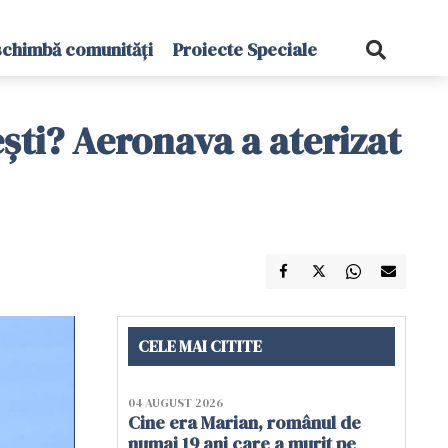
schimbă comunități
Proiecte Speciale
ești? Aeronava a aterizat
CELE MAI CITITE
04 AUGUST 2026
Cine era Marian, românul de
numai 19 ani care a murit pe