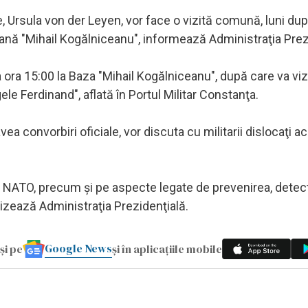
 Ursula von der Leyen, vor face o vizită comună, luni du
riană "Mihail Kogălniceanu", informează Administraţia Prez
a ora 15:00 la Baza "Mihail Kogălniceanu", după care va vizi
e Ferdinand", aflată în Portul Militar Constanţa.
vea convorbiri oficiale, vor discuta cu militarii dislocaţi ac
 - NATO, precum şi pe aspecte legate de prevenirea, detec
cizează Administraţia Prezidenţială.
Google News
și pe
și în aplicațiile mobile