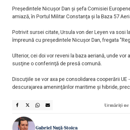
Preşedintele Nicuşor Dan şi şefa Comisiei Europene,
amiază, în Portul Militar Constanţa şi la Baza 57 Ae
Potrivit sursei citate, Ursula von der Leyen va sosi l
împreună cu preşedintele Nicuşor Dan, fregata "Regel
Ulterior, cei doi vor reveni la baza aeriană, unde vor a
susţine o conferinţă de presă comună.
Discuţiile se vor axa pe consolidarea cooperării UE
descurajarea ameninţărilor maritime şi hibride, pre
Urmăriți-ne 
Gabriel Nuță-Stoica