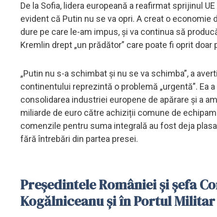
De la Sofia, lidera europeană a reafirmat sprijinul 
evident că Putin nu se va opri. A creat o economie de
dure pe care le-am impus, și va continua să producă m
Kremlin drept „un prădător” care poate fi oprit doar p
„Putin nu s-a schimbat și nu se va schimba”, a avert
continentului reprezintă o problemă „urgentă”. Ea a 
consolidarea industriei europene de apărare și a am
miliarde de euro către achiziții comune de echipamen
comenzile pentru suma integrală au fost deja plasat
fără întrebări din partea presei.
Preşedintele României şi şefa Co
Kogălniceanu şi în Portul Milita