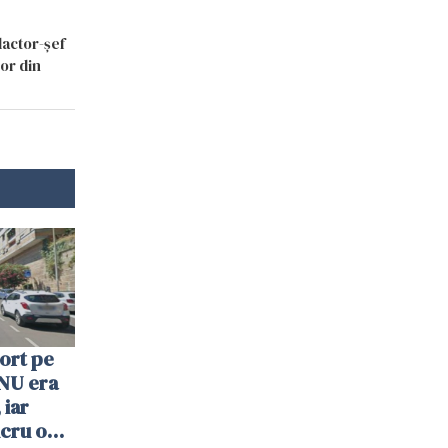
dactor-șef
lor din
ort pe
. NU era
 iar
lucru o