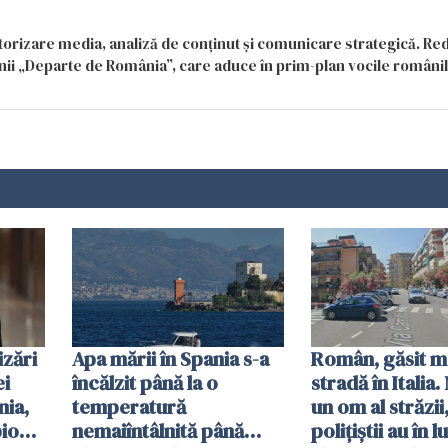
itorizare media, analiză de conținut și comunicare strategică. Re
siunii „Departe de România”, care aduce în prim-plan vocile români
zări
Apa mării în Spania s-a
Român, găsit m
ei
încălzit până la o
stradă în Italia
ia,
temperatură
un om al străzii,
pionaj
nemaiîntâlnită până
polițiștii au în 