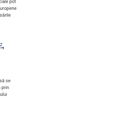
iale pot
-europene
sările
E,
 să se
 prin
ului