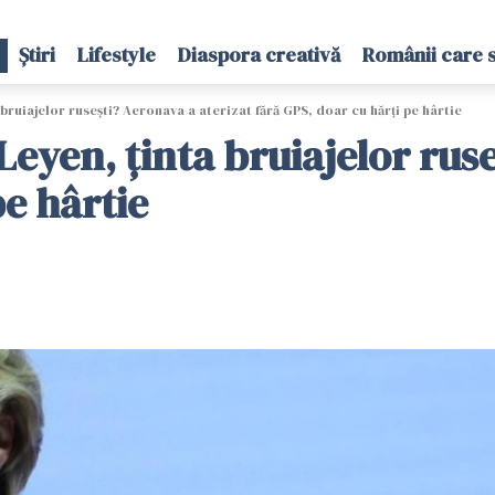
Știri
Lifestyle
Diaspora creativă
Românii care 
bruiajelor rusești? Aeronava a aterizat fără GPS, doar cu hărți pe hârtie
Leyen, ținta bruiajelor rus
pe hârtie