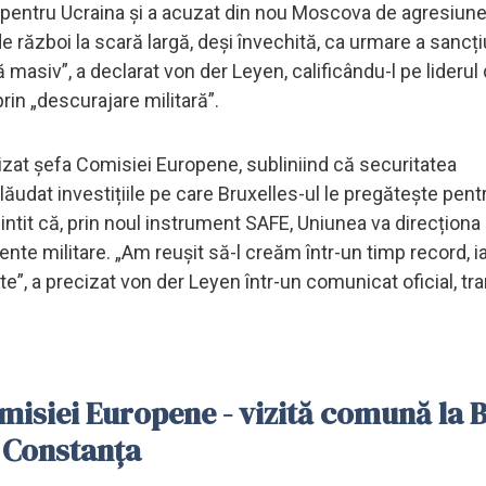
UE pentru Ucraina și a acuzat din nou Moscova de agresiune
 război la scară largă, deși învechită, ca urmare a sancți
asiv”, a declarat von der Leyen, calificându-l pe liderul 
rin „descurajare militară”.
izat șefa Comisiei Europene, subliniind că securitatea
lăudat investițiile pe care Bruxelles-ul le pregătește pent
intit că, prin noul instrument SAFE, Uniunea va direcționa
te militare. „Am reușit să-l creăm într-un timp record, i
e”, a precizat von der Leyen într-un comunicat oficial, t
misiei Europene - vizită comună la 
r Constanţa