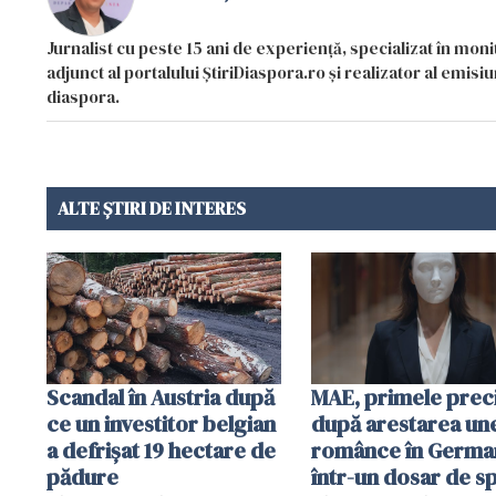
Jurnalist cu peste 15 ani de experiență, specializat în mon
adjunct al portalului ȘtiriDiaspora.ro și realizator al emi
diaspora.
ALTE ȘTIRI DE INTERES
Scandal în Austria după
MAE, primele preci
ce un investitor belgian
după arestarea un
a defrișat 19 hectare de
românce în German
pădure
într-un dosar de s