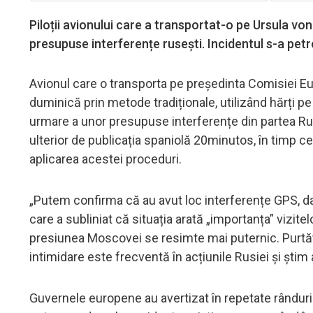
Piloții avionului care a transportat-o pe Ursula vo
presupuse interferențe rusești. Incidentul s-a petre
Avionul care o transporta pe președinta Comisiei Eur
duminică prin metode tradiționale, utilizând hărți pe 
urmare a unor presupuse interferențe din partea Rus
ulterior de publicația spaniolă 20minutos, în timp ce 
aplicarea acestei proceduri.
„Putem confirma că au avut loc interferențe GPS, da
care a subliniat că situația arată „importanța” vizite
presiunea Moscovei se resimte mai puternic. Purtă
intimidare este frecventă în acțiunile Rusiei și știm 
Guvernele europene au avertizat în repetate rânduri c