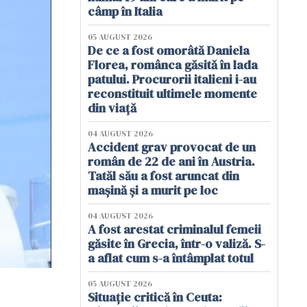
câmp în Italia
05 AUGUST 2026
De ce a fost omorâtă Daniela
Florea, românca găsită în lada
patului. Procurorii italieni i-au
reconstituit ultimele momente
din viață
04 AUGUST 2026
Accident grav provocat de un
român de 22 de ani în Austria.
Tatăl său a fost aruncat din
mașină și a murit pe loc
04 AUGUST 2026
A fost arestat criminalul femeii
găsite în Grecia, într-o valiză. S-
a aflat cum s-a întâmplat totul
05 AUGUST 2026
Situație critică în Ceuta: