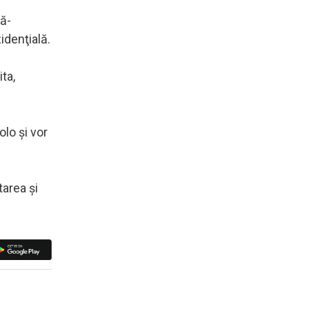
pă-
idenţială.
ta,
olo şi vor
tarea şi