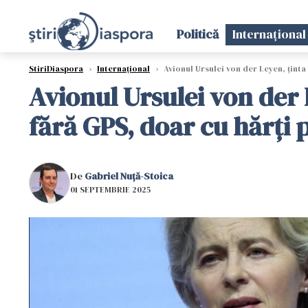
Politică
Internațional
StiriDiaspora
›
Internațional
›
Avionul Ursulei von der Leyen, ținta 
Avionul Ursulei von der 
fără GPS, doar cu hărți 
De
Gabriel Nuță-Stoica
01 SEPTEMBRIE 2025