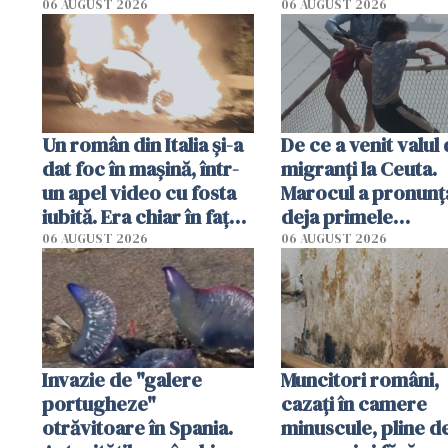
în favoarea Rusiei
06 AUGUST 2026
06 AUGUST 2026
Un român din Italia și-a
De ce a venit valul
dat foc în mașină, într-
migranți la Ceuta.
un apel video cu fosta
Marocul a pronunț
iubită. Era chiar în fața
deja primele
locuinței iubitei din
condamnări
06 AUGUST 2026
06 AUGUST 2026
Milano
Invazie de "galere
Muncitori români,
portugheze"
cazați în camere
otrăvitoare în Spania.
minuscule, pline d