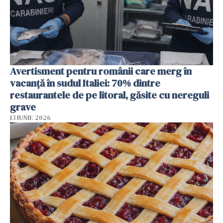
Avertisment pentru românii care merg în
vacanță în sudul Italiei: 70% dintre
restaurantele de pe litoral, găsite cu nereguli
grave
13 IUNIE 2026