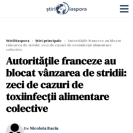
StiriDiaspora
›
Știri principale
›
Autoritățile franceze au blocat
vânzarea de stridii: zeci de cazuri de toxiinfecții alimentare
colective
Autoritățile franceze au
blocat vânzarea de stridii:
zeci de cazuri de
toxiinfecții alimentare
colective
De
Nicoleta Baciu