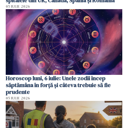
spitalele din UK, Canada, Spania și România
05 IULIE 2026
Horoscop luni, 6 iulie: Unele zodii încep
săptămâna în forță și câteva trebuie să fie
prudente
05 IULIE 2026