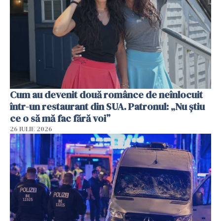
Cum au devenit două românce de neînlocuit
într-un restaurant din SUA. Patronul: „Nu știu
ce o să mă fac fără voi”
26 IULIE 2026