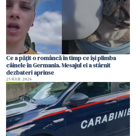
Ce a pățit o româncă în timp ce își plimba
câinele în Germania. Mesajul ei a stârnit
dezbateri aprinse
25 IULIE 2026