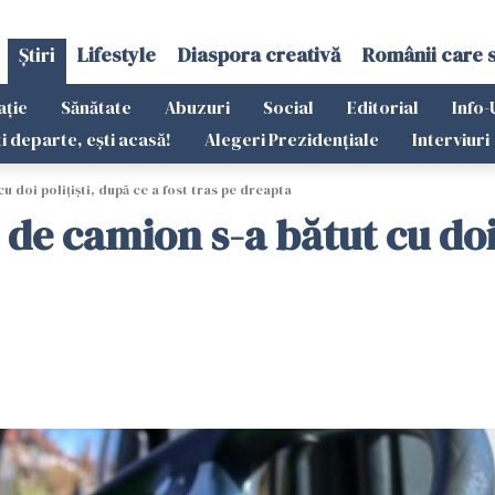
Știri
Lifestyle
Diaspora creativă
Românii care 
ație
Sănătate
Abuzuri
Social
Editorial
Info-
ti departe, ești acasă!
Alegeri Prezidențiale
Interviuri
 doi polițiști, după ce a fost tras pe dreapta
de camion s-a bătut cu doi p