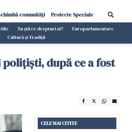
schimbă comunități
Proiecte Speciale
Utile
Tu știi ce drepturi ai?
Europarlamentare
Cultură și Tradiții
olițiști, după ce a fost
CELE MAI CITITE