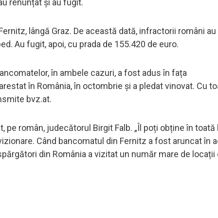
u renunțat și au fugit.
Fernitz, lângă Graz. De această dată, infractorii români au
ped. Au fugit, apoi, cu prada de 155.420 de euro.
 bancomatelor, în ambele cazuri, a fost adus în fața
 arestat în România, în octombrie și a pledat vinovat. Cu t
ansmite bvz.at.
, pe român, judecătorul Birgit Falb. „Îl poți obține în toată
ionare. Când bancomatul din Fernitz a fost aruncat în aer
spărgători din România a vizitat un număr mare de locații