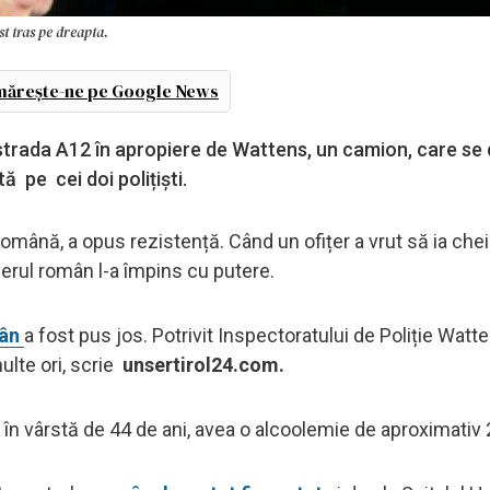
st tras pe dreapta.
ărește-ne pe Google News
autostrada A12 în apropiere de Wattens, un camion, care se
ă pe cei doi polițiști.
 română, a opus rezistență. Când un ofițer a vrut să ia che
ferul român l-a împins cu putere.
mân
a fost pus jos. Potrivit Inspectoratului de Poliție Watte
ulte ori, scrie
unsertirol24.com.
în vârstă de 44 de ani, avea o alcoolemie de aproximativ 2