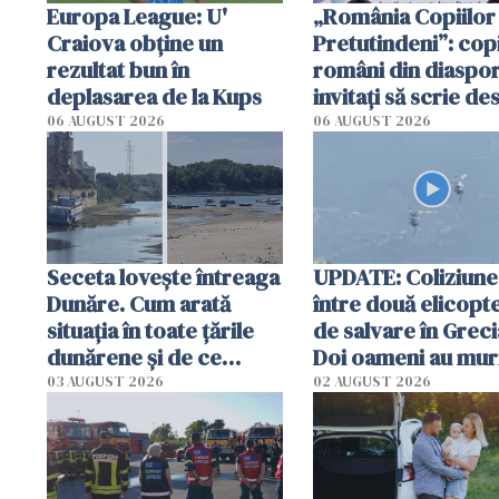
Europa League: U'
„România Copiilor
Craiova obține un
Pretutindeni”: copi
rezultat bun în
români din diaspor
deplasarea de la Kups
invitați să scrie de
România într-un v
06 AUGUST 2026
06 AUGUST 2026
special
Seceta lovește întreaga
UPDATE: Coliziune
Dunăre. Cum arată
între două elicopt
situația în toate țările
de salvare în Greci
dunărene și de ce
Doi oameni au mur
România resimte
03 AUGUST 2026
02 AUGUST 2026
efectele, deși a plouat
în iulie