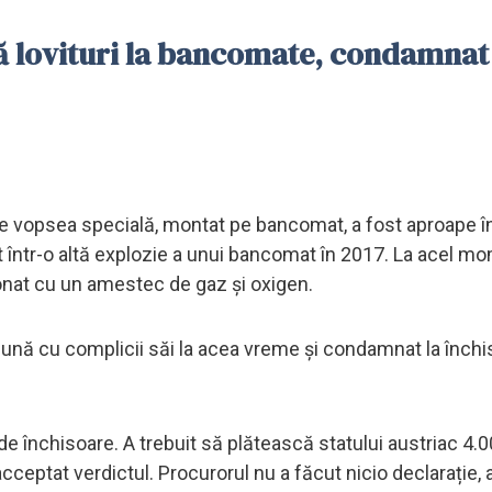
ă lovituri la bancomate, condamnat 
de vopsea specială, montat pe bancomat, a fost aproape î
 într-o altă explozie a unui bancomat în 2017. La acel m
onat cu un amestec de gaz și oxigen.
reună cu complicii săi la acea vreme și condamnat la înch
e închisoare. A trebuit să plătească statului austriac 4.
acceptat verdictul. Procurorul nu a făcut nicio declarație,