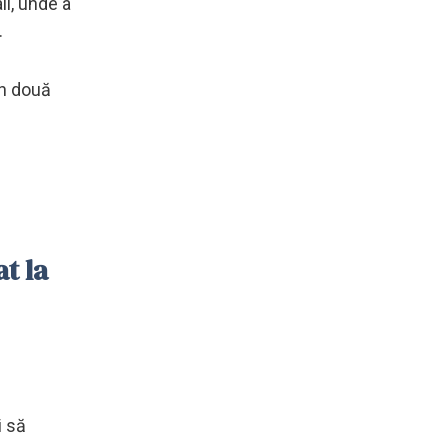
all, unde a
.
în două
t la
i să