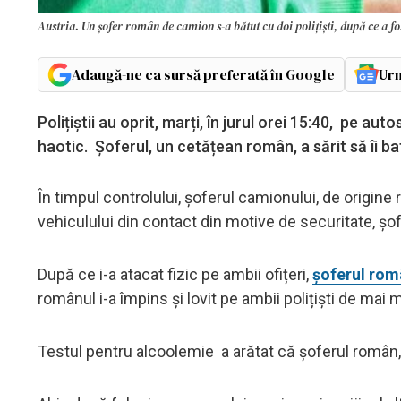
Austria. Un șofer român de camion s-a bătut cu doi polițiști, după ce a fo
Adaugă-ne ca sursă preferată în Google
Urm
Polițiștii au oprit, marți, în jurul orei 15:40, pe 
haotic. Șoferul, un cetățean român, a sărit să îi bat
În timpul controlului, șoferul camionului, de origine
vehiculului din contact din motive de securitate, șo
După ce i-a atacat fizic pe ambii ofițeri,
șoferul ro
românul i-a împins și lovit pe ambii polițiști de mai m
Testul pentru alcoolemie a arătat că șoferul român, 