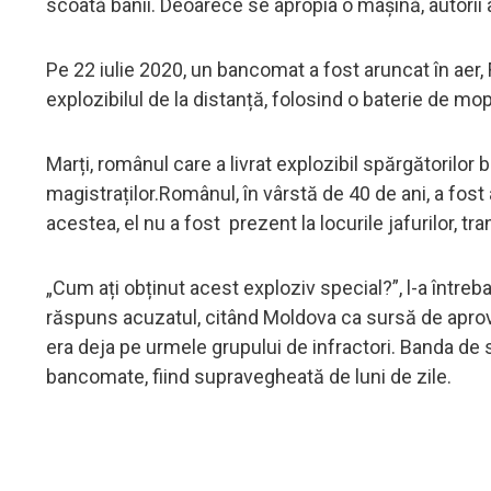
scoată banii. Deoarece se apropia o mașină, autorii a
Pe 22 iulie 2020, un bancomat a fost aruncat în aer, 
explozibilul de la distanță, folosind o baterie de mo
Marți, românul care a livrat explozibil spărgătorilor
magistraților.Românul, în vârstă de 40 de ani, a fost
acestea, el nu a fost prezent la locurile jafurilor, tr
„Cum ați obținut acest exploziv special?”, l-a întrebat
răspuns acuzatul, citând Moldova ca sursă de aproviz
era deja pe urmele grupului de infractori. Banda de 
bancomate, fiind supravegheată de luni de zile.