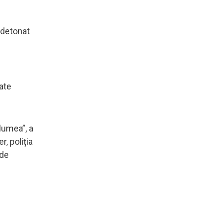
 detonat
oate
 lumea”, a
, poliția
 de