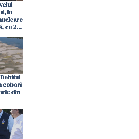
velul
t, în
nucleare
, cu 2
 trecută
Debitul
a coborî
oric din