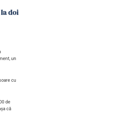
la doi
n
oment, un
isoare cu
000 de
 așa că