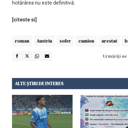
hotărârea nu este definitivă.
[citeste si]
roman
Austria
sofer
camion
arestat
b
Urmăriți-ne 
ALTE ȘTIRI DE INTERES