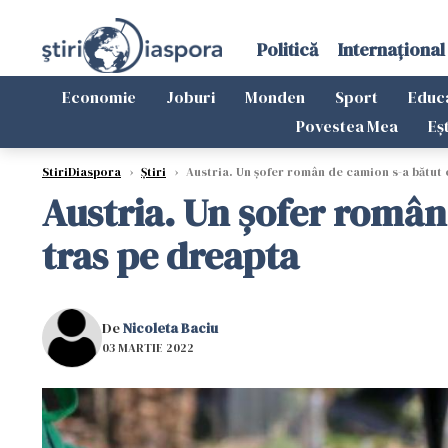
Politică
Internațional
Economie
Joburi
Monden
Sport
Educ
Povestea Mea
Eș
StiriDiaspora
›
Știri
›
Austria. Un șofer român de camion s-a bătut cu
Austria. Un șofer român 
tras pe dreapta
De
Nicoleta Baciu
03 MARTIE 2022