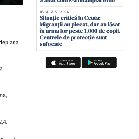
a aflat cum s-a întâmplat totul
05 AUGUST 2026
Situație critică în Ceuta:
Migranții au plecat, dar au lăsat
în urma lor peste 1.000 de copii.
Centrele de protecție sunt
 deplasa
sufocate
ia
ns,
,4.