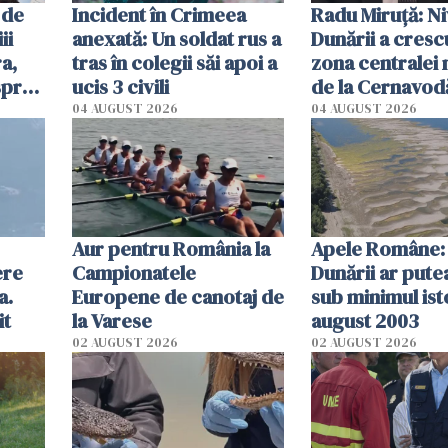
 de
Incident în Crimeea
Radu Miruţă: Ni
ii
anexată: Un soldat rus a
Dunării a crescu
a,
tras în colegii săi apoi a
zona centralei 
spre
ucis 3 civili
de la Cernavodă
olum
cm faţă de ziua
04 AUGUST 2026
04 AUGUST 2026
Aur pentru România la
Apele Române: 
ere
Campionatele
Dunării ar pute
a.
Europene de canotaj de
sub minimul ist
it
la Varese
august 2003
02 AUGUST 2026
02 AUGUST 2026