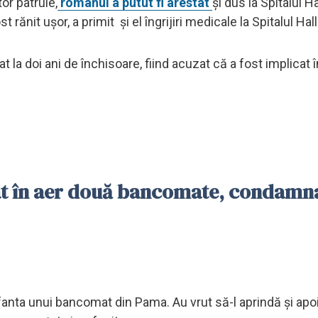
tor patrule,
românul a putut fi arestat
și dus la Spitalul H
t rănit ușor, a primit și el îngrijiri medicale la Spitalul Hall
t la doi ani de închisoare, fiind acuzat că a fost implicat 
at în aer două bancomate, condamna
n fanta unui bancomat din Pama. Au vrut să-l aprindă și apo