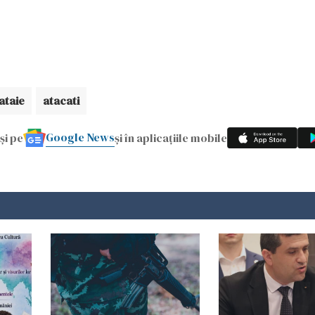
ataie
atacati
Google News
și pe
și în aplicațiile mobile