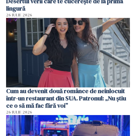
Desertul verii care te cucerește de la prima
lingură
26 IULIE 2026
Cum au devenit două românce de neînlocuit
într-un restaurant din SUA. Patronul: „Nu știu
ce o să mă fac fără voi”
26 IULIE 2026