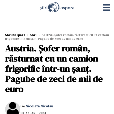
StiriDiaspora
›
Știri
›
Austria. Șofer român, răsturnat cu un camion
frigorific într-un șanț. Pagube de zeci de mii de euro
Austria. Șofer român,
răsturnat cu un camion
frigorific într-un șanț.
Pagube de zeci de mii de
euro
De
Nicoleta Nicolau
03 IANUARIE 2023