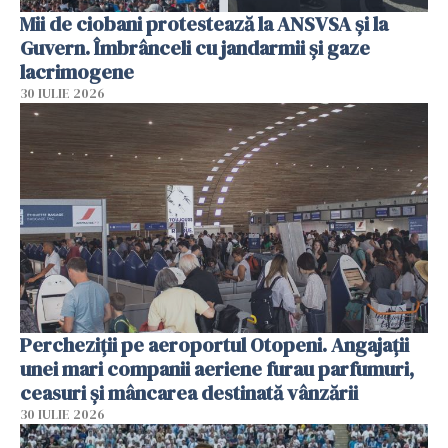
Mii de ciobani protestează la ANSVSA și la
Guvern. Îmbrânceli cu jandarmii și gaze
lacrimogene
30 IULIE 2026
Percheziții pe aeroportul Otopeni. Angajații
unei mari companii aeriene furau parfumuri,
ceasuri și mâncarea destinată vânzării
30 IULIE 2026