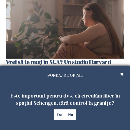
Vrei să te muți în SUA? Un studiu Harvard
arată ce se întâmplă cu sănătatea multor
imigranți
SONDAJ DE OPINIE
26 IULIE 2026
Este important pentru dvs. că circulăm liber în
spațiul Schengen, fără control la granițe?
Da
Nu